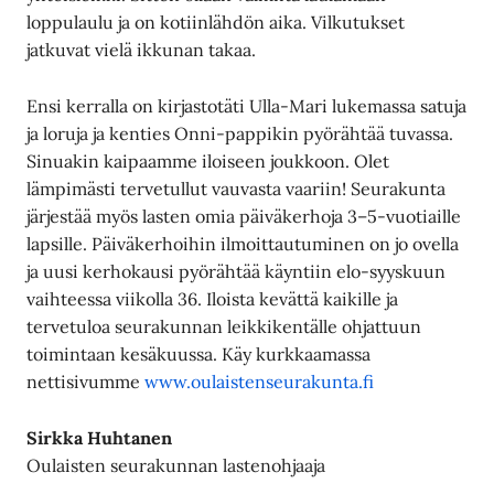
loppulaulu ja on kotiinlähdön aika. Vilkutukset
jatkuvat vielä ikkunan takaa.
Ensi kerralla on kirjastotäti Ulla-Mari lukemassa satuja
ja loruja ja kenties Onni-pappikin pyörähtää tuvassa.
Sinuakin kaipaamme iloiseen joukkoon. Olet
lämpimästi tervetullut vauvasta vaariin! Seurakunta
järjestää myös lasten omia päiväkerhoja 3–5-vuotiaille
lapsille. Päiväkerhoihin ilmoittautuminen on jo ovella
ja uusi kerhokausi pyörähtää käyntiin elo-syyskuun
vaihteessa viikolla 36. Iloista kevättä kaikille ja
tervetuloa seurakunnan leikkikentälle ohjattuun
toimintaan kesäkuussa. Käy kurkkaamassa
nettisivumme
www.oulaistenseurakunta.fi
Sirkka Huhtanen
Oulaisten seurakunnan lastenohjaaja