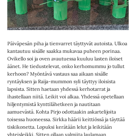
Päiväpesän piha ja tienvarret täyttyvät autoista. Ulkoa
kantautuu sisälle saakka mukavaa puheen porinaa.
Ovikello soi ja oven avautuessa kuuluu lasten iloiset
äänet. He tiedustelevat, onko kerhomummu jo tullut
kerhoon? Myöntävä vastaus saa aikaan sisälle
ryntäyksen ja Raija-mummon syli täyttyy iloisista
lapsista. Sitten haetaan yhdessä kerhotarrat ja
ihastellaan niitä. Leikit voi alkaa. Yhdessä opetellaan
hiljentymistä kynttilähetkeen ja nautitaan
aamuevästä. Kohta Pirjo odottaakin askartelijoita
toisessa huoneessa. Sirkka häärii keittiössä ja täyttää
tiskikonetta. Lopuksi kerätään lelut ja leikitään
yhteisleikki. Sitten ollaan valmiita laulamaan