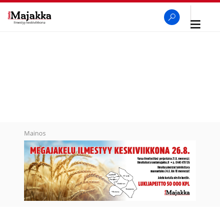
Avaa
navigaa
SeutuMajakka
Haku
Mainos