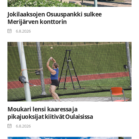
Jokilaaksojen Osuuspankki sulkee
Merijärven konttorin
6.8.2026
Moukari lensi kaaressa ja
pikajuoksijat kiitivät Oulaisissa
6.8.2026