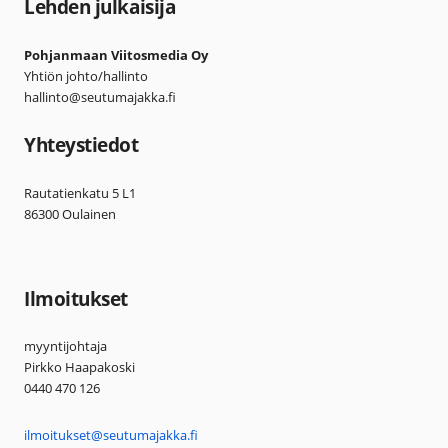
Lehden julkaisija
Pohjanmaan Viitosmedia Oy
Yhtiön johto/hallinto
hallinto@seutumajakka.fi
Yhteystiedot
Rautatienkatu 5 L1
86300 Oulainen
Ilmoitukset
myyntijohtaja
Pirkko Haapakoski
0440 470 126
ilmoitukset@seutumajakka.fi