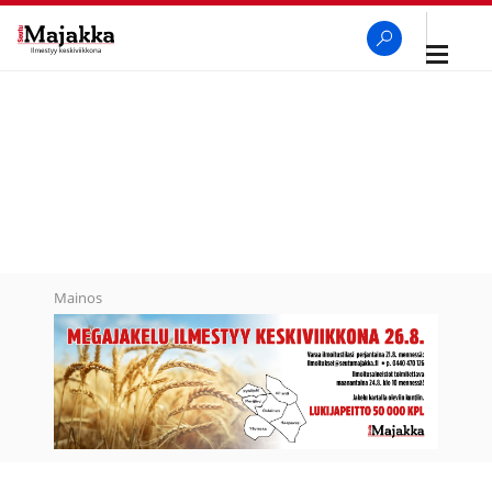
Avaa
navigaa
SeutuMajakka
Haku
Mainos