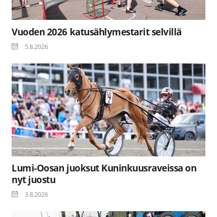
Vuoden 2026 katusählymestarit selvillä
5.8.2026
Lumi-Oosan juoksut Kuninkuusraveissa on
nyt juostu
3.8.2026