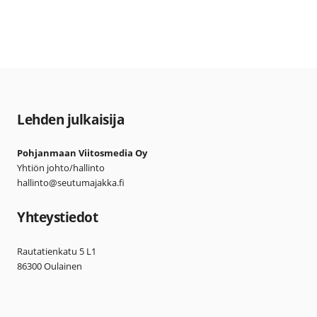
Lehden julkaisija
Pohjanmaan Viitosmedia Oy
Yhtiön johto/hallinto
hallinto@seutumajakka.fi
Yhteystiedot
Rautatienkatu 5 L1
86300 Oulainen