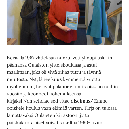
Keväällä 1967 yhdeksän nuorta veti ylioppilaslakin
päähänsä Oulaisten yhteiskoulussa ja astui
maailmaan, joka oli yhtä aikaa tuttu ja täynnä
muutosta. Nyt, lähes kuusikymmentä vuotta
myöhemmin, he ovat palanneet muistoissaan noihin
vuosiin ja koonneet kokemuksensa
kirjaksi Non scholae sed vitae discimus/ Emme
opiskele koulua vaan elämää varten. Kirja on tulossa
lainattavaksi Oulaisten kirjastoon, jotta
paikkakuntalaiset voivat sukeltaa 1960-luvun