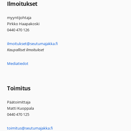
Ilmoitukset
myyntijohtaja
Pirkko Haapakoski
0440 470 126
ilmoitukset@seutumajakka.fi
Kaupalliset ilmoitukset
Mediatiedot
Toimitus
Päätoimittaja
Matti Kuoppala
0440 470 125
toimitus@seutumajakka.fi