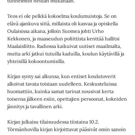
tunnelmiin heidän mukanaan.
Teos ei ole pelkkä kokoelma koulumuistoja. Se on
elävä ajankuva siitä, millaista oli kasvaa ja opiskella
Oulaisissa aikana, jolloin Suomea johti Urho
Kekkonen, ja maaseudun poliittista kenttää hallitsi
Maalaisliitto. Radiossa kaikuivat uutiset maailmalta,
mutta arki jatkui tutuilla kaduilla, koulun käytävillä ja
yhteisillä kokoontumisilla.
Kirjan synty sai alkunsa, kun entiset koulutoverit
alkoivat tavata toisiaan uudelleen. Keskusteluissa
huomattiin, kuinka samat tarinat nousivat kerta
toisensa jälkeen esiin, opettajien persoonat, kokeiden
jännitys ja tavallinen arki.
Kirjan julkaisu tilaisuudessa tiistaina 10.2.
Törmänhovilla kirjan kirjoittavat pääsivät omin sanoin