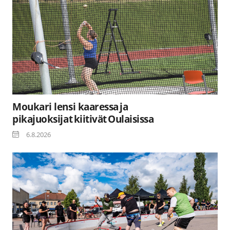
Moukari lensi kaaressa ja
pikajuoksijat kiitivät Oulaisissa
6.8.2026