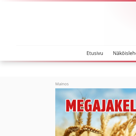
SeutuMajakka
Vuoden yrittäjä Tapani Saari: Menestyvä yritys vaa
Etusivu
Näköisleh
Mainos