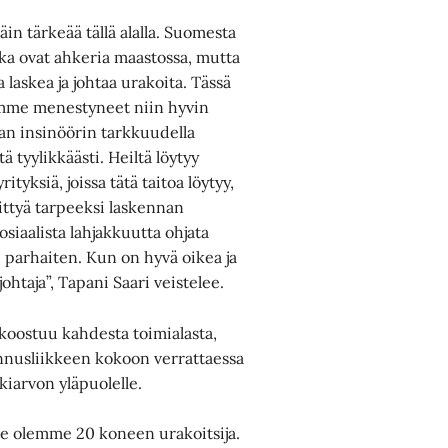
in tärkeää tällä alalla. Suomesta
jotka ovat ahkeria maastossa, mutta
 laskea ja johtaa urakoita. Tässä
emme menestyneet niin hyvin
aan insinöörin tarkkuudella
ä tyylikkäästi. Heiltä löytyy
tyksiä, joissa tätä taitoa löytyy,
ittyä tarpeeksi laskennan
osiaalista lahjakkuutta ohjata
 parhaiten. Kun on hyvä oikea ja
htaja”, Tapani Saari veistelee.
 koostuu kahdesta toimialasta,
nusliikkeen kokoon verrattaessa
kiarvon yläpuolelle.
Me olemme 20 koneen urakoitsija.