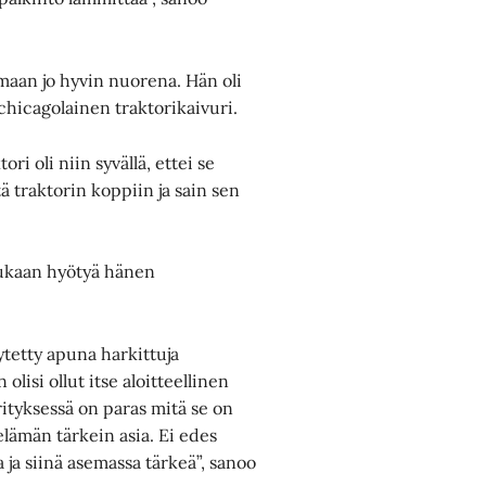
maan jo hyvin nuorena. Hän oli
chicagolainen traktorikaivuri.
tori oli niin syvällä, ettei se
ä traktorin koppiin ja sain sen
mukaan hyötyä hänen
ytetty apuna harkittuja
olisi ollut itse aloitteellinen
tyksessä on paras mitä se on
elämän tärkein asia. Ei edes
 ja siinä asemassa tärkeä”, sanoo