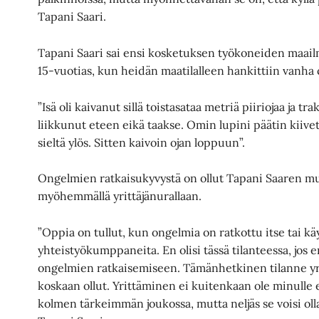
Tapani Saari.
Tapani Saari sai ensi kosketuksen työkoneiden maail
15-vuotias, kun heidän maatilalleen hankittiin vanha 
”Isä oli kaivanut sillä toistasataa metriä piiriojaa ja trak
liikkunut eteen eikä taakse. Omin lupini päätin kiivet
sieltä ylös. Sitten kaivoin ojan loppuun”.
Ongelmien ratkaisukyvystä on ollut Tapani Saaren 
myöhemmällä yrittäjänurallaan.
”Oppia on tullut, kun ongelmia on ratkottu itse tai kä
yhteistyökumppaneita. En olisi tässä tilanteessa, jos en 
ongelmien ratkaisemiseen. Tämänhetkinen tilanne yri
koskaan ollut. Yrittäminen ei kuitenkaan ole minulle 
kolmen tärkeimmän joukossa, mutta neljäs se voisi olla