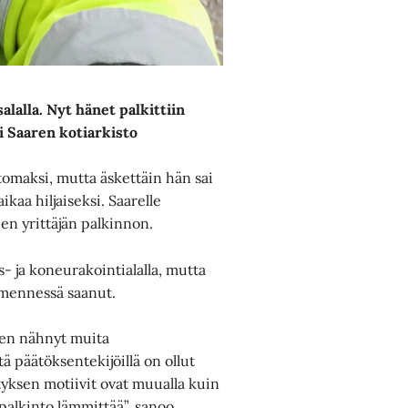
alalla.
Nyt hänet palkittiin
i Saaren kotiarkisto
tomaksi, mutta äskettäin hän sai
kaa hiljaiseksi. Saarelle
en yrittäjän palkinnon.
 ja koneurakointialalla, mutta
n mennessä saanut.
len nähnyt muita
ä päätöksentekijöillä on ollut
tyksen motiivit ovat muualla kuin
palkinto lämmittää”, sanoo