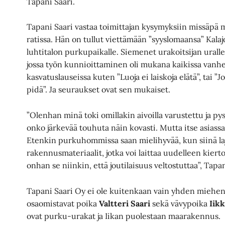
Tapani Saari.
Tapani Saari vastaa toimittajan kysymyksiin missäpä
ratissa. Hän on tullut viettämään ”syyslomaansa” Kalaj
luhtitalon purkupaikalle. Siemenet urakoitsijan uralle
jossa työn kunnioittaminen oli mukana kaikissa vanh
kasvatuslauseissa kuten ”Luoja ei laiskoja elätä”, tai ”
pidä”. Ja seuraukset ovat sen mukaiset.
”Olenhan minä toki omillakin aivoilla varustettu ja py
onko järkevää touhuta näin kovasti. Mutta itse asiassa
Etenkin purkuhommissa saan mielihyvää, kun siinä laji
rakennusmateriaalit, jotka voi laittaa uudelleen kiert
onhan se niinkin, että joutilaisuus veltostuttaa”, Tapa
Tapani Saari Oy ei ole kuitenkaan vain yhden miehen
osaomistavat poika
Valtteri Saari
sekä vävypoika
Iik
ovat purku-urakat ja Iikan puolestaan maarakennus.