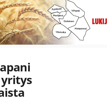
Tapani
yritys
aista