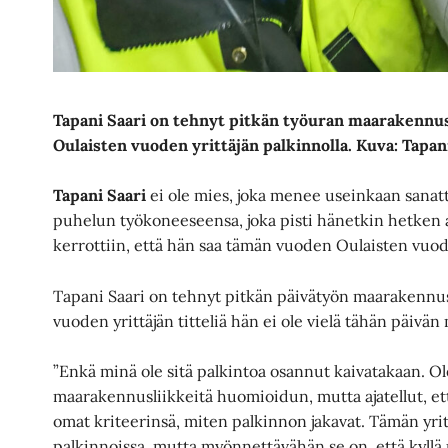
Tapani Saari on tehnyt pitkän työuran maarakennus
Oulaisten vuoden yrittäjän palkinnolla.
Kuva: Tapan
Tapani Saari
ei ole mies, joka menee useinkaan sanat
puhelun työkoneeseensa, joka pisti hänetkin hetken ai
kerrottiin, että hän saa tämän vuoden Oulaisten vuod
Tapani Saari on tehnyt pitkän päivätyön maarakennus-
vuoden yrittäjän titteliä hän ei ole vielä tähän päivä
”Enkä minä ole sitä palkintoa osannut kaivatakaan. O
maarakennusliikkeitä huomioidun, mutta ajatellut, ett
omat kriteerinsä, miten palkinnon jakavat. Tämän yri
palkinnoissa, mutta myönnettävähän se on, että kyllä 