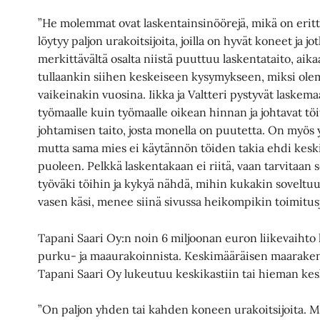
”He molemmat ovat laskentainsinöörejä, mikä on erittä
löytyy paljon urakoitsijoita, joilla on hyvät koneet ja 
merkittävältä osalta niistä puuttuu laskentataito, aikaa
tullaankin siihen keskeiseen kysymykseen, miksi ol
vaikeinakin vuosina. Iikka ja Valtteri pystyvät laskem
työmaalle kuin työmaalle oikean hinnan ja johtavat töit
johtamisen taito, josta monella on puutetta. On myös yri
mutta sama mies ei käytännön töiden takia ehdi kesk
puoleen. Pelkkä laskentakaan ei riitä, vaan tarvitaan s
työväki töihin ja kykyä nähdä, mihin kukakin soveltuu
vasen käsi, menee siinä sivussa heikompikin toimitusjo
Tapani Saari Oy:n noin 6 miljoonan euron liikevaihto
purku- ja maaurakoinnista. Keskimääräisen maaraken
Tapani Saari Oy lukeutuu keskikastiin tai hieman kes
”On paljon yhden tai kahden koneen urakoitsijoita. 