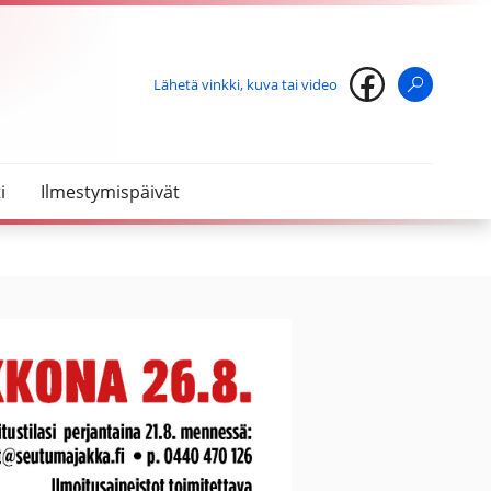
Lähetä vinkki, kuva tai video
Haku
i
Ilmestymispäivät