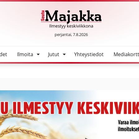
tii taitoa ratkaista ongelmia
SeutuMajakka
perjantai, 7.8.2026
det
Ilmoita
Jutut
Yhteystiedot
Mediakortt