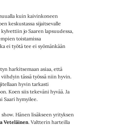
 muualla kuin kaivinkoneen
oen keskustassa sijaitsevalle
 kylvettiin jo Saaren lapsuudessa,
empien toistamissa
Joka ei työtä tee ei syömänkään
styn harkitsemaan asiaa, että
 viihdyin tässä työssä niin hyvin.
tellaan hyvin tarkasti
oon. Koen siis tekeväni hyvää. Ja
ni Saari hymyilee.
 show. Hänen lisäkseen yrityksen
ka Veteläinen
. Valtterin harteilla