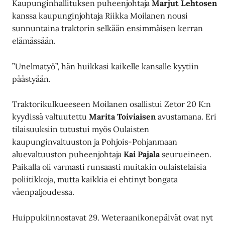
Kaupunginhallituksen puheenjohtaja
Marjut Lehtosen
kanssa kaupunginjohtaja Riikka Moilanen nousi
sunnuntaina traktorin selkään ensimmäisen kerran
elämässään.
”Unelmatyö”, hän huikkasi kaikelle kansalle kyytiin
päästyään.
Traktorikulkueeseen Moilanen osallistui Zetor 20 K:n
kyydissä valtuutettu
Marita Toiviaisen
avustamana. Eri
tilaisuuksiin tutustui myös Oulaisten
kaupunginvaltuuston ja Pohjois-Pohjanmaan
aluevaltuuston puheenjohtaja
Kai Pajala
seurueineen.
Paikalla oli varmasti runsaasti muitakin oulaistelaisia
poliitikkoja, mutta kaikkia ei ehtinyt bongata
väenpaljoudessa.
Huippukiinnostavat 29. Weteraanikonepäivät ovat nyt