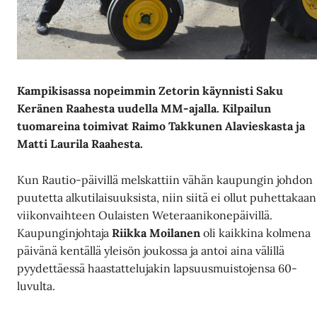
Kampikisassa nopeimmin Zetorin käynnisti Saku
Keränen Raahesta uudella MM-ajalla. Kilpailun
tuomareina toimivat Raimo Takkunen Alavieskasta ja
Matti Laurila Raahesta.
Kun Rautio-päivillä melskattiin vähän kaupungin johdon
puutetta alkutilaisuuksista, niin siitä ei ollut puhettakaan
viikonvaihteen Oulaisten Weteraanikonepäivillä.
Kaupunginjohtaja
Riikka Moilanen
oli kaikkina kolmena
päivänä kentällä yleisön joukossa ja antoi aina välillä
pyydettäessä haastattelujakin lapsuusmuistojensa 60-
luvulta.