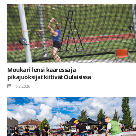
Moukari lensi kaaressa ja
pikajuoksijat kiitivät Oulaisissa
6.8.2026