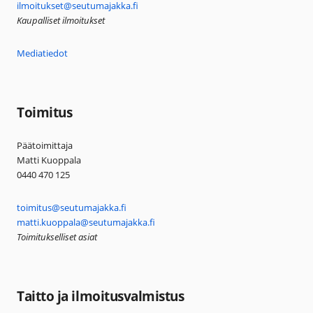
ilmoitukset@seutumajakka.fi
Kaupalliset ilmoitukset
Mediatiedot
Toimitus
Päätoimittaja
Matti Kuoppala
0440 470 125
toimitus@seutumajakka.fi
matti.kuoppala@seutumajakka.fi
Toimitukselliset asiat
Taitto ja ilmoitusvalmistus