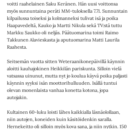
voitti raahelainen Saku Keränen. Hän uusi voittonsa
myös sunnuntaina peräti MM-tuloksella 7.71. Sunnuntain
kilpailussa toiseksi ja kolmanneksi tulivat isä ja poika
Haapavedeltä, Kauko ja Martti Nikula sekä TV:stä tuttu
Markku Saukko oli neljäs. Päätuomarina toimi Raimo
Takkunen Alavieskasta ja aputuomarina Matti Laurila
Raahesta.
Seitsemän vuotta sitten Weteraanikonepäivillä käynnin
aloitti kauhajokinen Heikkilän pariskunta. Silloin vielä
vatsassa uinunut, mutta nyt jo koulua käyvä poika paljasti
käynnin syyksi isän moottorihulluuden. Isällä tuntui
olevan monenlaista vanhaa konetta kotona, jopa
autojakin.
Kultainen 60-luku loisti lähes kaikkialla läsnäolollaan,
niin autojen, koneiden kuin käsitöidenkin saralla.
Hernekeitto oli silloin myös kova sana, ja niin nytkin. 150