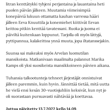
litran kenttätykki tyhjeni perjantaina ja lauantaina heti
puolen päivän jälkeen. Muutamia viimeisimpiä
konepäiviä lukuun ottamatta kauhan varressa hääri
jälleen Eeva Knuuttila ja konemiehet kiittivät Eevan
keittoa pitkin kenttää tavatessani. Ruoka ja juoma ei
päiviltä kuitenkaan loppunut. Tarjolla oli myös lättyjä,
pyttipannua, kalakeittoa ynnä muuta, jopa iltatanssejakin.
Suunsa sai makeaksi myös Arvelan luomutilan
mansikoista. Matkanivaan maailmalta palannut Marika
Kamps oli yksi suosikeista mansikkoineen päivien aikana
Tuhansia talkootunteja tehneet järjestäjät onnistuivat
jälleen paremmin, kuin hyvin. Jännittää tietää, mitä uutta
he vielä ensi kesän 30-vuotisjuhliin keksivät, kun nyt jo
oli suorastaan pursuavasti nähtävää ja koettavaa.
Juttua päivitetty 13.7.2022 kello 14.09.