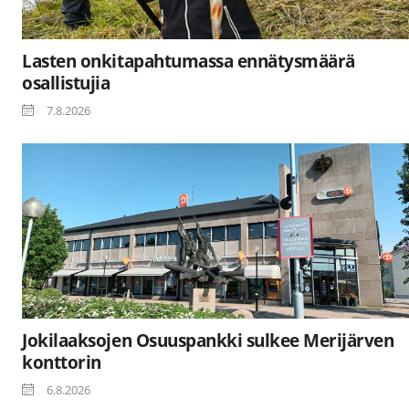
Lasten onkitapahtumassa ennätysmäärä
osallistujia
7.8.2026
Jokilaaksojen Osuuspankki sulkee Merijärven
konttorin
6.8.2026