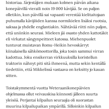
historiaa. Järjestäjien mukaan kolmen päivän aikana
konepäivillä vieraili noin 19 000 kävijää. Se on paljon
olletikin, kun päivillä sai vapaasti verestää kielitaitojaan
puhumalla kävijöiden kanssa normikielen lisäksi ruotsia,
saksaa ja yhdelle englantiakin. Nähtävää riitti niin paljon,
että uniinkin seurasi. Mieleen jäi osasto yhden kattotäkit
eli virkatut sängynpeitteet katossa. Miehenpuolet
tuntuvat muistavan Romu-Heikin hevoskärryt
kiinalaisella sähkömoottorilla, joka tosin sammui virran
kadottua. Joku ensikerran virkkuuksilla koristellun
traktorin nähnyt piti sitä ihmeenä, mutta sekin kentällä
tiedettiin, että Mikkelissä vastaava on keksitty jo kauan
sitten.
Toistakymmentä vuotta Weteraanikonepäivien
ohjelmassa ollut veivauskisa kiinnosti jälleen suurta
yleisöä. Perjantai kilpailun seuraajia oli suorastan
muurina kilpailupaikan ympärillä. Silloinkin kilpailun