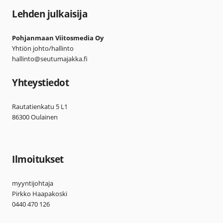
Lehden julkaisija
Pohjanmaan Viitosmedia Oy
Yhtiön johto/hallinto
hallinto@seutumajakka.fi
Yhteystiedot
Rautatienkatu 5 L1
86300 Oulainen
Ilmoitukset
myyntijohtaja
Pirkko Haapakoski
0440 470 126