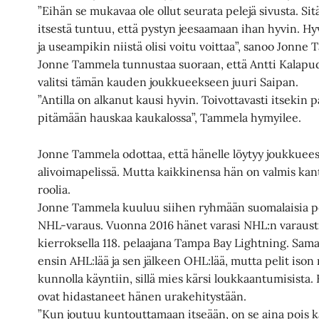
”Eihän se mukavaa ole ollut seurata pelejä sivusta. Sit
itsestä tuntuu, että pystyn jeesaamaan ihan hyvin. Hyv
ja useampikin niistä olisi voitu voittaa”, sanoo Jonne
Jonne Tammela tunnustaa suoraan, että Antti Kalapuda
valitsi tämän kauden joukkueekseen juuri Saipan.
”Antilla on alkanut kausi hyvin. Toivottavasti itseki
pitämään hauskaa kaukalossa”, Tammela hymyilee.
Jonne Tammela odottaa, että hänelle löytyy joukkueess
alivoimapelissä. Mutta kaikkinensa hän on valmis kan
roolia.
Jonne Tammela kuuluu siihen ryhmään suomalaisia pela
NHL-varaus. Vuonna 2016 hänet varasi NHL:n varausti
kierroksella 118. pelaajana Tampa Bay Lightning. Sam
ensin AHL:lää ja sen jälkeen OHL:lää, mutta pelit iso
kunnolla käyntiin, sillä mies kärsi loukkaantumisist
ovat hidastaneet hänen urakehitystään.
”Kun joutuu kuntouttamaan itseään, on se aina pois 