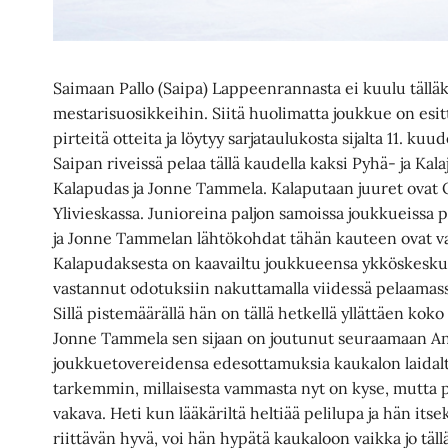
Saimaan Pallo (Saipa) Lappeenrannasta ei kuulu tällä
mestarisuosikkeihin. Siitä huolimatta joukkue on esi
pirteitä otteita ja löytyy sarjataulukosta sijalta 11. kuud
Saipan riveissä pelaa tällä kaudella kaksi Pyhä- ja Kal
Kalapudas ja Jonne Tammela. Kalaputaan juuret ovat 
Ylivieskassa. Junioreina paljon samoissa joukkueissa
ja Jonne Tammelan lähtökohdat tähän kauteen ovat var
Kalapudaksesta on kaavailtu joukkueensa ykköskesku
vastannut odotuksiin nakuttamalla viidessä pelaamassa
Sillä pistemäärällä hän on tällä hetkellä yllättäen koko
Jonne Tammela sen sijaan on joutunut seuraamaan A
joukkuetovereidensa edesottamuksia kaukalon laidalt
tarkemmin, millaisesta vammasta nyt on kyse, mutta pa
vakava. Heti kun lääkäriltä heltiää pelilupa ja hän its
riittävän hyvä, voi hän hypätä kaukaloon vaikka jo tällä