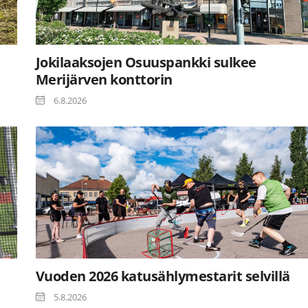
Jokilaaksojen Osuuspankki sulkee
Merijärven konttorin
6.8.2026
Vuoden 2026 katusählymestarit selvillä
5.8.2026