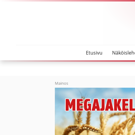
SeutuMajakka
Ylivieskan Jääkarhujen kasvatti Jonne Tammela u
Etusivu
Näköisleh
Mainos