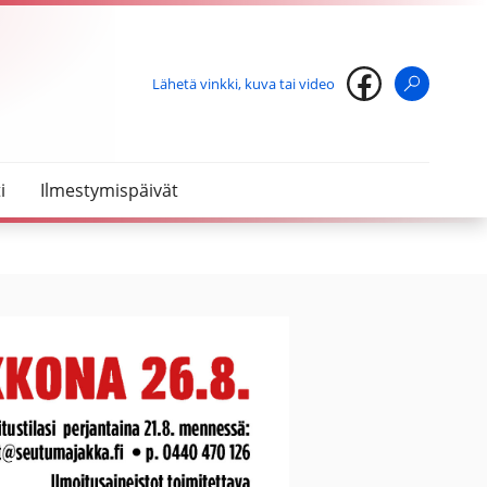
Lähetä vinkki, kuva tai video
Haku
i
Ilmestymispäivät