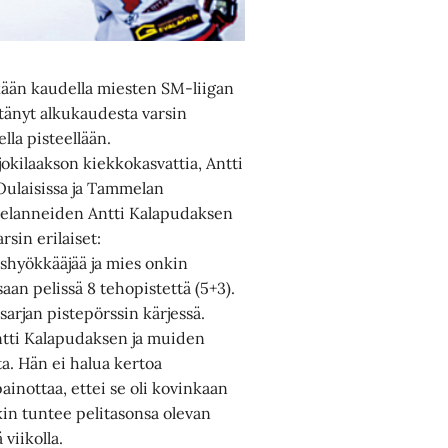
kään kaudella miesten SM-liigan
ttänyt alkukaudesta varsin
ella pisteellään.
ajokilaakson kiekkokasvattia, Antti
Oulaisissa ja Tammelan
 pelanneiden Antti Kalapudaksen
sin erilaiset:
shyökkääjää ja mies onkin
an pelissä 8 tehopistettä (5+3).
 sarjan pistepörssin kärjessä.
ntti Kalapudaksen ja muiden
a. Hän ei halua kertoa
inottaa, ettei se oli kovinkaan
ekin tuntee pelitasonsa olevan
 viikolla.