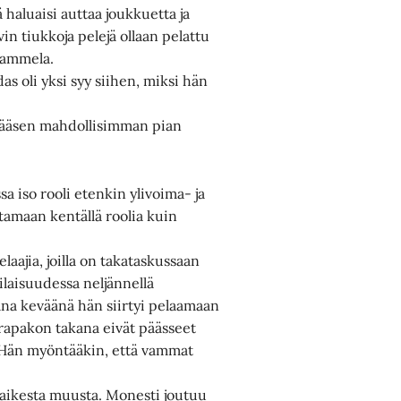
ä haluaisi auttaa joukkuetta ja
in tiukkoja pelejä ollaan pelattu
 Tammela.
s oli yksi syy siihen, miksi hän
n pääsen mahdollisimman pian
a iso rooli etenkin ylivoima- ja
tamaan kentällä roolia kuin
ajia, joilla on takataskussaan
laisuudessa neljännellä
ana keväänä hän siirtyi pelaamaan
n rapakon takana eivät päässeet
a. Hän myöntääkin, että vammat
kaikesta muusta. Monesti joutuu