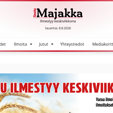
nelmoi yhä NHL:stä
SeutuMajakka
lauantai, 8.8.2026
det
Ilmoita
Jutut
Yhteystiedot
Mediakortt