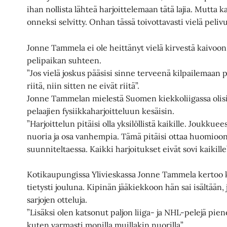
ihan nollista lähteä harjoittelemaan tätä lajia. Mutta k
onneksi selvitty. Onhan tässä toivottavasti vielä pelivuo
Jonne Tammela ei ole heittänyt vielä kirvestä kaivo
pelipaikan suhteen.
”Jos vielä joskus pääsisi sinne terveenä kilpailemaan pe
riitä, niin sitten ne eivät riitä”.
Jonne Tammelan mielestä Suomen kiekkoliigassa olisi
pelaajien fysiikkaharjoitteluun kesäisin.
”Harjoittelun pitäisi olla yksilöllistä kaikille. Joukkuee
nuoria ja osa vanhempia. Tämä pitäisi ottaa huomioon
suunniteltaessa. Kaikki harjoitukset eivät sovi kaikille
Kotikaupungissa Ylivieskassa Jonne Tammela kertoo k
tietysti jouluna. Kipinän jääkiekkoon hän sai isältään
sarjojen otteluja.
”Lisäksi olen katsonut paljon liiga- ja NHL-pelejä pien
kuten varmasti monilla muillakin nuorilla”.