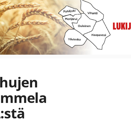
rhujen
Tammela
:stä