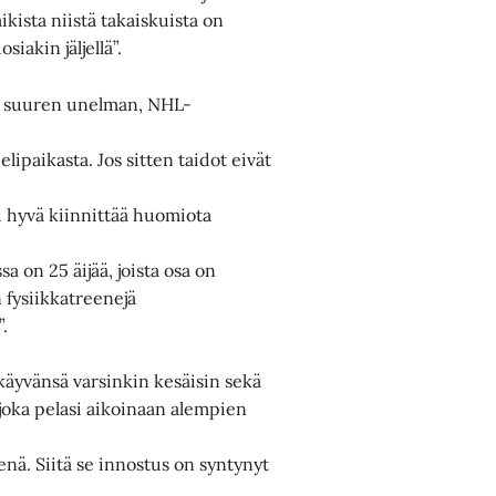
aikista niistä takaiskuista on
siakin jäljellä”.
on suuren unelman, NHL-
lipaikasta. Jos sitten taidot eivät
 hyvä kiinnittää huomiota
ssa on 25 äijää, joista osa on
 fysiikkatreenejä
”.
äyvänsä varsinkin kesäisin sekä
, joka pelasi aikoinaan alempien
enä. Siitä se innostus on syntynyt