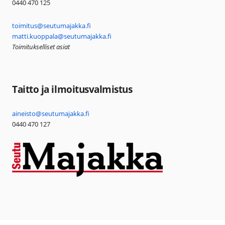
0440 470 125
toimitus@seutumajakka.fi
matti.kuoppala@seutumajakka.fi
Toimitukselliset asiat
Taitto ja ilmoitusvalmistus
aineisto@seutumajakka.fi
0440 470 127