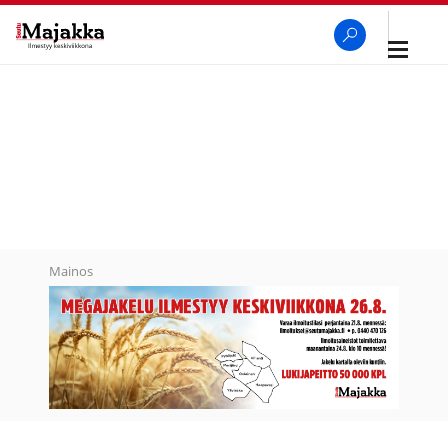
Avaa
navigaa
SeutuMajakka
Haku
Mainos