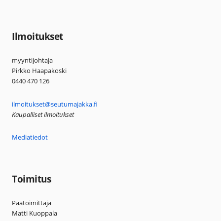
Ilmoitukset
myyntijohtaja
Pirkko Haapakoski
0440 470 126
ilmoitukset@seutumajakka.fi
Kaupalliset ilmoitukset
Mediatiedot
Toimitus
Päätoimittaja
Matti Kuoppala