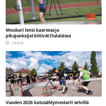
Moukari lensi kaaressa ja
pikajuoksijat kiitivät Oulaisissa
6.8.2026
Vuoden 2026 katusählymestarit selvillä