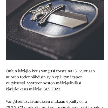
Oulun käräjäoikeus vangitsi torstaina 16- vuotiaan
nuoren todennäköisin syin epäiltynä tapon
yrityksestä. Syytteennoston määräpäiväksi
käräjäoikeus määräsi 31.5.2023.
Vangitsemisvaatimuksen mukaan epäilty oli ti
28.3.2023 puukottanut koulun sisätilassa toista koulun