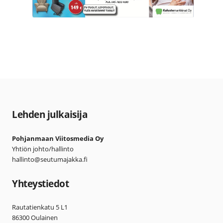
Lehden julkaisija
Pohjanmaan Viitosmedia Oy
Yhtiön johto/hallinto
hallinto@seutumajakka.fi
Yhteystiedot
Rautatienkatu 5 L1
86300 Oulainen