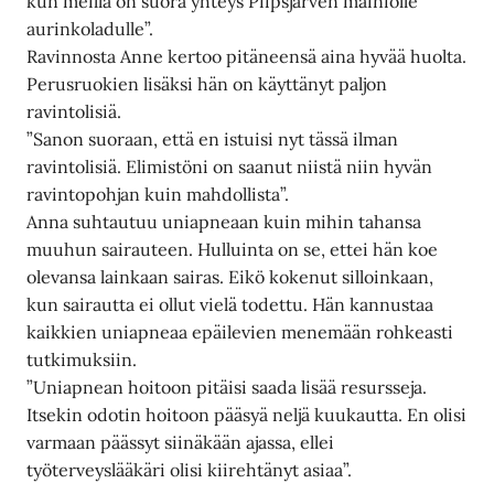
kun meillä on suora yhteys Piipsjärven mainiolle
aurinkoladulle”.
Ravinnosta Anne kertoo pitäneensä aina hyvää huolta.
Perusruokien lisäksi hän on käyttänyt paljon
ravintolisiä.
”Sanon suoraan, että en istuisi nyt tässä ilman
ravintolisiä. Elimistöni on saanut niistä niin hyvän
ravintopohjan kuin mahdollista”.
Anna suhtautuu uniapneaan kuin mihin tahansa
muuhun sairauteen. Hulluinta on se, ettei hän koe
olevansa lainkaan sairas. Eikö kokenut silloinkaan,
kun sairautta ei ollut vielä todettu. Hän kannustaa
kaikkien uniapneaa epäilevien menemään rohkeasti
tutkimuksiin.
”Uniapnean hoitoon pitäisi saada lisää resursseja.
Itsekin odotin hoitoon pääsyä neljä kuukautta. En olisi
varmaan päässyt siinäkään ajassa, ellei
työterveyslääkäri olisi kiirehtänyt asiaa”.