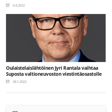
6.4.2022
Oulaistelaislähtöinen Jyri Rantala vaihtaa
Suposta valtioneuvoston viestintäosastolle
28.1.2022