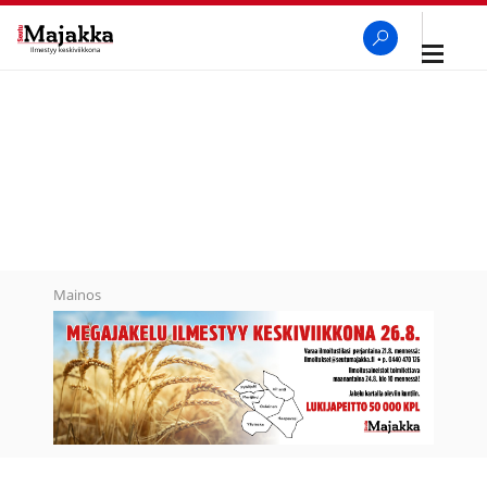
Avaa
navigaa
SeutuMajakka
Haku
Mainos