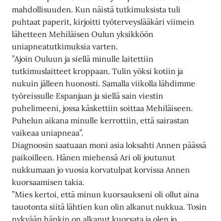
mahdollisuuden. Kun näistä tutkimuksista tuli
puhtaat paperit, kirjoitti työterveyslääkäri viimein
lähetteen Mehiläisen Oulun yksikköön
uniapneatutkimuksia varten.
”Ajoin Ouluun ja siellä minulle laitettiin
tutkimuslaitteet kroppaan. Tulin yöksi kotiin ja
nukuin jälleen huonosti. Samalla viikolla lähdimme
työreissulle Espanjaan ja siellä sain viestin
puhelimeeni, jossa käskettiin soittaa Mehiläiseen.
Puhelun aikana minulle kerrottiin, että sairastan
vaikeaa uniapneaa”.
Diagnoosin saatuaan moni asia loksahti Annen päässä
paikoilleen. Hänen miehensä Ari oli joutunut
nukkumaan jo vuosia korvatulpat korvissa Annen
kuorsaamisen takia.
”Mies kertoi, että minun kuorsaukseni oli ollut aina
tauotonta siitä lähtien kun olin alkanut nukkua. Tosin
nykyään hänkin on alkanut kuorsata ja olen jo