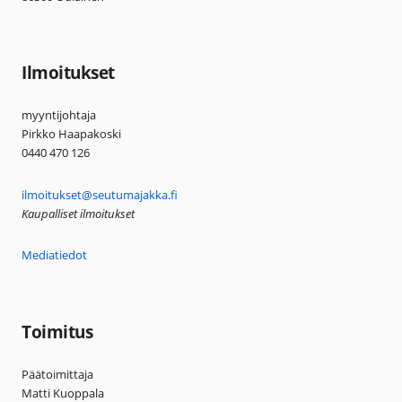
Ilmoitukset
myyntijohtaja
Pirkko Haapakoski
0440 470 126
ilmoitukset@seutumajakka.fi
Kaupalliset ilmoitukset
Mediatiedot
Toimitus
Päätoimittaja
Matti Kuoppala