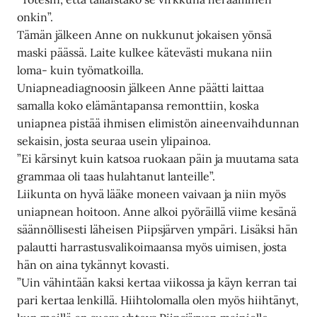
onkin”.
Tämän jälkeen Anne on nukkunut jokaisen yönsä
maski päässä. Laite kulkee kätevästi mukana niin
loma- kuin työmatkoilla.
Uniapneadiagnoosin jälkeen Anne päätti laittaa
samalla koko elämäntapansa remonttiin, koska
uniapnea pistää ihmisen elimistön aineenvaihdunnan
sekaisin, josta seuraa usein ylipainoa.
”Ei kärsinyt kuin katsoa ruokaan päin ja muutama sata
grammaa oli taas hulahtanut lanteille”.
Liikunta on hyvä lääke moneen vaivaan ja niin myös
uniapnean hoitoon. Anne alkoi pyöräillä viime kesänä
säännöllisesti läheisen Piipsjärven ympäri. Lisäksi hän
palautti harrastusvalikoimaansa myös uimisen, josta
hän on aina tykännyt kovasti.
”Uin vähintään kaksi kertaa viikossa ja käyn kerran tai
pari kertaa lenkillä. Hiihtolomalla olen myös hiihtänyt,