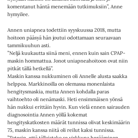
komentanut häntä menemään tutkimuksiin”, Anne
hymyilee.
Annen uniapnea todettiin syyskuussa 2018, mutta
hoitoon pääsyä hän joutui odottamaan seuraavaan
tammikuuhun asti.
”Neljä kuukautta siinä meni, ennen kuin sain CPAP-
maskin hommattua. Jonot uniapneahoitoon ovat niin
pitkät tällä hetkellä”.
Maskin kanssa nukkuminen oli Annelle alusta saakka
helppoa. Markkinoilla on olemassa monenlaista
hengitysmaskia, mutta Annen kohdalla paras
vaihtoehto oli nenämaski. Heti ensimmäisen yönsä
hän nukkui erittäin hyvin. Kun vielä ennen sairauden
diagnosointia Annen yöllä kokemat
hengityskatkosten määrät tunnissa olivat keskimäärin
75, maskin kanssa niitä oli reilut kaksi tunnissa.
”Totesin, että tällaistako se virkkuna herääminen