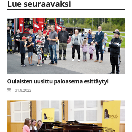
Lue seuraavaksi
Oulaisten uusittu paloasema esittäytyi
31.8.2022