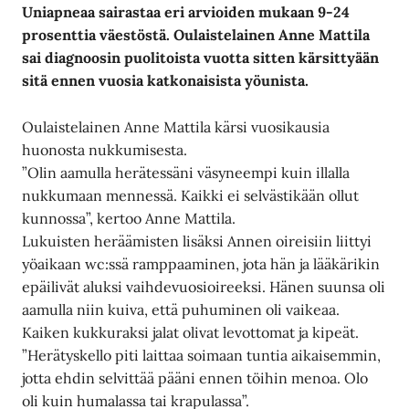
Uniapneaa sairastaa eri arvioiden mukaan 9-24
prosenttia väestöstä. Oulaistelainen Anne Mattila
sai diagnoosin puolitoista vuotta sitten kärsittyään
sitä ennen vuosia katkonaisista yöunista.
Oulaistelainen Anne Mattila kärsi vuosikausia
huonosta nukkumisesta.
”Olin aamulla herätessäni väsyneempi kuin illalla
nukkumaan mennessä. Kaikki ei selvästikään ollut
kunnossa”, kertoo Anne Mattila.
Lukuisten heräämisten lisäksi Annen oireisiin liittyi
yöaikaan wc:ssä ramppaaminen, jota hän ja lääkärikin
epäilivät aluksi vaihdevuosioireeksi. Hänen suunsa oli
aamulla niin kuiva, että puhuminen oli vaikeaa.
Kaiken kukkuraksi jalat olivat levottomat ja kipeät.
”Herätyskello piti laittaa soimaan tuntia aikaisemmin,
jotta ehdin selvittää pääni ennen töihin menoa. Olo
oli kuin humalassa tai krapulassa”.