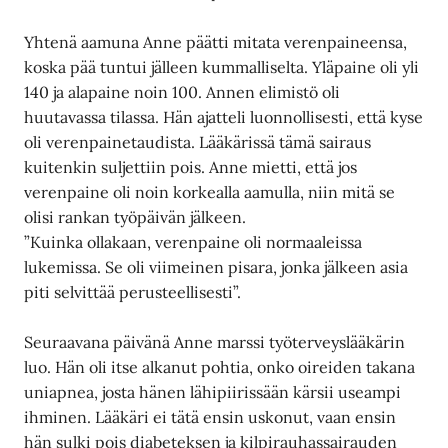
Yhtenä aamuna Anne päätti mitata verenpaineensa,
koska pää tuntui jälleen kummalliselta. Yläpaine oli yli
140 ja alapaine noin 100. Annen elimistö oli
huutavassa tilassa. Hän ajatteli luonnollisesti, että kyse
oli verenpainetaudista. Lääkärissä tämä sairaus
kuitenkin suljettiin pois. Anne mietti, että jos
verenpaine oli noin korkealla aamulla, niin mitä se
olisi rankan työpäivän jälkeen.
”Kuinka ollakaan, verenpaine oli normaaleissa
lukemissa. Se oli viimeinen pisara, jonka jälkeen asia
piti selvittää perusteellisesti”.
Seuraavana päivänä Anne marssi työterveyslääkärin
luo. Hän oli itse alkanut pohtia, onko oireiden takana
uniapnea, josta hänen lähipiirissään kärsii useampi
ihminen. Lääkäri ei tätä ensin uskonut, vaan ensin
hän sulki pois diabeteksen ja kilpirauhassairauden