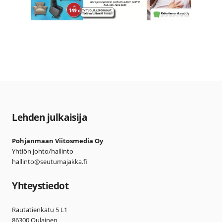
Lehden julkaisija
Pohjanmaan Viitosmedia Oy
Yhtiön johto/hallinto
hallinto@seutumajakka.fi
Yhteystiedot
Rautatienkatu 5 L1
86300 Oulainen