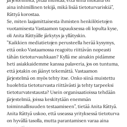
aina inhimillinen tekijä, mikä lisää tietoturvariskiä”,
Rättyä korostaa.
Se, miten laajamittaisesta ihmisten henkilötietojen
vuotamisesta Vastaamon tapauksessa oli lopulta kyse,
oli Anita Rättyälle järkytys ja yllätyskin.
”Kaikkien mediatietojen perusteella herää kysymys,
että onko Vastaamossa reagoitu riittävän nopeasti
tähän tietoturvauhkaan? Kyllä me ainakin pidämme
heti asiakkaidemme kanssa palaveria, jos on tuntuma,
että jotakin on jäänyt tekemättä. Vastaamon
järjestelmä on myös tehty itse. Onko siinä muistettu
huolehtia tietoturvasta riittävästi ja tehty tarpeeksi
tietoturvatestausta? Usein organisaatioissa tehdään
järjestelmiä, joissa keskitytään enemmän
toiminnallisuuden testaamiseen”, tietää Anita Rättyä.
Anita Rättyä uskoo, että useassa yrityksessä tietoturva
on hyvällä tasolla, mutta parantamisen varaa aina