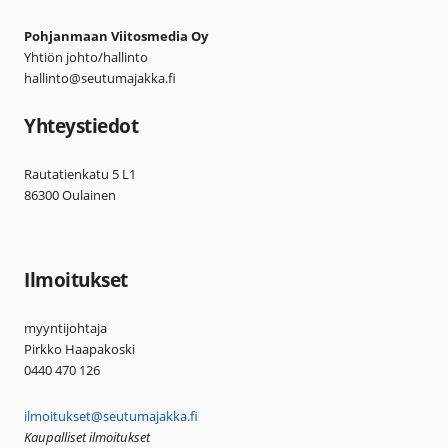
Pohjanmaan Viitosmedia Oy
Yhtiön johto/hallinto
hallinto@seutumajakka.fi
Yhteystiedot
Rautatienkatu 5 L1
86300 Oulainen
Ilmoitukset
myyntijohtaja
Pirkko Haapakoski
0440 470 126
ilmoitukset@seutumajakka.fi
Kaupalliset ilmoitukset