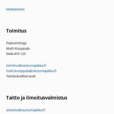
Mediatiedot
Toimitus
Päätoimittaja
Matti Kuoppala
0440 470 125
toimitus@seutumajakka.fi
matti.kuoppala@seutumajakka.fi
Toimitukselliset asiat
Taitto ja ilmoitusvalmistus
aineisto@seutumajakka.fi