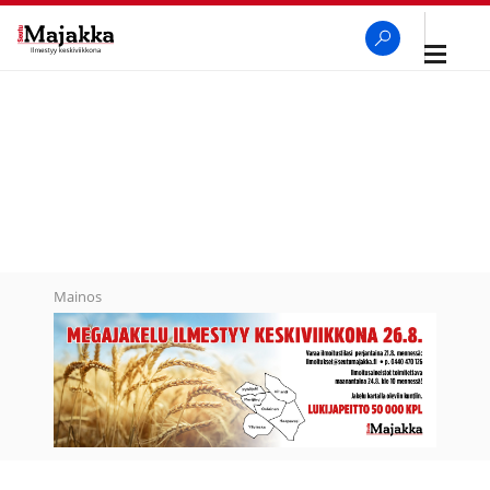
Avaa
navigaa
SeutuMajakka
Haku
Mainos