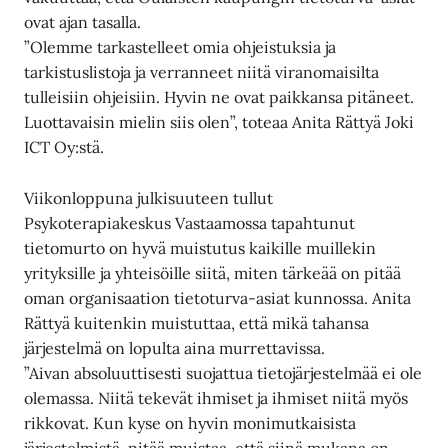
ovat ajan tasalla.
”Olemme tarkastelleet omia ohjeistuksia ja
tarkistuslistoja ja verranneet niitä viranomaisilta
tulleisiin ohjeisiin. Hyvin ne ovat paikkansa pitäneet.
Luottavaisin mielin siis olen”, toteaa Anita Rättyä Joki
ICT Oy:stä.
Viikonloppuna julkisuuteen tullut
Psykoterapiakeskus Vastaamossa tapahtunut
tietomurto on hyvä muistutus kaikille muillekin
yrityksille ja yhteisöille siitä, miten tärkeää on pitää
oman organisaation tietoturva-asiat kunnossa. Anita
Rättyä kuitenkin muistuttaa, että mikä tahansa
järjestelmä on lopulta aina murrettavissa.
”Aivan absoluuttisesti suojattua tietojärjestelmää ei ole
olemassa. Niitä tekevät ihmiset ja ihmiset niitä myös
rikkovat. Kun kyse on hyvin monimutkaisista
järjestelmistä, pitää muistaa, että siinä mukana on