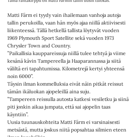
Tämä rantakirppu on Matti Färmin tallin uusin tulokas.
Matti Färm ei tyydy vain ihailemaan vanhoja autoja
tallin perukoilla, vaan hän myös ajaa niillä aktiivisesti
liikenteessä. Tällä hetkellä tallista löytyvät vuoden
1969 Plymouth Sport Satellite sekä vuoden 1973
Chrysler Town and Country.
”Paikallisia kauppareissuja niillä tulee tehtyä ja viime
kesänä kävin Tampereella ja Haaparannassa ja siitä
väliltä eri tapahtumissa. Kilometrejä kertyi yhteensä
noin 6000”.
Täysin ilman kommelluksia eivät näin pitkät reissut
tämän ikäluokan ajopeleillä aina suju.
”Tampereen reissulla autosta katkesi vesiletku ja siinä
piti jonkin aikaa jumpata, että sai ajopelin taas
käyntiin”.
Uusia tuunauskohteita Matti Färm ei varsinaisesti
metsästä, mutta joskus niitä popsahtaa silmien eteen