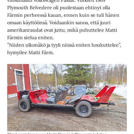
vuosimallin Volkswagen Passat. Vuoden 1969
Plymouth Belvedere oli puolestaan ehtinyt olla
Färmin perheessä kauan, ennen kuin se tuli hänen
omaan käyttöönsä. Voidaankin sanoa, että juuri
amerikanraudat ovat juttu, mikä puhuttelee Matti
Färmin sielua eniten.
”Niiden ulkonäkö ja tyyli niissä eniten houkuttelee”,
hymyilee Matti Färm.