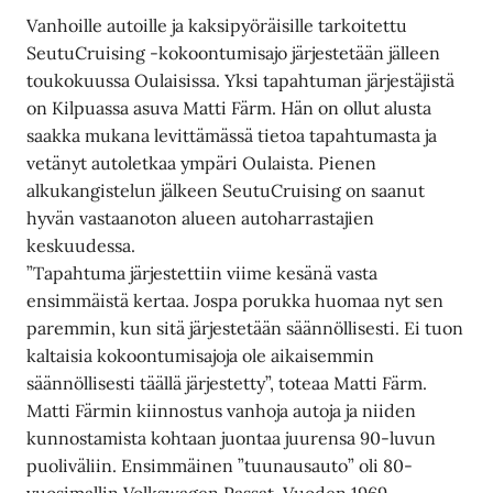
Vanhoille autoille ja kaksipyöräisille tarkoitettu
SeutuCruising -kokoontumisajo järjestetään jälleen
toukokuussa Oulaisissa. Yksi tapahtuman järjestäjistä
on Kilpuassa asuva Matti Färm. Hän on ollut alusta
saakka mukana levittämässä tietoa tapahtumasta ja
vetänyt autoletkaa ympäri Oulaista. Pienen
alkukangistelun jälkeen SeutuCruising on saanut
hyvän vastaanoton alueen autoharrastajien
keskuudessa.
”Tapahtuma järjestettiin viime kesänä vasta
ensimmäistä kertaa. Jospa porukka huomaa nyt sen
paremmin, kun sitä järjestetään säännöllisesti. Ei tuon
kaltaisia kokoontumisajoja ole aikaisemmin
säännöllisesti täällä järjestetty”, toteaa Matti Färm.
Matti Färmin kiinnostus vanhoja autoja ja niiden
kunnostamista kohtaan juontaa juurensa 90-luvun
puoliväliin. Ensimmäinen ”tuunausauto” oli 80-