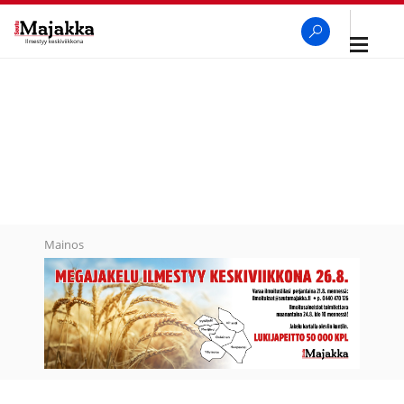
Avaa
navigaa
SeutuMajakka
Haku
Mainos