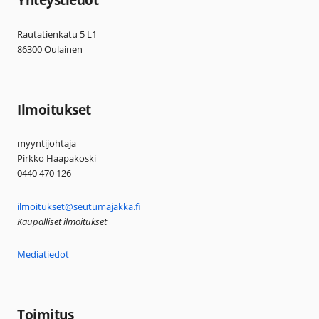
Rautatienkatu 5 L1
86300 Oulainen
Ilmoitukset
myyntijohtaja
Pirkko Haapakoski
0440 470 126
ilmoitukset@seutumajakka.fi
Kaupalliset ilmoitukset
Mediatiedot
Toimitus