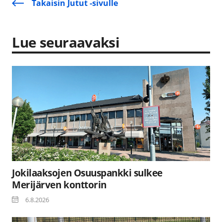
Takaisin Jutut -sivulle
Lue seuraavaksi
Jokilaaksojen Osuuspankki sulkee
Merijärven konttorin
6.8.2026