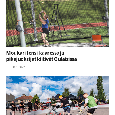
Moukari lensi kaaressa ja
pikajuoksijat kiitivät Oulaisissa
6.8.2026