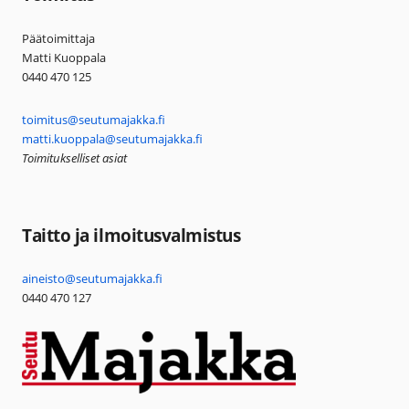
Päätoimittaja
Matti Kuoppala
0440 470 125
toimitus@seutumajakka.fi
matti.kuoppala@seutumajakka.fi
Toimitukselliset asiat
Taitto ja ilmoitusvalmistus
aineisto@seutumajakka.fi
0440 470 127