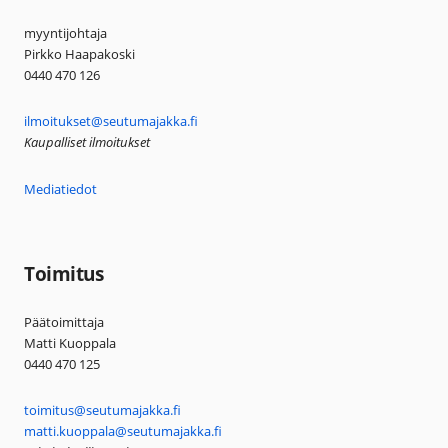
myyntijohtaja
Pirkko Haapakoski
0440 470 126
ilmoitukset@seutumajakka.fi
Kaupalliset ilmoitukset
Mediatiedot
Toimitus
Päätoimittaja
Matti Kuoppala
0440 470 125
toimitus@seutumajakka.fi
matti.kuoppala@seutumajakka.fi