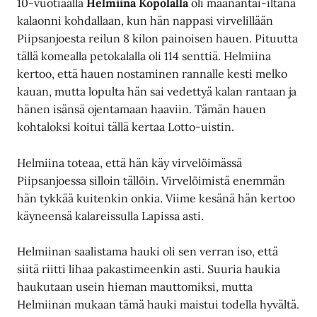
10-vuotiaalla
Helmiina Kopolalla
oli maanantai-iltana
kalaonni kohdallaan, kun hän nappasi virvelillään
Piipsanjoesta reilun 8 kilon painoisen hauen. Pituutta
tällä komealla petokalalla oli 114 senttiä. Helmiina
kertoo, että hauen nostaminen rannalle kesti melko
kauan, mutta lopulta hän sai vedettyä kalan rantaan ja
hänen isänsä ojentamaan haaviin. Tämän hauen
kohtaloksi koitui tällä kertaa Lotto-uistin.
Helmiina toteaa, että hän käy virvelöimässä
Piipsanjoessa silloin tällöin. Virvelöimistä enemmän
hän tykkää kuitenkin onkia. Viime kesänä hän kertoo
käyneensä kalareissulla Lapissa asti.
Helmiinan saalistama hauki oli sen verran iso, että
siitä riitti lihaa pakastimeenkin asti. Suuria haukia
haukutaan usein hieman mauttomiksi, mutta
Helmiinan mukaan tämä hauki maistui todella hyvältä.