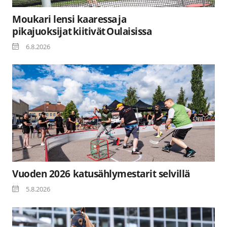
Moukari lensi kaaressa ja
pikajuoksijat kiitivät Oulaisissa
6.8.2026
Vuoden 2026 katusählymestarit selvillä
5.8.2026