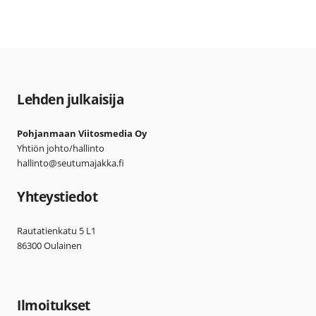
Lehden julkaisija
Pohjanmaan Viitosmedia Oy
Yhtiön johto/hallinto
hallinto@seutumajakka.fi
Yhteystiedot
Rautatienkatu 5 L1
86300 Oulainen
Ilmoitukset