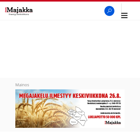
Avaa
navigaa
SeutuMajakka
Haku
Mainos