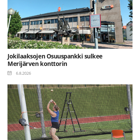
Jokilaaksojen Osuuspankki sulkee
Merijärven konttorin
6.8.2026