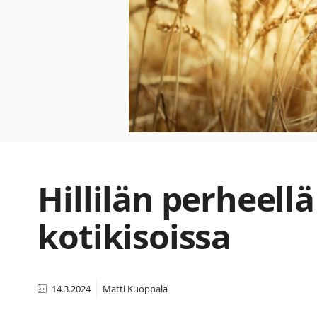
Hillilän perheellä
kotikisoissa
14.3.2024
Matti Kuoppala