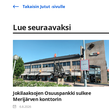
Takaisin Jutut -sivulle
Lue seuraavaksi
Jokilaaksojen Osuuspankki sulkee
Merijärven konttorin
6.8.2026