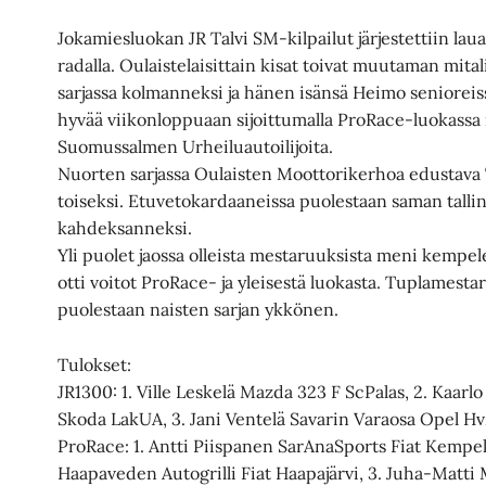
Jokamiesluokan JR Talvi SM-kilpailut järjestettiin lau
radalla. Oulaistelaisittain kisat toivat muutaman mitalis
sarjassa kolmanneksi ja hänen isänsä Heimo senioreissa
hyvää viikonloppuaan sijoittumalla ProRace-luokassa n
Suomussalmen Urheiluautoilijoita.
Nuorten sarjassa Oulaisten Moottorikerhoa edustava To
toiseksi. Etuvetokardaaneissa puolestaan saman tallin 
kahdeksanneksi.
Yli puolet jaossa olleista mestaruuksista meni kempelel
otti voitot ProRace- ja yleisestä luokasta. Tuplamesta
puolestaan naisten sarjan ykkönen.
Tulokset:
JR1300: 1. Ville Leskelä Mazda 323 F ScPalas, 2. Kaar
Skoda LakUA, 3. Jani Ventelä Savarin Varaosa Opel 
ProRace: 1. Antti Piispanen SarAnaSports Fiat Kempel
Haapaveden Autogrilli Fiat Haapajärvi, 3. Juha-Matti