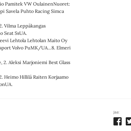
utio Pamitek VW OulainenNuoret:
opi Savela Puhto Racing Simca
.
 2. Vilma Leppäkangas
mo Seat SsUA.
Leevi Lehtola Lehtolan Maito Oy
sport Volvo PuMK/UA…8. Elmeri
 2. Aleksi Marjoniemi Best Glass
2. Heimo Hillilä Raiten Korjaamo
uonUA.
Jaa: