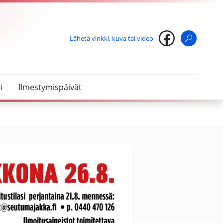
Lähetä vinkki, kuva tai video
Haku
i
Ilmestymispäivät