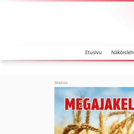
SeutuMajakka
Hillilän perheellä kulki kotikisoissa
Etusivu
Näköisleh
Mainos