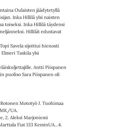
antaina Oulaisten jäädytetyllä
ijan. Inka Hillilä ylsi naisten
 toiseksi. Inka Hillilä täydensi
eljänneksi. Hillilät edustavat
pi Savela sijoittui hienosti
Elmeri Taskila ylsi
äiskuljettajille. Antti Piispanen
rin puoliso Sara Piispanen oli
lo Rotonen Mototyö J. Tuohimaa
HvMK/UA.
e, 2. Aleksi Marjoniemi
 Marttala Fiat 133 KeminUA…4.