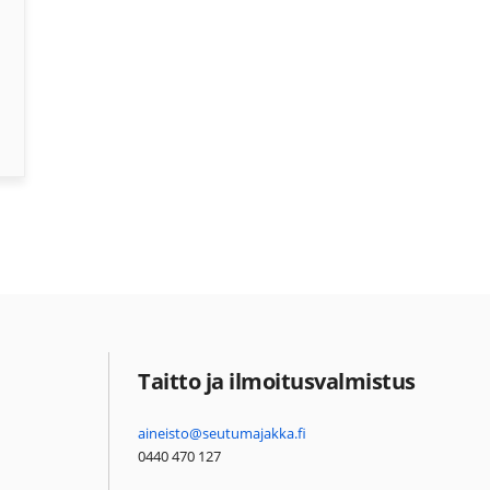
Taitto ja ilmoitusvalmistus
aineisto@seutumajakka.fi
0440 470 127