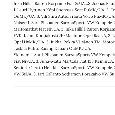
Inka Hillilä Raiten Korjaamo Fiat SsUA…8. Joonas Ra
1. Lauri Hyttinen Köpi Sponssaa Seat PuMK/UA, 2. T
OuMK/UA, 3. Vili Siira Aution rauta Volvo PuMK/UA
Naiset: 1. Sara Piispanen SarAnaSports VW Kempele,
Maitomatkat Fiat NivUA, 3. Inka Hillilä Raiten Korjaa
EVK: 1. Jani Korkiakoski JP-Machine Opel RaaUA, 2. 
Opel HvMK/UA, 3. Jukka-Pekka Väisänen TM-Motor
Taskila Puhto Racing Datsun OuMK/UA.
Yleinen: 1. Antti Piispanen SarAnaSports VW Kempele,
Fiat NivUA, 3. Juha-Matti Marttala Fiat 133 KeminUA.
Seniorit: 1. Arto Heikkilä SarAnaSports VW Kempele, 
VW SsUA, 3. Jari Kallanto Sotkamon Porakaivo VW S