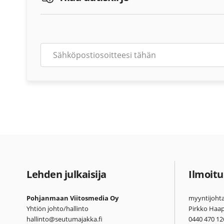
Lehden julkaisija
Ilmoitu
Pohjanmaan Viitosmedia Oy
myyntijohta
Yhtiön johto/hallinto
Pirkko Haa
hallinto@seutumajakka.fi
0440 470 12