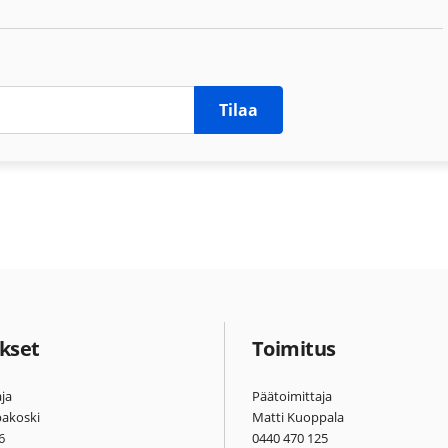
Tilaa
kset
Toimitus
ja
Päätoimittaja
pakoski
Matti Kuoppala
6
0440 470 125