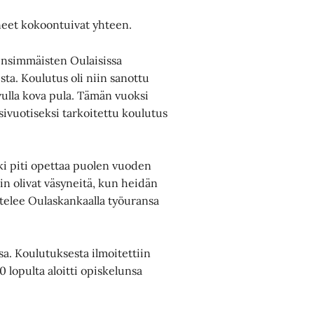
uneet kokoontuivat yhteen.
ensimmäisten Oulaisissa
ta. Koulutus oli niin sanottu
vulla kova pula. Tämän vuoksi
sivuotiseksi tarkoitettu koulutus
kki piti opettaa puolen vuoden
kin olivat väsyneitä, kun heidän
stelee Oulaskankaalla työuransa
a. Koulutuksesta ilmoitettiin
30 lopulta aloitti opiskelunsa