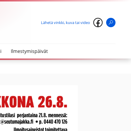
Lähetä vinkki, kuva tai video
Haku
i
Ilmestymispäivät