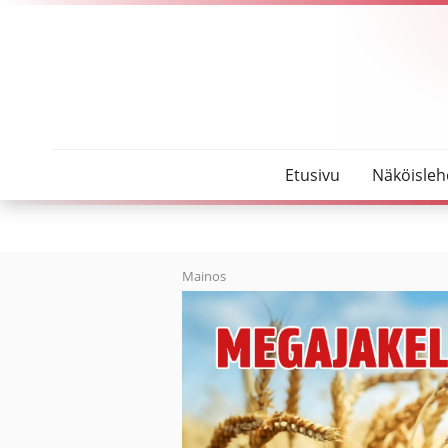
SeutuMajakka
Hoitajat ansaitsevat arvostuksensa
Etusivu
Näköisleh
Mainos