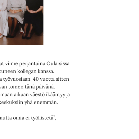
at viime perjantaina Oulaisissa
stuneen kollegan kanssa.
a työvuosiaan. 40 vuotta sitten
aivan toinen tänä päivänä.
amaan aikaan väestö ikääntyy ja
eyskeskuksiin yhä enemmän.
utta omia ei työllistetä”,