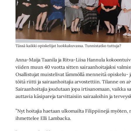
Tässä kaikki opiskelijat luokkakuvassa. Tunnistatko tuttuja?
Anna-Maija Taanila ja Ritva-Liisa Hannula kokoontuiv
viiden muun 40 vuotta sitten sairaanhoitajaksi valmi
Osallistujat muistelivat lämmöllä menneitä opiskelu- j
töitä riitti ja sairaanhoitajia arvostettiin. Tilanne on 
Sairaanhoitajia joudutaan jopa irtisanomaan, vaikka s
auttavia käsipareja tarvittaisiin sairaaloihin ja terv
”Nyt hoitajia haetaan ulkomailta Filippiinejä myöten, m
ihmettelee Elli Lambacka.