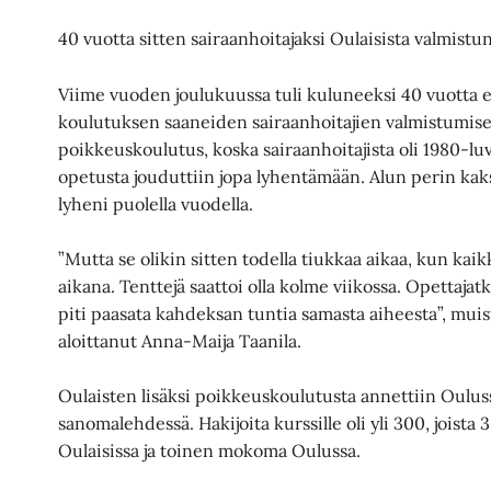
40 vuotta sitten sairaanhoitajaksi Oulaisista valmist
Viime vuoden joulukuussa tuli kuluneeksi 40 vuotta 
koulutuksen saaneiden sairaanhoitajien valmistumises
poikkeuskoulutus, koska sairaanhoitajista oli 1980-lu
opetusta jouduttiin jopa lyhentämään. Alun perin kak
lyheni puolella vuodella.
”Mutta se olikin sitten todella tiukkaa aikaa, kun kai
aikana. Tenttejä saattoi olla kolme viikossa. Opettajat
piti paasata kahdeksan tuntia samasta aiheesta”, mui
aloittanut Anna-Maija Taanila.
Oulaisten lisäksi poikkeuskoulutusta annettiin Ouluss
sanomalehdessä. Hakijoita kurssille oli yli 300, joista 
Oulaisissa ja toinen mokoma Oulussa.