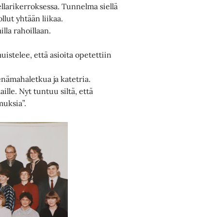
llarikerroksessa. Tunnelma siellä
ollut yhtään liikaa.
lla rahoillaan.
uistelee, että asioita opetettiin
enämahaletkua ja katetria.
aille. Nyt tuntuu siltä, että
uksia”.