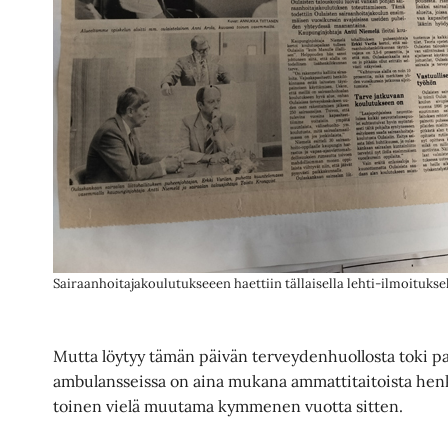
Sairaanhoitajakoulutukseeen haettiin tällaisella lehti-ilmoituksel
Mutta löytyy tämän päivän terveydenhuollosta toki pal
ambulansseissa on aina mukana ammattitaitoista henki
toinen vielä muutama kymmenen vuotta sitten.