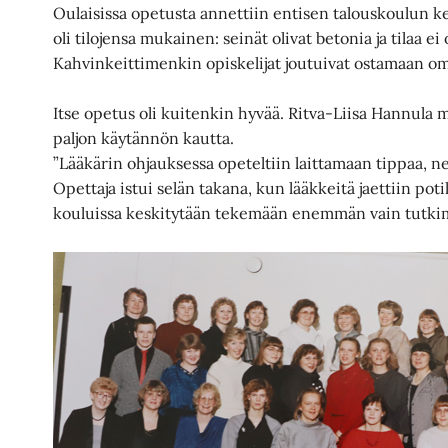
Oulaisissa opetusta annettiin entisen talouskoulun ke
oli tilojensa mukainen: seinät olivat betonia ja tilaa ei 
Kahvinkeittimenkin opiskelijat joutuivat ostamaan omi
Itse opetus oli kuitenkin hyvää. Ritva-Liisa Hannula m
paljon käytännön kautta.
”Lääkärin ohjauksessa opeteltiin laittamaan tippaa, n
Opettaja istui selän takana, kun lääkkeitä jaettiin potil
kouluissa keskitytään tekemään enemmän vain tutkim