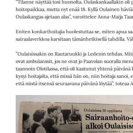
”Tilanne näyttää tosi huonolta. Oulaskankaallakin oli
hoitopaikkaa, mutta nyt enää 18. Kyllä Oulainen hävi
Oulaskangas ajetaan alas”, varoittelee Anna-Maija Taan
Eniten konkarihoitajia huolestuttaa se, miten apua saa
sairaalaverkkoa karsitaan tämänhetkisellä tahdilla. V
”Oulaisissakin on Rautaruukki ja Ledenin tehdas. Mitä 
ovat ambulanssit, jos ne ovat jo Paavolan suoralla me
taannoin Olotilassa, että oli kaatunut yhtenä päivänä
kysyi hoitajalta, että missä hän on, niin hoitaja sanoi, e
että mistä itsensä seuraavana päivänä löytää”, toteaa 