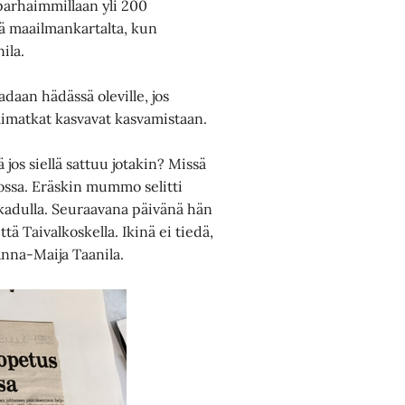
 parhaimmillaan yli 200
ää maailmankartalta, kun
ila.
daan hädässä oleville, jos
älimatkat kasvavat kasvamistaan.
jos siellä sattuu jotakin? Missä
nossa. Eräskin mummo selitti
 kadulla. Seuraavana päivänä hän
ttä Taivalkoskella. Ikinä ei tiedä,
Anna-Maija Taanila.