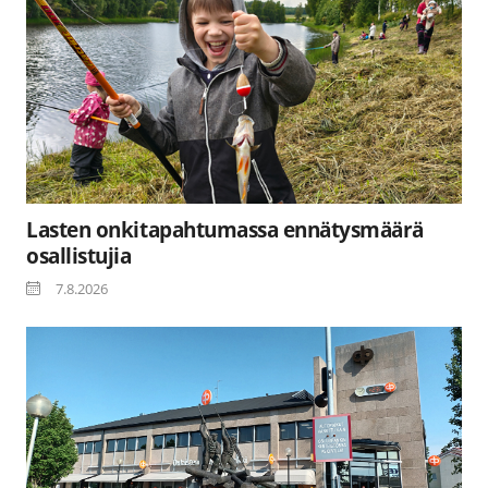
Lasten onkitapahtumassa ennätysmäärä
osallistujia
7.8.2026