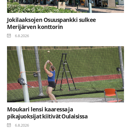
Jokilaaksojen Osuuspankki sulkee
Merijärven konttorin
6.8.2026
Moukari lensi kaaressa ja
pikajuoksijat kiitivät Oulaisissa
6.8.2026