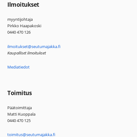
Ilmoitukset
myyntijohtaja
Pirkko Haapakoski
0440 470 126
ilmoitukset@seutumajakka.fi
Kaupalliset ilmoitukset
Mediatiedot
Toimitus
Päätoimittaja
Matti Kuoppala
0440 470 125
toimitus@seutumajakka.fi