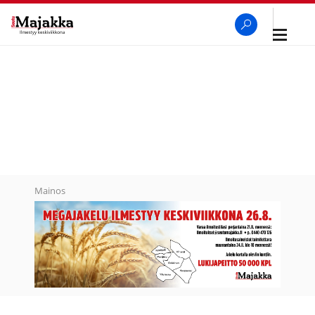
Avaa
navigaa
SeutuMajakka
Haku
Mainos