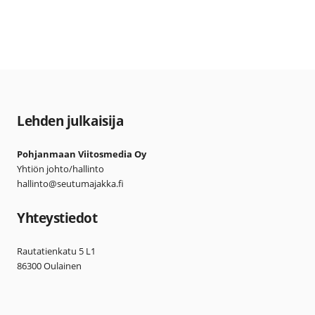
Lehden julkaisija
Pohjanmaan Viitosmedia Oy
Yhtiön johto/hallinto
hallinto@seutumajakka.fi
Yhteystiedot
Rautatienkatu 5 L1
86300 Oulainen