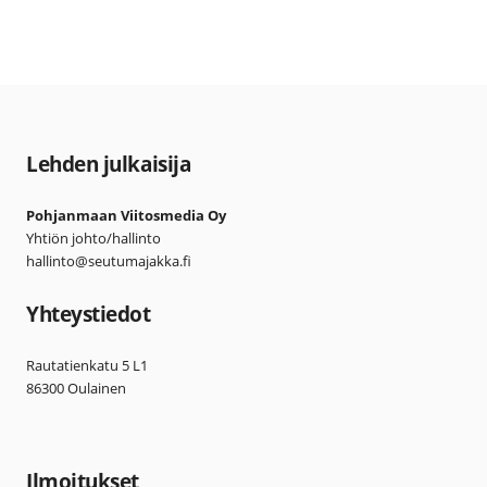
Lehden julkaisija
Pohjanmaan Viitosmedia Oy
Yhtiön johto/hallinto
hallinto@seutumajakka.fi
Yhteystiedot
Rautatienkatu 5 L1
86300 Oulainen
Ilmoitukset