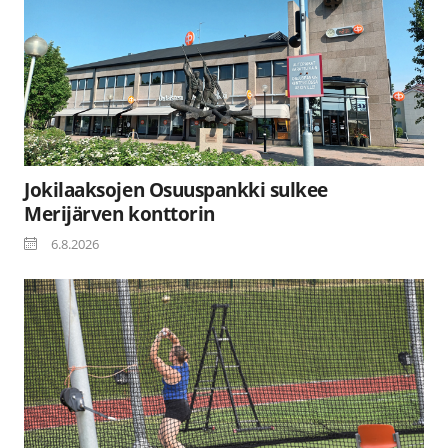
Jokilaaksojen Osuuspankki sulkee
Merijärven konttorin
6.8.2026