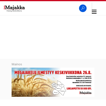
Avaa
navigaa
SeutuMajakka
Haku
Mainos