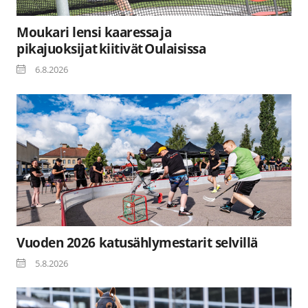
Moukari lensi kaaressa ja
pikajuoksijat kiitivät Oulaisissa
6.8.2026
Vuoden 2026 katusählymestarit selvillä
5.8.2026