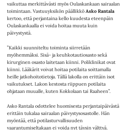
vaikuttaa merkittävästi myös Oulaskankaan sairaalan
toimintaan. Vastuuyksikön päällikkö
Asko Rantala
kertoo, että perjantaina kello kuudesta eteenpäin
Oulaskankaalla ei voida hoitaa muuta kuin
päivystystä.
”Kaikki suunniteltu toiminta siirretään
myöhemmäksi. Sisä- ja keuhkotautiosasto sekä
kirurginen osasto laitetaan kiinni. Poliklinikat ovat
kiinni. Lääkärit voivat hoitaa potilaita soittamalla
heille jatkohoitotietoja. Tällä lakolla on erittäin isot
vaikutukset. Lakon kestosta riippuen potilaita
ohjataan muualle, kuten Kokkolaan tai Raaheen”.
Asko Rantala odottelee huomisesta perjantaipäivästä
erittäin tukalaa sairaalan päivystysosastolle. Hän
myöntää, että potilasturvallisuuden
vaarantumiseltakaan ei voida nyt täysin välttyä.