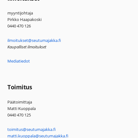
myyntijohtaja
Pirkko Haapakoski
0440 470 126
ilmoitukset@seutumajakka.fi
Kaupalliset ilmoitukset
Mediatiedot
Toimitus
Päätoimittaja
Matti Kuoppala
0440 470 125
toimitus@seutumajakka.fi
matti.kuoppala@seutumajakka.fi