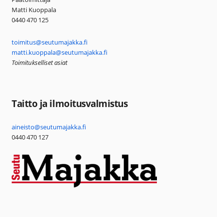
Matti Kuoppala
0440 470 125
toimitus@seutumajakka.fi
matti.kuoppala@seutumajakka.fi
Toimitukselliset asiat
Taitto ja ilmoitusvalmistus
aineisto@seutumajakka.fi
0440 470 127