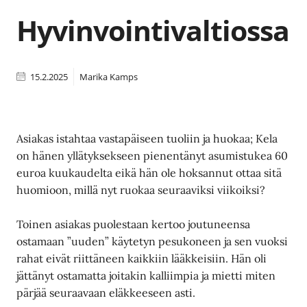
Hyvinvointivaltiossa
15.2.2025
Marika Kamps
Asiakas istahtaa vastapäiseen tuoliin ja huokaa; Kela
on hänen yllätyksekseen pienentänyt asumistukea 60
euroa kuukaudelta eikä hän ole hoksannut ottaa sitä
huomioon, millä nyt ruokaa seuraaviksi viikoiksi?
Toinen asiakas puolestaan kertoo joutuneensa
ostamaan ”uuden” käytetyn pesukoneen ja sen vuoksi
rahat eivät riittäneen kaikkiin lääkkeisiin. Hän oli
jättänyt ostamatta joitakin kalliimpia ja mietti miten
pärjää seuraavaan eläkkeeseen asti.