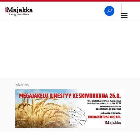
Avaa
navigaa
SeutuMajakka
Haku
Mainos