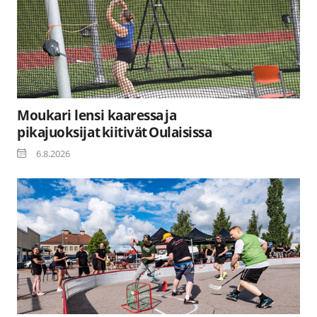
Moukari lensi kaaressa ja
pikajuoksijat kiitivät Oulaisissa
6.8.2026