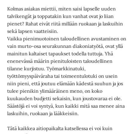
Kolmas asiakas miettii, miten saisi lapselle uuden
talvikengät ja toppatakin kun vanhat ovat jo liian
pienet? Rahat eivät riitä millään ruokaan ja laskuihin
sekä lapsen vaatteisiin.
Vaikka pienimuotoinen taloudellinen avustaminen on
vain murto-osa seurakunnan diakoniatyötä, ovat yllä
mainitun kaltaiset tapaukset todella tuttuja. Yhä
enenevässä määrin pienituloisten taloudellinen
tilanne kurjistuu. Työmarkkinatuki,
työttömyyspäiväraha tai toimeentulotuki on usein
niin pieni, että joutuu elämään kädestä suuhun ja jos
tulee pienikin ylimääräinen meno, on koko
kuukauden budjetti sekaisin, kun joustovaraa ei ole.
Säästöjä ei voi syntyä, kun kaikki mitä saa menee aina
laskuihin, ruokaan ja lääkkeisiin.
Tätä kaikkea aitiopaikalta katsellessa ei voi kuin