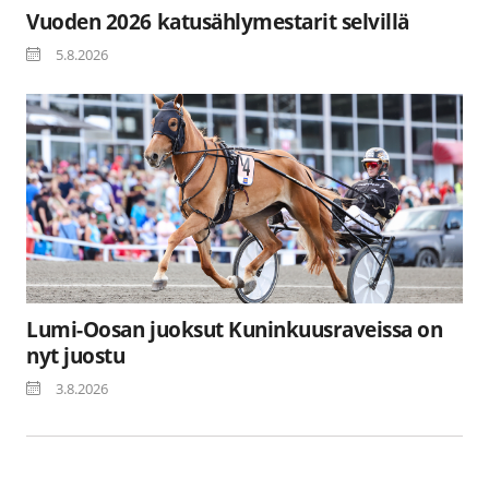
Vuoden 2026 katusählymestarit selvillä
5.8.2026
Lumi-Oosan juoksut Kuninkuusraveissa on
nyt juostu
3.8.2026