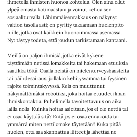
ihmetellä ihmisten huonoa kohtelua. Olen aina ollut
ylpeä omasta kotimaastani ja voinut kehua sen
sosiaaliturvalla. Lähimmäisenrakkaus on näkynyt
valtion tasolla asti; on pyritty takaamaan huolenpito
niille, jotka ovat kaikkein huonoimmassa asemassa.
Nyt täytyy todeta, että joudun tarkistamaan kantaani.
Meillä on paljon ihmisiä, jotka eivät kykene
täyttämään netissä lomakkeita tai hakemaan etuuksia
saatikka töitä. Osalla heistä on mielenterveyshaasteita
tai päihdesairaus, joillakin kehitysvamma tai fyysinen
rajoite toimintakyvyssä. Kela on muuttunut
näkymättömäksi robotiksi, joka hoitaa etuudet ilman
ihmiskontaktia. Puhelimella tavoitettavuus on aika
lailla nolla. Kuinka hoitaa asioitaan, jos ei ole nettiä tai
ei osaa käyttää sitä? Entä jos ei osaa ennakoida tai
ymmärrä miten nettilomake täytetään? Kuka pitää
huolen, että saa skannattua liitteet ja lähettää ne