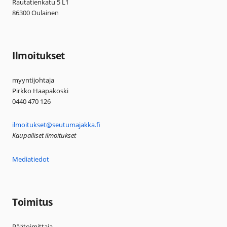
Rautatienkatu 5 L1
86300 Oulainen
Ilmoitukset
myyntijohtaja
Pirkko Haapakoski
0440 470 126
ilmoitukset@seutumajakka.fi
Kaupalliset ilmoitukset
Mediatiedot
Toimitus
Päätoimittaja