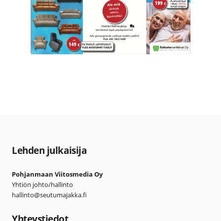
Lehden julkaisija
Pohjanmaan Viitosmedia Oy
Yhtiön johto/hallinto
hallinto@seutumajakka.fi
Yhteystiedot