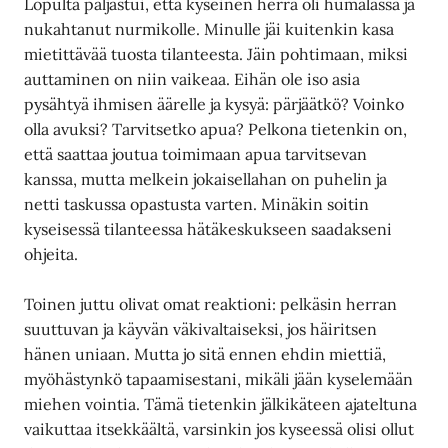
Lopulta paljastui, että kyseinen herra oli humalassa ja
nukahtanut nurmikolle. Minulle jäi kuitenkin kasa
mietittävää tuosta tilanteesta. Jäin pohtimaan, miksi
auttaminen on niin vaikeaa. Eihän ole iso asia
pysähtyä ihmisen äärelle ja kysyä: pärjäätkö? Voinko
olla avuksi? Tarvitsetko apua? Pelkona tietenkin on,
että saattaa joutua toimimaan apua tarvitsevan
kanssa, mutta melkein jokaisellahan on puhelin ja
netti taskussa opastusta varten. Minäkin soitin
kyseisessä tilanteessa hätäkeskukseen saadakseni
ohjeita.
Toinen juttu olivat omat reaktioni: pelkäsin herran
suuttuvan ja käyvän väkivaltaiseksi, jos häiritsen
hänen uniaan. Mutta jo sitä ennen ehdin miettiä,
myöhästynkö tapaamisestani, mikäli jään kyselemään
miehen vointia. Tämä tietenkin jälkikäteen ajateltuna
vaikuttaa itsekkäältä, varsinkin jos kyseessä olisi ollut