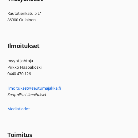
Rautatienkatu 5 L1
86300 Oulainen
Ilmoitukset
myyntijohtaja
Pirkko Haapakoski
0440 470 126
ilmoitukset@seutumajakka.fi
Kaupalliset ilmoitukset
Mediatiedot
Toimitus