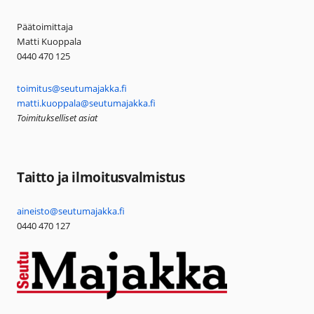
Päätoimittaja
Matti Kuoppala
0440 470 125
toimitus@seutumajakka.fi
matti.kuoppala@seutumajakka.fi
Toimitukselliset asiat
Taitto ja ilmoitusvalmistus
aineisto@seutumajakka.fi
0440 470 127