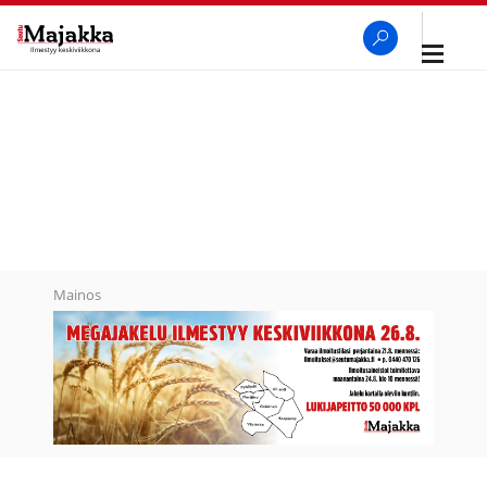
Avaa
navigaa
SeutuMajakka
Haku
Mainos