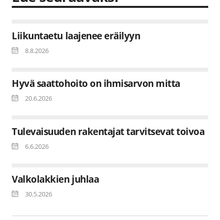
Liikuntaetu laajenee eräilyyn
8.8.2026
Hyvä saattohoito on ihmisarvon mitta
20.6.2026
Tulevaisuuden rakentajat tarvitsevat toivoa
6.6.2026
Valkolakkien juhlaa
30.5.2026