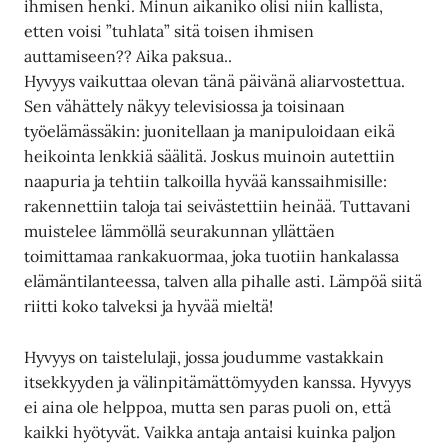
ihmisen henki. Minun aikaniko olisi niin kallista,
etten voisi ”tuhlata” sitä toisen ihmisen
auttamiseen?? Aika paksua..
Hyvyys vaikuttaa olevan tänä päivänä aliarvostettua.
Sen vähättely näkyy televisiossa ja toisinaan
työelämässäkin: juonitellaan ja manipuloidaan eikä
heikointa lenkkiä säälitä. Joskus muinoin autettiin
naapuria ja tehtiin talkoilla hyvää kanssaihmisille:
rakennettiin taloja tai seivästettiin heinää. Tuttavani
muistelee lämmöllä seurakunnan yllättäen
toimittamaa rankakuormaa, joka tuotiin hankalassa
elämäntilanteessa, talven alla pihalle asti. Lämpöä siitä
riitti koko talveksi ja hyvää mieltä!
Hyvyys on taistelulaji, jossa joudumme vastakkain
itsekkyyden ja välinpitämättömyyden kanssa. Hyvyys
ei aina ole helppoa, mutta sen paras puoli on, että
kaikki hyötyvät. Vaikka antaja antaisi kuinka paljon