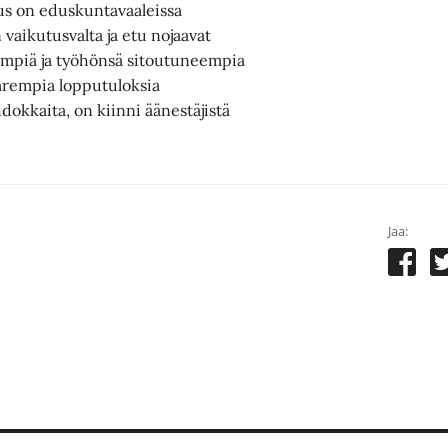
uus on eduskuntavaaleissa
aikutusvalta ja etu nojaavat
mpiä ja työhönsä sitoutuneempia
arempia lopputuloksia
dokkaita, on kiinni äänestäjistä
Jaa: