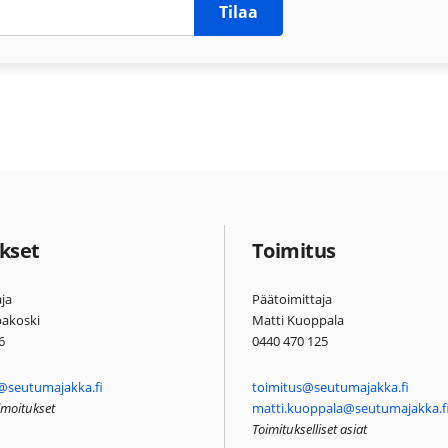
Tilaa
kset
Toimitus
ja
Päätoimittaja
pakoski
Matti Kuoppala
6
0440 470 125
@seutumajakka.fi
toimitus@seutumajakka.fi
ilmoitukset
matti.kuoppala@seutumajakka.f
Toimitukselliset asiat