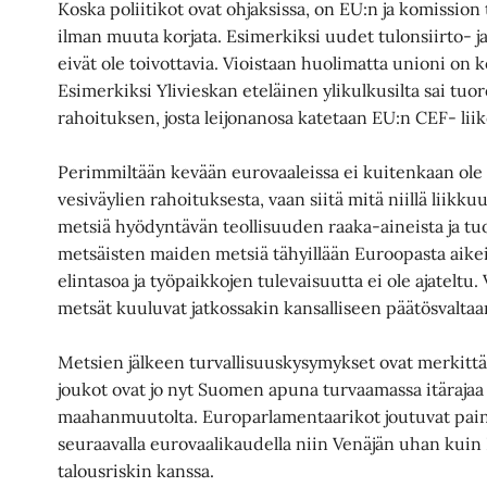
Koska poliitikot ovat ohjaksissa, on EU:n ja komission t
ilman muuta korjata. Esimerkiksi uudet tulonsiirto- ja 
eivät ole toivottavia. Vioistaan huolimatta unioni o
Esimerkiksi Ylivieskan eteläinen ylikulkusilta sai tuor
rahoituksen, josta leijonanosa katetaan EU:n CEF- li
Perimmiltään kevään eurovaaleissa ei kuitenkaan ole k
vesiväylien rahoituksesta, vaan siitä mitä niillä liik
metsiä hyödyntävän teollisuuden raaka-aineista ja t
metsäisten maiden metsiä tähyillään Euroopasta aikeill
elintasoa ja työpaikkojen tulevaisuutta ei ole ajateltu
metsät kuuluvat jatkossakin kansalliseen päätösvaltaa
Metsien jälkeen turvallisuuskysymykset ovat merkittä
joukot ovat jo nyt Suomen apuna turvaamassa itärajaa v
maahanmuutolta. Europarlamentaarikot joutuvat pain
seuraavalla eurovaalikaudella niin Venäjän uhan ku
talousriskin kanssa.