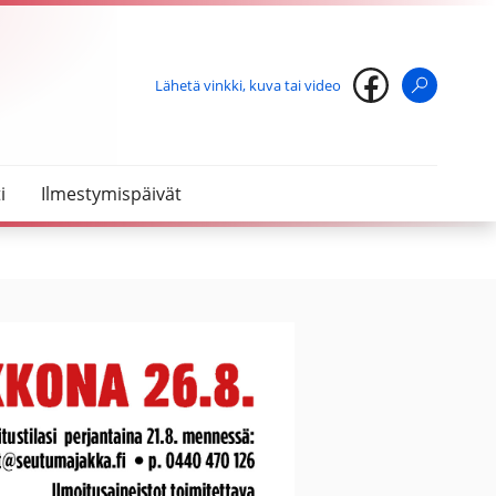
Lähetä vinkki, kuva tai video
Haku
i
Ilmestymispäivät