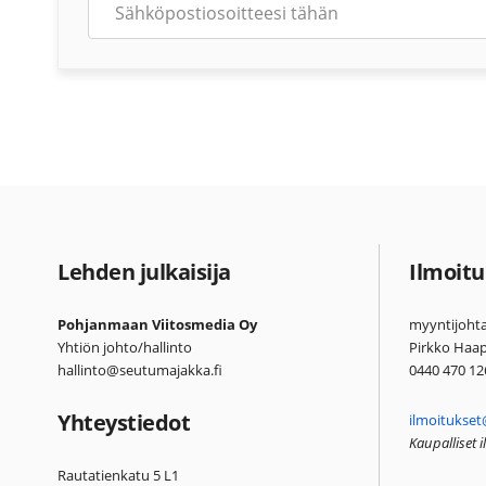
Lehden julkaisija
Ilmoitu
Pohjanmaan Viitosmedia Oy
myyntijohta
Yhtiön johto/hallinto
Pirkko Haa
hallinto@seutumajakka.fi
0440 470 12
Yhteystiedot
ilmoitukset
Kaupalliset 
Rautatienkatu 5 L1