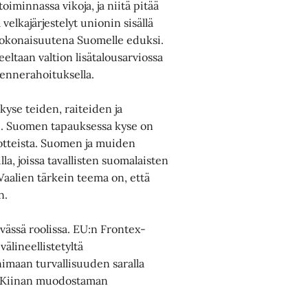
oiminnassa vikoja, ja niitä pitää
velkajärjestelyt unionin sisällä
n kokonaisuutena Suomelle eduksi.
eeltaan valtion lisätalousarviossa
ikennerahoituksella.
yse teiden, raiteiden ja
kuu. Suomen tapauksessa kyse on
uotteista. Suomen ja muiden
a, joissa tavallisten suomalaisten
. Vaalien tärkein teema on, että
n.
vässä roolissa. EU:n Frontex-
älineellistetyltä
imaan turvallisuuden saralla
in Kiinan muodostaman