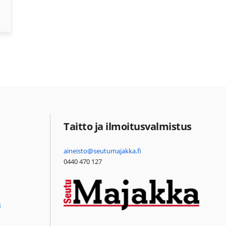
Taitto ja ilmoitusvalmistus
aineisto@seutumajakka.fi
0440 470 127
i