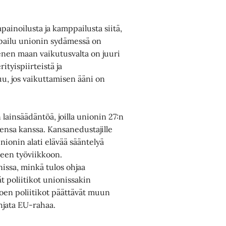
painoilusta ja kamppailusta siitä,
Kilpailu unionin sydämessä on
ienen maan vaikutusvalta on juuri
tyispiirteistä ja
tuu, jos vaikuttamisen ääni on
lainsäädäntöä, joilla unionin 27:n
ensa kanssa. Kansanedustajille
ionin alati elävää sääntelyä
iseen työviikkoon.
nissa, minkä tulos ohjaa
ät poliitikot unionissakin
anoen poliitikot päättävät muun
ohjata EU-rahaa.