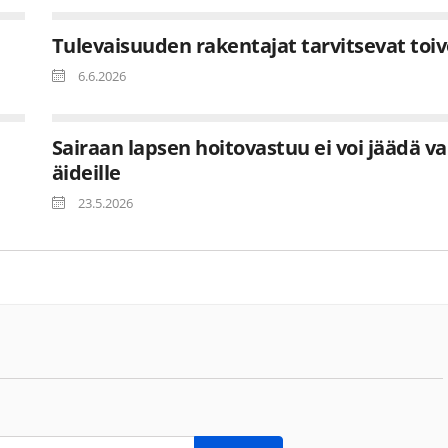
Tulevaisuuden rakentajat tarvitsevat toi
6.6.2026
Sairaan lapsen hoitovastuu ei voi jäädä va
äideille
23.5.2026