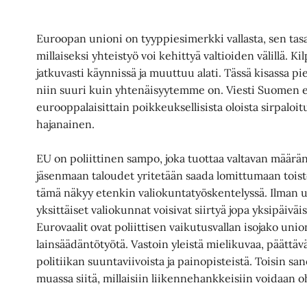
Euroopan unioni on tyyppiesimerkki vallasta, sen tasa
millaiseksi yhteistyö voi kehittyä valtioiden välillä. 
jatkuvasti käynnissä ja muuttuu alati. Tässä kisassa p
niin suuri kuin yhtenäisyytemme on. Viesti Suomen eri
eurooppalaisittain poikkeuksellisista oloista sirpaloi
hajanainen.
EU on poliittinen sampo, joka tuottaa valtavan määrän 
jäsenmaan taloudet yritetään saada lomittumaan toist
tämä näkyy etenkin valiokuntatyöskentelyssä. Ilman un
yksittäiset valiokunnat voisivat siirtyä jopa yksipäivä
Eurovaalit ovat poliittisen vaikutusvallan isojako unio
lainsäädäntötyötä. Vastoin yleistä mielikuvaa, päättäv
politiikan suuntaviivoista ja painopisteistä. Toisin s
muassa siitä, millaisiin liikennehankkeisiin voidaan 