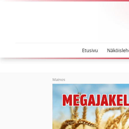
SeutuMajakka
Vioistaan huolimatta eduksi
Etusivu
Näköisleh
Mainos