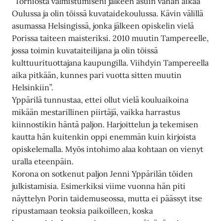
”Torniosta valmistumiseni jälkeen asuin vähän aikaa
Oulussa ja olin töissä kuvataidekoulussa. Kävin välillä
asumassa Helsingissä, jonka jälkeen opiskelin vielä
Porissa taiteen maisteriksi. 2010 muutin Tampereelle,
jossa toimin kuvataiteilijana ja olin töissä
kulttuurituottajana kaupungilla. Viihdyin Tampereella
aika pitkään, kunnes pari vuotta sitten muutin
Helsinkiin”.
Yppärilä tunnustaa, ettei ollut vielä kouluaikoina
mikään mestarillinen piirtäjä, vaikka harrastus
kiinnostikin häntä paljon. Harjoittelun ja tekemisen
kautta hän kuitenkin oppi enemmän kuin kirjoista
opiskelemalla. Myös intohimo alaa kohtaan on vienyt
uralla eteenpäin.
Korona on sotkenut paljon Jenni Yppärilän töiden
julkistamisia. Esimerkiksi viime vuonna hän piti
näyttelyn Porin taidemuseossa, mutta ei päässyt itse
ripustamaan teoksia paikoilleen, koska