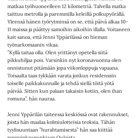
matkaa työhuoneelleen 12 kilometriä. Talvella matka
taittuu metrolla ja paremmilla keleillä polkupyörällä.
Yleensä hänen työrytminsä on se, että päivä alkaa 10-
11 maissa ja päättyy samoihin aikoihin illalla. Voitaneen
kait sanoa, että Jenni Yppärilässä on hieman
työnarkomaanin vikaa.
”Kyllä taitaa olla. Olen yrittänyt opetella siitä
pikkuhiljaa pois. Varsinkin nyt koronavuonna olen
onnistunut pitämään jopa viikonloppuja vapaana.
Toisaalta taas tykkään varata jonkun residenssin
toiselle paikkakunnalle ja tehdä siellä töitä yötä
päivää. Sitten kun palaan takaisin kotiin, olen ihan
romuna”, hän nauraa.
Jenni Yppärilän taiteessa keskiössä ovat rakennukset,
joista hän maalaa kolmiulotteisia teoksia. Tähän
tyylisuuntaan ”hurahtamisesta” hän saa kiittää
synnyinkaupunkiaan Oulaista.