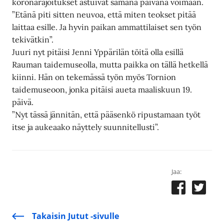
koronarajoitukset astuivat samana päivänä voimaan.
”Etänä piti sitten neuvoa, että miten teokset pitää
laittaa esille. Ja hyvin paikan ammattilaiset sen työn
tekivätkin”.
Juuri nyt pitäisi Jenni Yppärilän töitä olla esillä
Rauman taidemuseolla, mutta paikka on tällä hetkellä
kiinni. Hän on tekemässä työn myös Tornion
taidemuseoon, jonka pitäisi aueta maaliskuun 19.
päivä.
”Nyt tässä jännitän, että pääsenkö ripustamaan työt
itse ja aukeaako näyttely suunnitellusti”.
Jaa:
Takaisin Jutut -sivulle