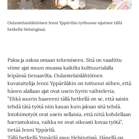
Oulaistelaislähtöisen Jenni Yppärilän työhuone sijaitsee tällä
hetkellä Helsingissä.
Paloa ja uskoa omaan tekemiseen. Sitä on vaadittu
viime ajat muun muassa kaikilta kulttuurialalla
leipänsä tienaavilta. Oulaistelaislähtöinen
kuvataitelija Jenni Yppäriläkin on tottunut siihen, että
hänen alallaan ajat ovat usein hyvin vaihtelevia.
”Ehkä suurin haaveeni tällä hetkellä on se, että saisin
tehdä tätä työtä niin kauan kuin jaksan sitä tehdä.
Intohimotyöt ovat usein sellaisia, että niitä kohdellaan
harrastuksina, vaikka ne ovat oikeasti kovaa työtä”,
tietää Jenni Yppärilä.
Tällä hetkellä Yppärilä asuu Helsingissä. Hänellä on