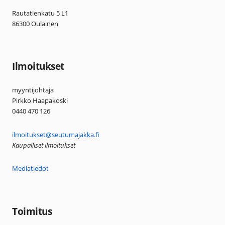
Rautatienkatu 5 L1
86300 Oulainen
Ilmoitukset
myyntijohtaja
Pirkko Haapakoski
0440 470 126
ilmoitukset@seutumajakka.fi
Kaupalliset ilmoitukset
Mediatiedot
Toimitus