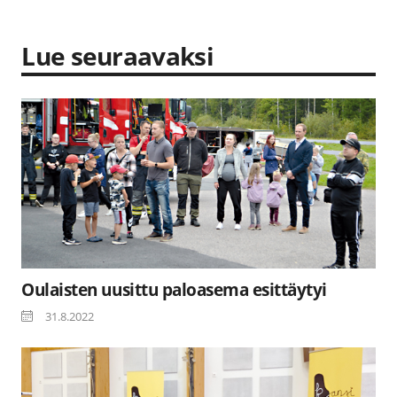
Lue seuraavaksi
Oulaisten uusittu paloasema esittäytyi
31.8.2022