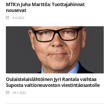
MTK:n Juha Marttila: Tuottajahinnat
nousevat
6.4.2022
Oulaistelaislähtöinen Jyri Rantala vaihtaa
Suposta valtioneuvoston viestintäosastolle
28.1.2022