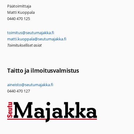
Päätoimittaja
Matti Kuoppala
0440 470 125
toimitus@seutumajakka.fi
matti.kuoppala@seutumajakka.fi
Toimitukselliset asiat
Taitto ja ilmoitusvalmistus
aineisto@seutumajakka.fi
0440 470 127