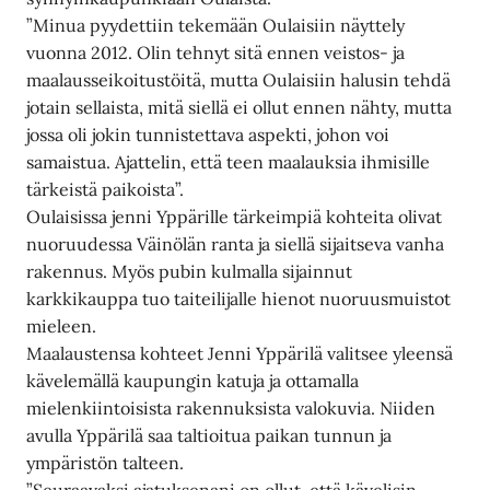
”Minua pyydettiin tekemään Oulaisiin näyttely
vuonna 2012. Olin tehnyt sitä ennen veistos- ja
maalausseikoitustöitä, mutta Oulaisiin halusin tehdä
jotain sellaista, mitä siellä ei ollut ennen nähty, mutta
jossa oli jokin tunnistettava aspekti, johon voi
samaistua. Ajattelin, että teen maalauksia ihmisille
tärkeistä paikoista”.
Oulaisissa jenni Yppärille tärkeimpiä kohteita olivat
nuoruudessa Väinölän ranta ja siellä sijaitseva vanha
rakennus. Myös pubin kulmalla sijainnut
karkkikauppa tuo taiteilijalle hienot nuoruusmuistot
mieleen.
Maalaustensa kohteet Jenni Yppärilä valitsee yleensä
kävelemällä kaupungin katuja ja ottamalla
mielenkiintoisista rakennuksista valokuvia. Niiden
avulla Yppärilä saa taltioitua paikan tunnun ja
ympäristön talteen.
”Seuraavaksi ajatuksenani on ollut, että kävelisin