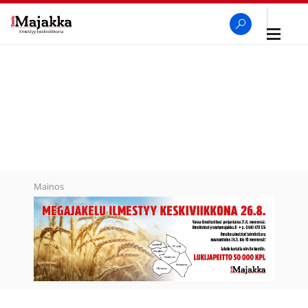
Avaa
navigaa
SeutuMajakka
Haku
Mainos