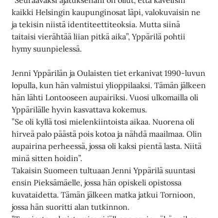
kaikki Helsingin kaupunginosat läpi, valokuvaisin ne
ja tekisin niistä identiteettiteoksia. Mutta siinä
taitaisi vierähtää liian pitkä aika”, Yppärilä pohtii
hymy suunpielessä.
Jenni Yppärilän ja Oulaisten tiet erkanivat 1990-luvun
lopulla, kun hän valmistui ylioppilaaksi. Tämän jälkeen
hän lähti Lontooseen aupairiksi. Vuosi ulkomailla oli
Yppärilälle hyvin kasvattava kokemus.
”Se oli kyllä tosi mielenkiintoista aikaa. Nuorena oli
hirveä palo päästä pois kotoa ja nähdä maailmaa. Olin
aupairina perheessä, jossa oli kaksi pientä lasta. Niitä
minä sitten hoidin”.
Takaisin Suomeen tultuaan Jenni Yppärilä suuntasi
ensin Pieksämäelle, jossa hän opiskeli opistossa
kuvataidetta. Tämän jälkeen matka jatkui Tornioon,
jossa hän suoritti alan tutkinnon.