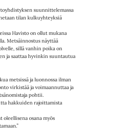
toyhdistyksen suunnittelemassa
netaan tilan kulkuyhteyksiä
eissa Havisto on ollut mukana
la. Metsäinnostus näyttää
velle, sillä vanhin poika on
n ja saattaa hyvinkin suuntautua
kkua metsissä ja luonnossa ilman
nto virkistää ja voimaannuttaa ja
tsänomistaja pohtii.
utta hakkuiden rajoittamista
at oleellisena osana myös
ttamaan.”