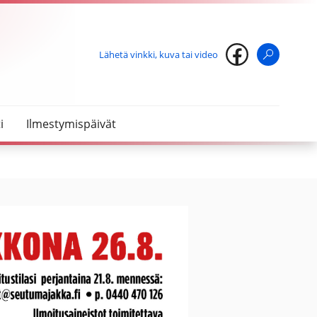
Lähetä vinkki, kuva tai video
Haku
i
Ilmestymispäivät