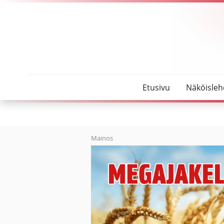
SeutuMajakka
Ilmo Havisto Vuoden metsänomistaja
Etusivu
Näköisleh
Mainos