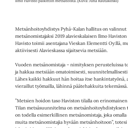
Ilmo Havisto palkittiin metsätöistä. (Kuva: Juha Rautakoski)
Metsänhoitoyhdistys Pyhä-Kalan hallitus on valinn
metsänomistajaksi 2019 alavieskalaisen Ilmo Haviston 
Havisto toimii asentajana Vieskan Elementti Oy:llä, 
aktiivisesti Alavieskassa sijaitsevia metsiään.
Vuoden metsänomistaja – nimityksen perusteluissa to
ja hakkaa metsiään omatoimisesti, suunnitelmallisesti 
Lähes kaikki hakkuut hän hoitaa itse hankintatyönä, 
vieraillut työmailla, lähinnä päätehakkuita tekemässä.
”Metsien hoidon taso Haviston tilalla on erinomaine
Tilan metsäsuunnitelma on metsänhoitoyhdistyksen to
on todella esimerkillinen metsänomistaja, joka omall
muita metsänomistajia hyvään metsänhoitoon”, totes