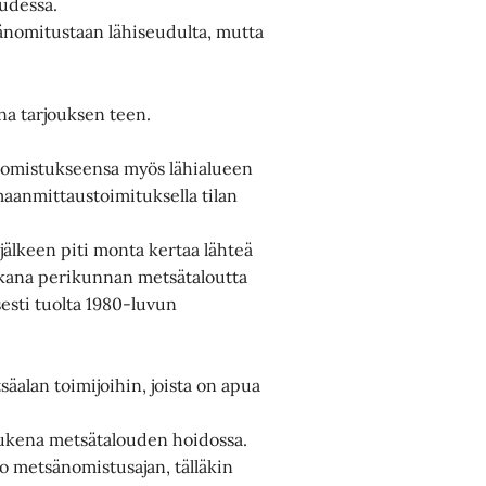
uudessa.
sänomitustaan lähiseudulta, mutta
ina tarjouksen teen.
t omistukseensa myös lähialueen
y maanmittaustoimituksella tilan
älkeen piti monta kertaa lähteä
ukana perikunnan metsätaloutta
esti tuolta 1980-luvun
säalan toimijoihin, joista on apua
tukena metsätalouden hoidossa.
ko metsänomistusajan, tälläkin