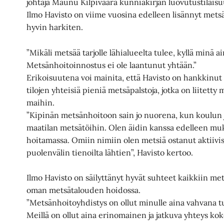
johtaja Maunu Kilpivaara kunniakirjan luovutustilais
Ilmo Havisto on viime vuosina edelleen lisännyt met
hyvin harkiten.
”Mikäli metsää tarjolle lähialueelta tulee, kyllä minä a
Metsänhoitoinnostus ei ole laantunut yhtään.”
Erikoisuutena voi mainita, että Havisto on hankkinu
tilojen yhteisiä pieniä metsäpalstoja, jotka on liitett
maihin.
”Kipinän metsänhoitoon sain jo nuorena, kun koulun j
maatilan metsätöihin. Olen äidin kanssa edelleen m
hoitamassa. Omiin nimiin olen metsiä ostanut aktiivis
puolenvälin tienoilta lähtien”, Havisto kertoo.
Ilmo Havisto on säilyttänyt hyvät suhteet kaikkiin met
oman metsätalouden hoidossa.
”Metsänhoitoyhdistys on ollut minulle aina vahvana 
Meillä on ollut aina erinomainen ja jatkuva yhteys ko