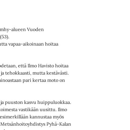
ut mhy-alueen Vuoden
(53).
mutta vapaa-aikoinaan hoitaa
detaan, että Ilmo Havisto hoitaa
ja tehokkaasti, mutta kestävästi.
ainoastaan pari kertaa moto on
n ja puuston kasvu huippuluokkaa.
imesta vastikään uusittu. Ilmo
a esimerkillään kannustaa myös
i Metsänhoitoyhdistys Pyhä-Kalan