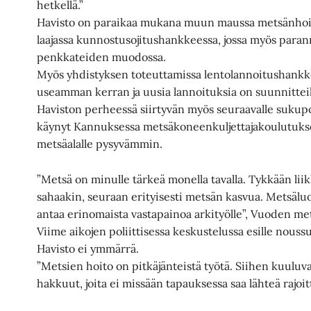
hetkellä.”
Havisto on paraikaa mukana muun maussa metsänhoi
laajassa kunnostusojitushankkeessa, jossa myös paran
penkkateiden muodossa.
Myös yhdistyksen toteuttamissa lentolannoitushankk
useamman kerran ja uusia lannoituksia on suunnitteil
Haviston perheessä siirtyvän myös seuraavalle sukupol
käynyt Kannuksessa metsäkoneenkuljettajakoulutukse
metsäalalle pysyvämmin.
”Metsä on minulle tärkeä monella tavalla. Tykkään lii
sahaakin, seuraan erityisesti metsän kasvua. Metsäluo
antaa erinomaista vastapainoa arkityölle”, Vuoden me
Viime aikojen poliittisessa keskustelussa esille nouss
Havisto ei ymmärrä.
”Metsien hoito on pitkäjänteistä työtä. Siihen kuuluv
hakkuut, joita ei missään tapauksessa saa lähteä rajoi