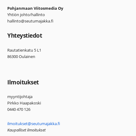
Pohjanmaan Viitosmedia Oy
Yhtiön johto/hallinto
hallinto@seutumajakka.fi
Yhteystiedot
Rautatienkatu 5 L1
86300 Oulainen
Ilmoitukset
myyntijohtaja
Pirkko Haapakoski
0440 470 126
ilmoitukset@seutumajakka.fi
Kaupalliset ilmoitukset