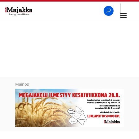
Avaa
navigaa
SeutuMajakka
Haku
Mainos