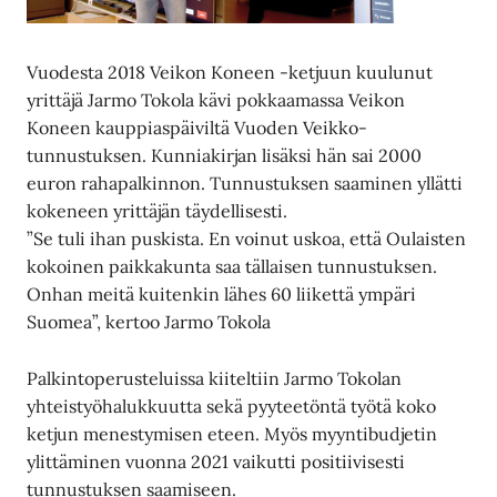
Vuodesta 2018 Veikon Koneen -ketjuun kuulunut
yrittäjä Jarmo Tokola kävi pokkaamassa Veikon
Koneen kauppiaspäiviltä Vuoden Veikko-
tunnustuksen. Kunniakirjan lisäksi hän sai 2000
euron rahapalkinnon. Tunnustuksen saaminen yllätti
kokeneen yrittäjän täydellisesti.
”Se tuli ihan puskista. En voinut uskoa, että Oulaisten
kokoinen paikkakunta saa tällaisen tunnustuksen.
Onhan meitä kuitenkin lähes 60 liikettä ympäri
Suomea”, kertoo Jarmo Tokola
Palkintoperusteluissa kiiteltiin Jarmo Tokolan
yhteistyöhalukkuutta sekä pyyteetöntä työtä koko
ketjun menestymisen eteen. Myös myyntibudjetin
ylittäminen vuonna 2021 vaikutti positiivisesti
tunnustuksen saamiseen.