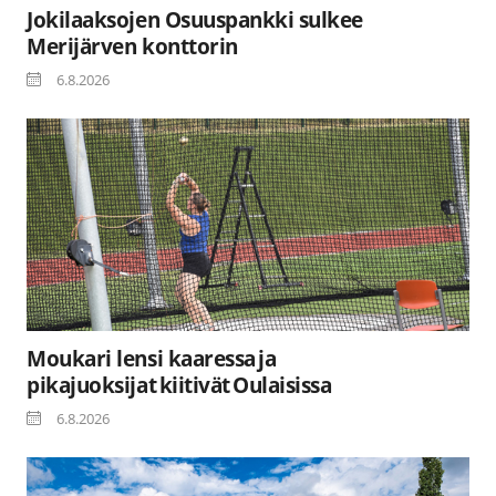
Jokilaaksojen Osuuspankki sulkee
Merijärven konttorin
6.8.2026
Moukari lensi kaaressa ja
pikajuoksijat kiitivät Oulaisissa
6.8.2026