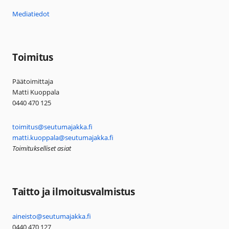
Mediatiedot
Toimitus
Päätoimittaja
Matti Kuoppala
0440 470 125
toimitus@seutumajakka.fi
matti.kuoppala@seutumajakka.fi
Toimitukselliset asiat
Taitto ja ilmoitusvalmistus
aineisto@seutumajakka.fi
0440 470 127