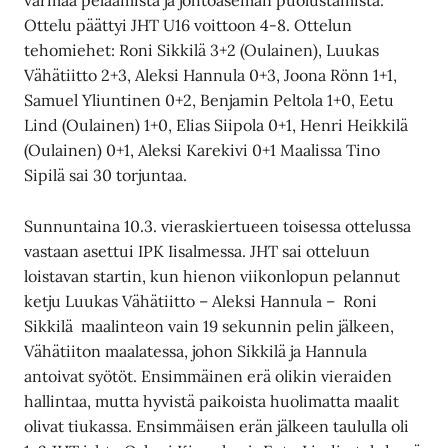
varmaa pelaamista ja johtoaseman puolustamista.
Ottelu päättyi JHT U16 voittoon 4-8. Ottelun
tehomiehet: Roni Sikkilä 3+2 (Oulainen), Luukas
Vähätiitto 2+3, Aleksi Hannula 0+3, Joona Rönn 1+1,
Samuel Yliuntinen 0+2, Benjamin Peltola 1+0, Eetu
Lind (Oulainen) 1+0, Elias Siipola 0+1, Henri Heikkilä
(Oulainen) 0+1, Aleksi Karekivi 0+1 Maalissa Tino
Sipilä sai 30 torjuntaa.
Sunnuntaina 10.3. vieraskiertueen toisessa ottelussa
vastaan asettui IPK Iisalmessa. JHT sai otteluun
loistavan startin, kun hienon viikonlopun pelannut
ketju Luukas Vähätiitto – Aleksi Hannula – Roni
Sikkilä maalinteon vain 19 sekunnin pelin jälkeen,
Vähätiiton maalatessa, johon Sikkilä ja Hannula
antoivat syötöt. Ensimmäinen erä olikin vieraiden
hallintaa, mutta hyvistä paikoista huolimatta maalit
olivat tiukassa. Ensimmäisen erän jälkeen taululla oli