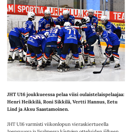
JHT U16 joukkueessa pelaa viisi oulaistelaispelaajaa:
Henri Heikkilä, Roni Sikkilä, Vertti Hannus, Eetu
Lind ja Aksu Saastamoinen.
JHT U16 varmisti viikonlopun vieraskiertueella
Joensuussa ja Iisalmessa käytyjen otteluiden jälkeen