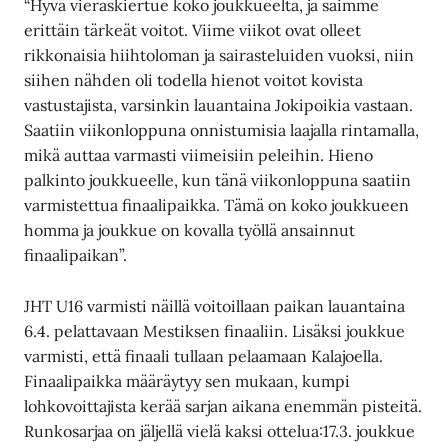
“Hyvä vieraskiertue koko joukkueelta, ja saimme
erittäin tärkeät voitot. Viime viikot ovat olleet
rikkonaisia hiihtoloman ja sairasteluiden vuoksi, niin
siihen nähden oli todella hienot voitot kovista
vastustajista, varsinkin lauantaina Jokipoikia vastaan.
Saatiin viikonloppuna onnistumisia laajalla rintamalla,
mikä auttaa varmasti viimeisiin peleihin. Hieno
palkinto joukkueelle, kun tänä viikonloppuna saatiin
varmistettua finaalipaikka. Tämä on koko joukkueen
homma ja joukkue on kovalla työllä ansainnut
finaalipaikan”.
JHT U16 varmisti näillä voitoillaan paikan lauantaina
6.4. pelattavaan Mestiksen finaaliin. Lisäksi joukkue
varmisti, että finaali tullaan pelaamaan Kalajoella.
Finaalipaikka määräytyy sen mukaan, kumpi
lohkovoittajista kerää sarjan aikana enemmän pisteitä.
Runkosarjaa on jäljellä vielä kaksi ottelua:17.3. joukkue