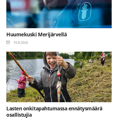
Huumekuski Merijärvellä
10.8.2026
Lasten onkitapahtumassa ennätysmäärä
osallistujia