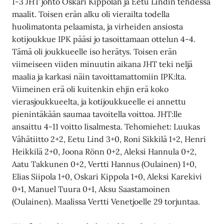
1-3 JHT johto Oskari Kippolan ja Eetu Lindin tehdessä
maalit. Toisen erän alku oli vierailta todella
huolimatonta pelaamista, ja virheiden ansiosta
kotijoukkue IPK pääsi jo tasoittamaan ottelun 4-4.
Tämä oli joukkueelle iso herätys. Toisen erän
viimeiseen viiden minuutin aikana JHT teki neljä
maalia ja karkasi näin tavoittamattomiin IPK:lta.
Viimeinen erä oli kuitenkin ehjin erä koko
vierasjoukkueelta, ja kotijoukkueelle ei annettu
pienintäkään saumaa tavoitella voittoa. JHT:lle
ansaittu 4-11 voitto Iisalmesta. Tehomiehet: Luukas
Vähätiitto 2+2, Eetu Lind 3+0, Roni Sikkilä 1+2, Henri
Heikkilä 2+0, Joona Rönn 0+2, Aleksi Hannula 0+2,
Aatu Takkunen 0+2, Vertti Hannus (Oulainen) 1+0,
Elias Siipola 1+0, Oskari Kippola 1+0, Aleksi Karekivi
0+1, Manuel Tuura 0+1, Aksu Saastamoinen
(Oulainen). Maalissa Vertti Venetjoelle 29 torjuntaa.