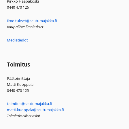
Pirkko Haapakoski
0440 470 126
ilmoitukset@seutumajakka.fi
Kaupalliset ilmoitukset
Mediatiedot
Toimitus
Päätoimittaja
Matti Kuoppala
0440 470 125
toimitus@seutumajakka.fi
matti.kuoppala@seutumajakka.fi
Toimitukselliset asiat