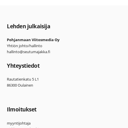
Lehden julkaisija
Pohjanmaan Viitosmedia Oy
Yhtiön johto/hallinto
hallinto@seutumajakka.fi
Yhteystiedot
Rautatienkatu 5 L1
86300 Oulainen
Ilmoitukset
myyntijohtaja