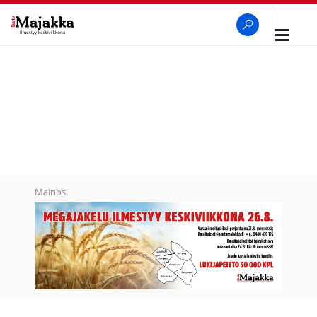
Avaa
navigaa
SeutuMajakka
Haku
Mainos