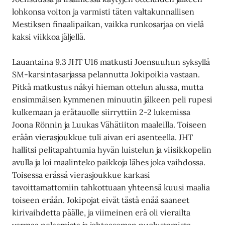
lohkonsa voiton ja varmisti täten valtakunnallisen
Mestiksen finaalipaikan, vaikka runkosarjaa on vielä
kaksi viikkoa jäljellä.
Lauantaina 9.3 JHT U16 matkusti Joensuuhun syksyllä
SM-karsintasarjassa pelannutta Jokipoikia vastaan.
Pitkä matkustus näkyi hieman ottelun alussa, mutta
ensimmäisen kymmenen minuutin jälkeen peli rupesi
kulkemaan ja erätauolle siirryttiin 2-2 lukemissa
Joona Rönnin ja Luukas Vähätiiton maaleilla. Toiseen
erään vierasjoukkue tuli aivan eri asenteella. JHT
hallitsi pelitapahtumia hyvän luistelun ja viisikkopelin
avulla ja loi maalinteko paikkoja lähes joka vaihdossa.
Toisessa erässä vierasjoukkue karkasi
tavoittamattomiin tahkottuaan yhteensä kuusi maalia
toiseen erään. Jokipojat eivät tästä enää saaneet
kirivaihdetta päälle, ja viimeinen erä oli vierailta