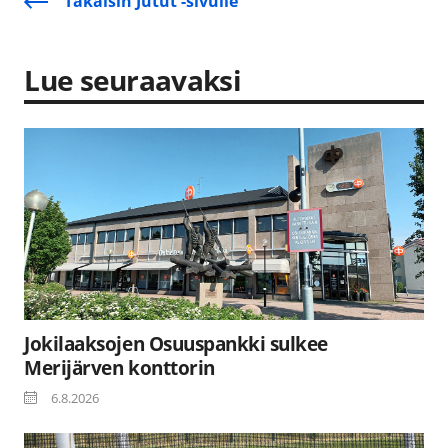
Takaisin Jutut -sivulle
Lue seuraavaksi
Jokilaaksojen Osuuspankki sulkee
Merijärven konttorin
6.8.2026