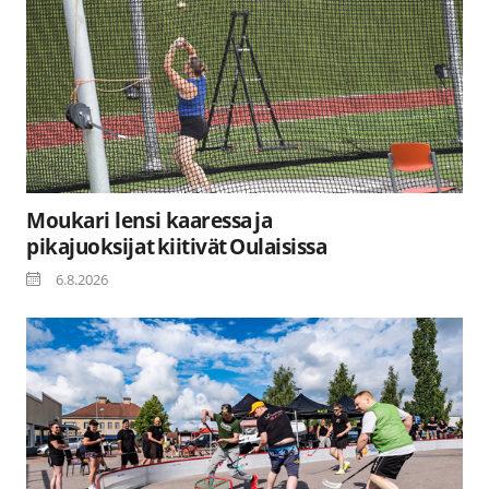
Moukari lensi kaaressa ja
pikajuoksijat kiitivät Oulaisissa
6.8.2026