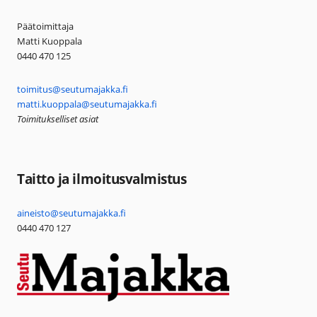
Päätoimittaja
Matti Kuoppala
0440 470 125
toimitus@seutumajakka.fi
matti.kuoppala@seutumajakka.fi
Toimitukselliset asiat
Taitto ja ilmoitusvalmistus
aineisto@seutumajakka.fi
0440 470 127