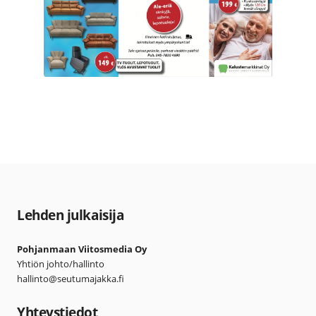
Lehden julkaisija
Pohjanmaan Viitosmedia Oy
Yhtiön johto/hallinto
hallinto@seutumajakka.fi
Yhteystiedot