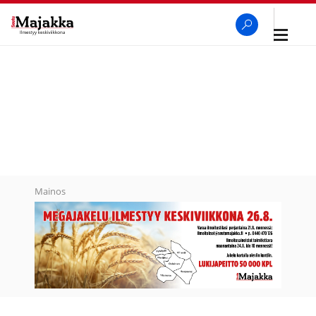
Avaa
navigaa
SeutuMajakka
Haku
Mainos