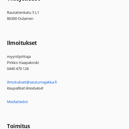
Rautatienkatu 5 L1
86300 Oulainen
Ilmoitukset
myyntijohtaja
Pirkko Haapakoski
0440 470 126
ilmoitukset@seutumajakka.fi
Kaupalliset ilmoitukset
Mediatiedot
Toimitus