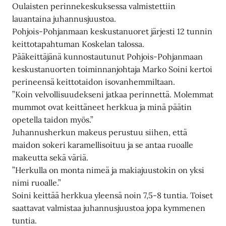
Oulaisten perinnekeskuksessa valmistettiin
lauantaina juhannusjuustoa.
Pohjois-Pohjanmaan keskustanuoret järjesti 12 tunnin
keittotapahtuman Koskelan talossa.
Pääkeittäjänä kunnostautunut Pohjois-Pohjanmaan
keskustanuorten toiminnanjohtaja Marko Soini kertoi
perineensä keittotaidon isovanhemmiltaan.
”Koin velvollisuudekseni jatkaa perinnettä. Molemmat
mummot ovat keittäneet herkkua ja minä päätin
opetella taidon myös.”
Juhannusherkun makeus perustuu siihen, että
maidon sokeri karamellisoituu ja se antaa ruoalle
makeutta sekä väriä.
”Herkulla on monta nimeä ja makiajuustokin on yksi
nimi ruoalle.”
Soini keittää herkkua yleensä noin 7,5-8 tuntia. Toiset
saattavat valmistaa juhannusjuustoa jopa kymmenen
tuntia.