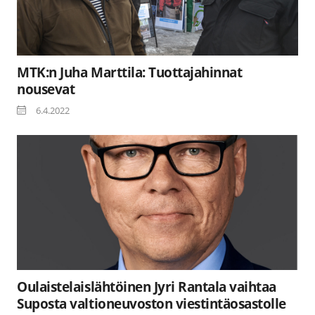
MTK:n Juha Marttila: Tuottajahinnat
nousevat
6.4.2022
Oulaistelaislähtöinen Jyri Rantala vaihtaa
Suposta valtioneuvoston viestintäosastolle