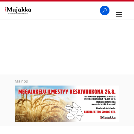
Avaa
navigaa
SeutuMajakka
Haku
Mainos