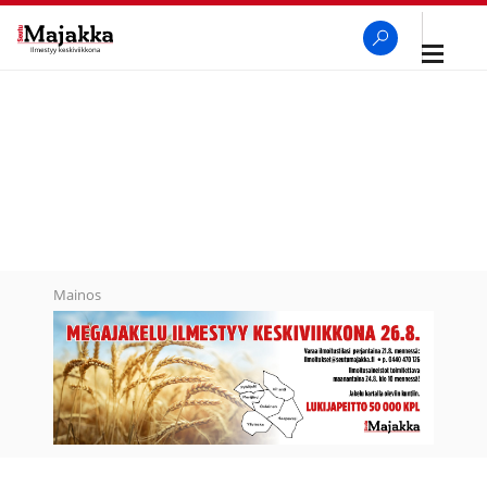
Avaa
navigaa
SeutuMajakka
Haku
Mainos