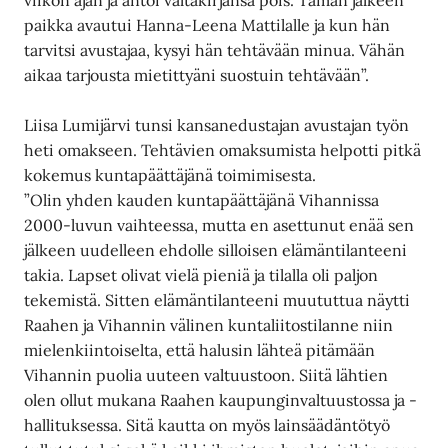
paikka avautui Hanna-Leena Mattilalle ja kun hän
tarvitsi avustajaa, kysyi hän tehtävään minua. Vähän
aikaa tarjousta mietittyäni suostuin tehtävään”.
Liisa Lumijärvi tunsi kansanedustajan avustajan työn
heti omakseen. Tehtävien omaksumista helpotti pitkä
kokemus kuntapäättäjänä toimimisesta.
”Olin yhden kauden kuntapäättäjänä Vihannissa
2000-luvun vaihteessa, mutta en asettunut enää sen
jälkeen uudelleen ehdolle silloisen elämäntilanteeni
takia. Lapset olivat vielä pieniä ja tilalla oli paljon
tekemistä. Sitten elämäntilanteeni muututtua näytti
Raahen ja Vihannin välinen kuntaliitostilanne niin
mielenkiintoiselta, että halusin lähteä pitämään
Vihannin puolia uuteen valtuustoon. Siitä lähtien
olen ollut mukana Raahen kaupunginvaltuustossa ja -
hallituksessa. Sitä kautta on myös lainsäädäntötyö