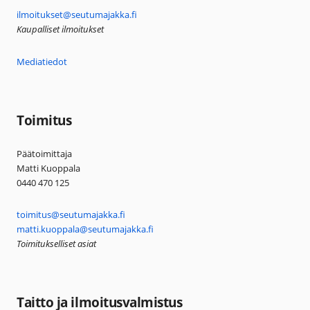
ilmoitukset@seutumajakka.fi
Kaupalliset ilmoitukset
Mediatiedot
Toimitus
Päätoimittaja
Matti Kuoppala
0440 470 125
toimitus@seutumajakka.fi
matti.kuoppala@seutumajakka.fi
Toimitukselliset asiat
Taitto ja ilmoitusvalmistus