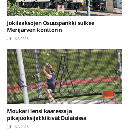
Jokilaaksojen Osuuspankki sulkee
Merijärven konttorin
6.8.2026
Moukari lensi kaaressa ja
pikajuoksijat kiitivät Oulaisissa
6.8.2026