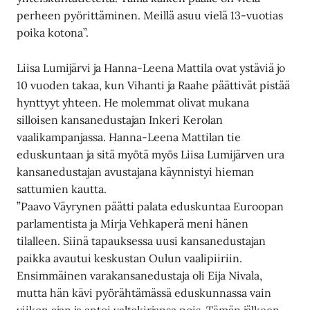
perheen pyörittäminen. Meillä asuu vielä 13-vuotias
poika kotona”.
Liisa Lumijärvi ja Hanna-Leena Mattila ovat ystäviä jo
10 vuoden takaa, kun Vihanti ja Raahe päättivät pistää
hynttyyt yhteen. He molemmat olivat mukana
silloisen kansanedustajan Inkeri Kerolan
vaalikampanjassa. Hanna-Leena Mattilan tie
eduskuntaan ja sitä myötä myös Liisa Lumijärven ura
kansanedustajan avustajana käynnistyi hieman
sattumien kautta.
”Paavo Väyrynen päätti palata eduskuntaa Euroopan
parlamentista ja Mirja Vehkaperä meni hänen
tilalleen. Siinä tapauksessa uusi kansanedustajan
paikka avautui keskustan Oulun vaalipiiriin.
Ensimmäinen varakansanedustaja oli Eija Nivala,
mutta hän kävi pyörähtämässä eduskunnassa vain
viikon ajan ja antoi valtakirjansa pois. Tämän jälkeen