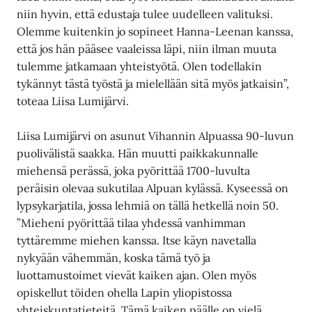
niin hyvin, että edustaja tulee uudelleen valituksi.
Olemme kuitenkin jo sopineet Hanna-Leenan kanssa,
että jos hän pääsee vaaleissa läpi, niin ilman muuta
tulemme jatkamaan yhteistyötä. Olen todellakin
tykännyt tästä työstä ja mielellään sitä myös jatkaisin”,
toteaa Liisa Lumijärvi.
Liisa Lumijärvi on asunut Vihannin Alpuassa 90-luvun
puolivälistä saakka. Hän muutti paikkakunnalle
miehensä perässä, joka pyörittää 1700-luvulta
peräisin olevaa sukutilaa Alpuan kylässä. Kyseessä on
lypsykarjatila, jossa lehmiä on tällä hetkellä noin 50.
”Mieheni pyörittää tilaa yhdessä vanhimman
tyttäremme miehen kanssa. Itse käyn navetalla
nykyään vähemmän, koska tämä työ ja
luottamustoimet vievät kaiken ajan. Olen myös
opiskellut töiden ohella Lapin yliopistossa
yhteiskuntatieteitä. Tämä kaiken päälle on vielä