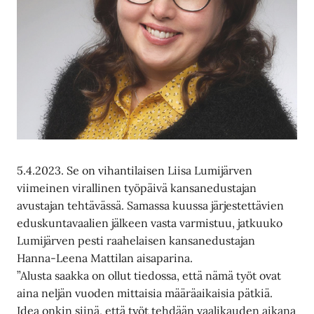
5.4.2023. Se on vihantilaisen Liisa Lumijärven
viimeinen virallinen työpäivä kansanedustajan
avustajan tehtävässä. Samassa kuussa järjestettävien
eduskuntavaalien jälkeen vasta varmistuu, jatkuuko
Lumijärven pesti raahelaisen kansanedustajan
Hanna-Leena Mattilan aisaparina.
”Alusta saakka on ollut tiedossa, että nämä työt ovat
aina neljän vuoden mittaisia määräaikaisia pätkiä.
Idea onkin siinä, että työt tehdään vaalikauden aikana