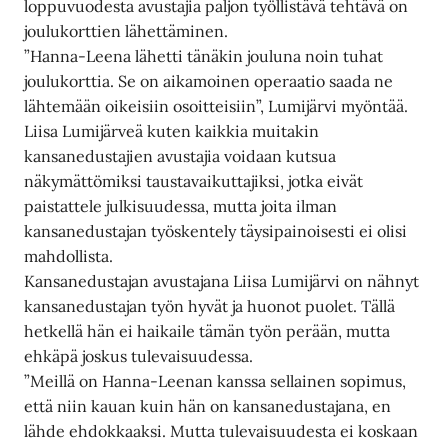
loppuvuodesta avustajia paljon työllistävä tehtävä on
joulukorttien lähettäminen.
”Hanna-Leena lähetti tänäkin jouluna noin tuhat
joulukorttia. Se on aikamoinen operaatio saada ne
lähtemään oikeisiin osoitteisiin”, Lumijärvi myöntää.
Liisa Lumijärveä kuten kaikkia muitakin
kansanedustajien avustajia voidaan kutsua
näkymättömiksi taustavaikuttajiksi, jotka eivät
paistattele julkisuudessa, mutta joita ilman
kansanedustajan työskentely täysipainoisesti ei olisi
mahdollista.
Kansanedustajan avustajana Liisa Lumijärvi on nähnyt
kansanedustajan työn hyvät ja huonot puolet. Tällä
hetkellä hän ei haikaile tämän työn perään, mutta
ehkäpä joskus tulevaisuudessa.
”Meillä on Hanna-Leenan kanssa sellainen sopimus,
että niin kauan kuin hän on kansanedustajana, en
lähde ehdokkaaksi. Mutta tulevaisuudesta ei koskaan