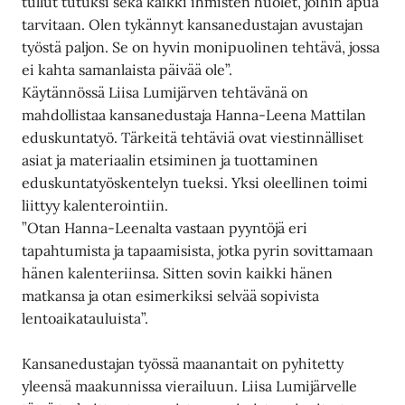
tullut tutuksi sekä kaikki ihmisten huolet, joihin apua
tarvitaan. Olen tykännyt kansanedustajan avustajan
työstä paljon. Se on hyvin monipuolinen tehtävä, jossa
ei kahta samanlaista päivää ole”.
Käytännössä Liisa Lumijärven tehtävänä on
mahdollistaa kansanedustaja Hanna-Leena Mattilan
eduskuntatyö. Tärkeitä tehtäviä ovat viestinnälliset
asiat ja materiaalin etsiminen ja tuottaminen
eduskuntatyöskentelyn tueksi. Yksi oleellinen toimi
liittyy kalenterointiin.
”Otan Hanna-Leenalta vastaan pyyntöjä eri
tapahtumista ja tapaamisista, jotka pyrin sovittamaan
hänen kalenteriinsa. Sitten sovin kaikki hänen
matkansa ja otan esimerkiksi selvää sopivista
lentoaikatauluista”.
Kansanedustajan työssä maanantait on pyhitetty
yleensä maakunnissa vierailuun. Liisa Lumijärvelle