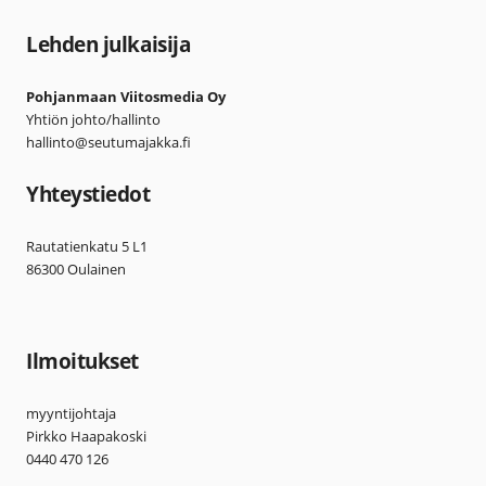
Lehden julkaisija
Pohjanmaan Viitosmedia Oy
Yhtiön johto/hallinto
hallinto@seutumajakka.fi
Yhteystiedot
Rautatienkatu 5 L1
86300 Oulainen
Ilmoitukset
myyntijohtaja
Pirkko Haapakoski
0440 470 126