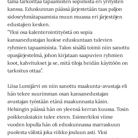
tämä tarkoittaa tapaamisten sopimista eri yritysten
kanssa. Eduskunnan päässä järjestetään taas paljon
sidosryhmätapaamisia muun muassa eri järjestöjen
edustajien kesken.
”Yksi osa kalenterointityöstä on sopia
kansanedustajan luokse eduskuntaan tulevien
ryhmien tapaamisista. Talon sisällä toimii niin sanottu
opasjärjestelmä, johon kirjataan saapuvien ryhmien
koot, kahvitukset ja se, mitä tiloja heidän käyttöön on
tarkoitus ottaa”.
Liisa Lumijärvi on niin sanottu maakunta-avustaja eli
hän tekee suurimman osan kansanedustajan
avustajan työstään etänä maakunnasta käsin.
Helsingin päässä hän on yleensä kerran kuussa. Tosin
poikkeuksiakin tulee eteen. Esimerkiksi viime
vuoden lopulla hän oli eduskunnassa marraskuun
puolesta välistä joka viikko jouluun asti. Yksi