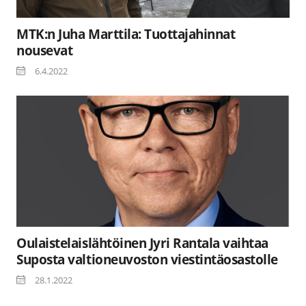
MTK:n Juha Marttila: Tuottajahinnat
nousevat
6.4.2022
Oulaistelaislähtöinen Jyri Rantala vaihtaa
Suposta valtioneuvoston viestintäosastolle
28.1.2022