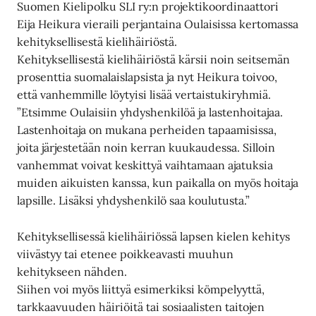
Suomen Kielipolku SLI ry:n projektikoordinaattori
Eija Heikura vieraili perjantaina Oulaisissa kertomassa
kehityksellisestä kielihäiriöstä.
Kehityksellisestä kielihäiriöstä kärsii noin seitsemän
prosenttia suomalaislapsista ja nyt Heikura toivoo,
että vanhemmille löytyisi lisää vertaistukiryhmiä.
”Etsimme Oulaisiin yhdyshenkilöä ja lastenhoitajaa.
Lastenhoitaja on mukana perheiden tapaamisissa,
joita järjestetään noin kerran kuukaudessa. Silloin
vanhemmat voivat keskittyä vaihtamaan ajatuksia
muiden aikuisten kanssa, kun paikalla on myös hoitaja
lapsille. Lisäksi yhdyshenkilö saa koulutusta.”
Kehityksellisessä kielihäiriössä lapsen kielen kehitys
viivästyy tai etenee poikkeavasti muuhun
kehitykseen nähden.
Siihen voi myös liittyä esimerkiksi kömpelyyttä,
tarkkaavuuden häiriöitä tai sosiaalisten taitojen