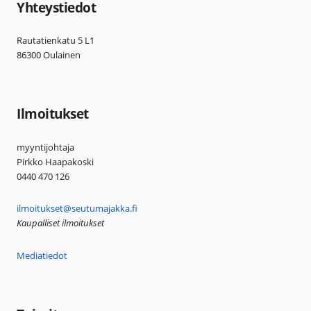
Yhteystiedot
Rautatienkatu 5 L1
86300 Oulainen
Ilmoitukset
myyntijohtaja
Pirkko Haapakoski
0440 470 126
ilmoitukset@seutumajakka.fi
Kaupalliset ilmoitukset
Mediatiedot