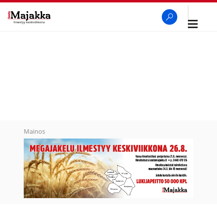
Avaa
navigaa
SeutuMajakka
Haku
Mainos