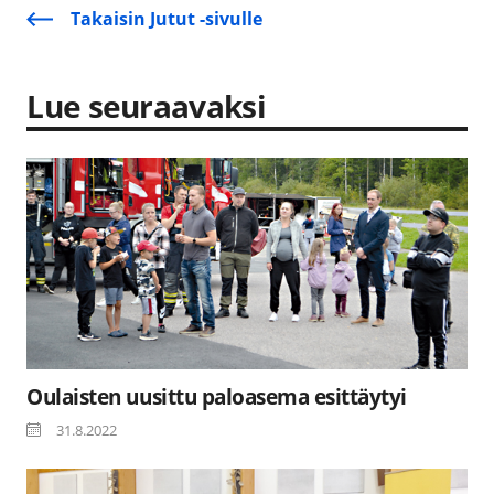
Takaisin Jutut -sivulle
Lue seuraavaksi
Oulaisten uusittu paloasema esittäytyi
31.8.2022