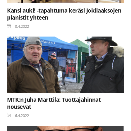
Kansi auki! -tapahtuma keräsi Jokilaaksojen
pianistit yhteen
8.4.2022
MTK:n Juha Marttila: Tuottajahinnat
nousevat
6.4.2022