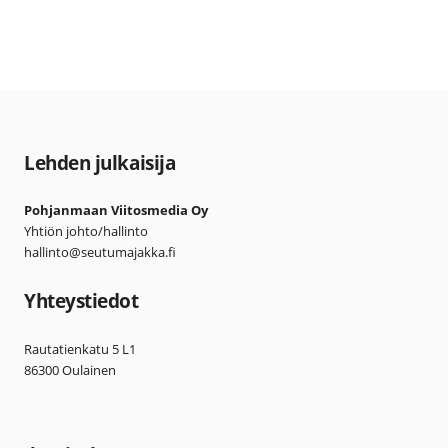
Lehden julkaisija
Pohjanmaan Viitosmedia Oy
Yhtiön johto/hallinto
hallinto@seutumajakka.fi
Yhteystiedot
Rautatienkatu 5 L1
86300 Oulainen