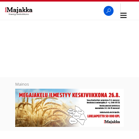
Avaa
navigaa
SeutuMajakka
Haku
Mainos