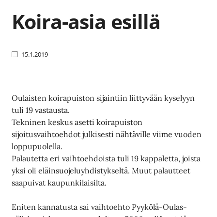
Koira-asia esillä
15.1.2019
Oulaisten koirapuiston sijaintiin liittyvään kyselyyn
tuli 19 vastausta.
Tekninen keskus asetti koirapuiston
sijoitusvaihtoehdot julkisesti nähtäville viime vuoden
loppupuolella.
Palautetta eri vaihtoehdoista tuli 19 kappaletta, joista
yksi oli eläinsuojeluyhdistykseltä. Muut palautteet
saapuivat kaupunkilaisilta.
Eniten kannatusta sai vaihtoehto Pyykölä-Oulas-