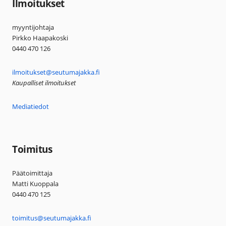
Ilmoitukset
myyntijohtaja
Pirkko Haapakoski
0440 470 126
ilmoitukset@seutumajakka.fi
Kaupalliset ilmoitukset
Mediatiedot
Toimitus
Päätoimittaja
Matti Kuoppala
0440 470 125
toimitus@seutumajakka.fi