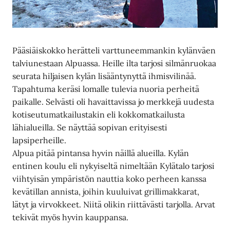
Pääsiäiskokko herätteli varttuneemmankin kylänväen
talviunestaan Alpuassa. Heille ilta tarjosi silmänruokaa
seurata hiljaisen kylän lisääntynyttä ihmisvilinää.
Tapahtuma keräsi lomalle tulevia nuoria perheitä
paikalle. Selvästi oli havaittavissa jo merkkejä uudesta
kotiseutumatkailustakin eli kokkomatkailusta
lähialueilla. Se näyttää sopivan erityisesti
lapsiperheille.
Alpua pitää pintansa hyvin näillä alueilla. Kylän
entinen koulu eli nykyiseltä nimeltään Kylätalo tarjosi
viihtyisän ympäristön nauttia koko perheen kanssa
kevätillan annista, joihin kuuluivat grillimakkarat,
lätyt ja virvokkeet. Niitä olikin riittävästi tarjolla. Arvat
tekivät myös hyvin kauppansa.