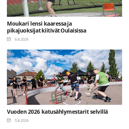
Moukari lensi kaaressa ja
pikajuoksijat kiitivät Oulaisissa
6.8.2026
Vuoden 2026 katusählymestarit selvillä
5.8.2026