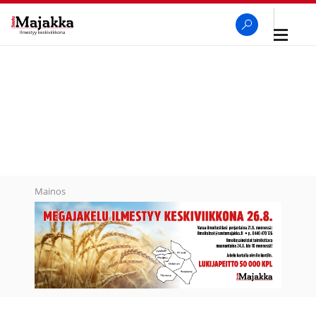
Avaa
navigaa
SeutuMajakka
Haku
Mainos