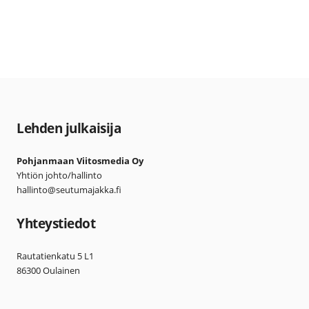
Lehden julkaisija
Pohjanmaan Viitosmedia Oy
Yhtiön johto/hallinto
hallinto@seutumajakka.fi
Yhteystiedot
Rautatienkatu 5 L1
86300 Oulainen