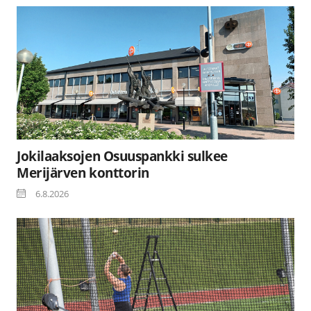
Jokilaaksojen Osuuspankki sulkee
Merijärven konttorin
6.8.2026