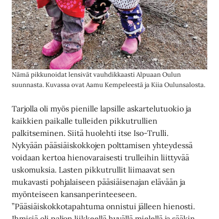
Nämä pikkunoidat lensivät vauhdikkaasti Alpuaan Oulun
suunnasta. Kuvassa ovat Aamu Kempeleestä ja Kiia Oulunsalosta.
Tarjolla oli myös pienille lapsille askartelutuokio ja
kaikkien paikalle tulleiden pikkutrullien
palkitseminen. Siitä huolehti itse Iso-Trulli.
Nykyään pääsiäiskokkojen polttamisen yhteydessä
voidaan kertoa hienovaraisesti trulleihin liittyvää
uskomuksia. Lasten pikkutrullit liimaavat sen
mukavasti pohjalaiseen pääsiäisenajan elävään ja
myönteiseen kansanperinteeseen.
”Pääsiäiskokkotapahtuma onnistui jälleen hienosti.
Ihmisiä oli paljon liikkeellä hyvällä mielellä ja sääkin