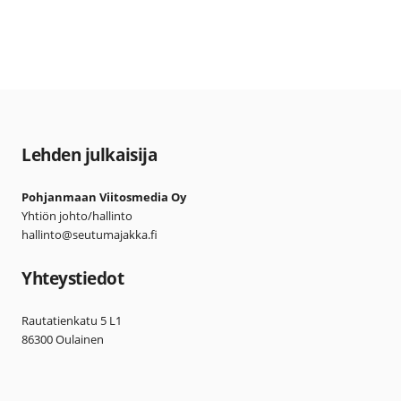
Lehden julkaisija
Pohjanmaan Viitosmedia Oy
Yhtiön johto/hallinto
hallinto@seutumajakka.fi
Yhteystiedot
Rautatienkatu 5 L1
86300 Oulainen