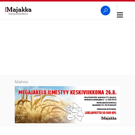
Avaa
navigaa
SeutuMajakka
Haku
Mainos