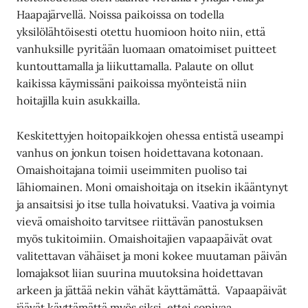
Haapajärvellä. Noissa paikoissa on todella
yksilölähtöisesti otettu huomioon hoito niin, että
vanhuksille pyritään luomaan omatoimiset puitteet
kuntouttamalla ja liikuttamalla. Palaute on ollut
kaikissa käymissäni paikoissa myönteistä niin
hoitajilla kuin asukkailla.
Keskitettyjen hoitopaikkojen ohessa entistä useampi
vanhus on jonkun toisen hoidettavana kotonaan.
Omaishoitajana toimii useimmiten puoliso tai
lähiomainen. Moni omaishoitaja on itsekin ikääntynyt
ja ansaitsisi jo itse tulla hoivatuksi. Vaativa ja voimia
vievä omaishoito tarvitsee riittävän panostuksen
myös tukitoimiin. Omaishoitajien vapaapäivät ovat
valitettavan vähäiset ja moni kokee muutaman päivän
lomajaksot liian suurina muutoksina hoidettavan
arkeen ja jättää nekin vähät käyttämättä. Vapaapäivät
jäävät käyttämättä myös siksi, ettei sopivaa