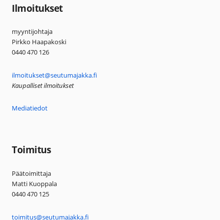
Ilmoitukset
myyntijohtaja
Pirkko Haapakoski
0440 470 126
ilmoitukset@seutumajakka.fi
Kaupalliset ilmoitukset
Mediatiedot
Toimitus
Päätoimittaja
Matti Kuoppala
0440 470 125
toimitus@seutumajakka.fi