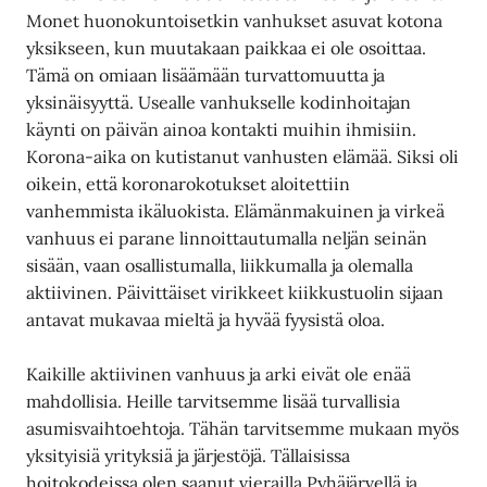
Monet huonokuntoisetkin vanhukset asuvat kotona
yksikseen, kun muutakaan paikkaa ei ole osoittaa.
Tämä on omiaan lisäämään turvattomuutta ja
yksinäisyyttä. Usealle vanhukselle kodinhoitajan
käynti on päivän ainoa kontakti muihin ihmisiin.
Korona-aika on kutistanut vanhusten elämää. Siksi oli
oikein, että koronarokotukset aloitettiin
vanhemmista ikäluokista. Elämänmakuinen ja virkeä
vanhuus ei parane linnoittautumalla neljän seinän
sisään, vaan osallistumalla, liikkumalla ja olemalla
aktiivinen. Päivittäiset virikkeet kiikkustuolin sijaan
antavat mukavaa mieltä ja hyvää fyysistä oloa.
Kaikille aktiivinen vanhuus ja arki eivät ole enää
mahdollisia. Heille tarvitsemme lisää turvallisia
asumisvaihtoehtoja. Tähän tarvitsemme mukaan myös
yksityisiä yrityksiä ja järjestöjä. Tällaisissa
hoitokodeissa olen saanut vierailla Pyhäjärvellä ja