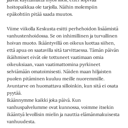
hoitopaikkaa ole tarjolla. Näihin molempiin
epäkohtiin pitää saada muutos.
Viime viikolla Keskusta esitti perhehoidon lisäämistä
vanhustenhoidossa. Se on inhimillinen ja turvallinen
hoivan muoto. Ikääntyvillä on oikeus luottaa siihen,
että apua on saatavilla sitä tarvittaessa. Tämän päivän
ikäihmiset eivät ole tottuneet vaatimaan omia
oikeuksiaan, vaan vaatimattomina pyrkineet
selviämään omatoimisesti. Näiden maan hiljaisten
puolen pitäminen kuuluu meille nuoremmille.
Avuntarve on huomattava silloinkin, kun sitä ei osata
pyytää.
Ikäännymme kaikki joka päivä. Kun
vanhuspalvelumme ovat kunnossa, voimme itsekin
ikääntyä levollisin mielin ja nauttia elämänmakuisesta
vanhuudesta.