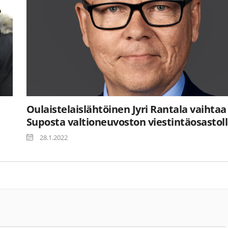
Oulaistelaislähtöinen Jyri Rantala vaihtaa
Suposta valtioneuvoston viestintäosastol
28.1.2022