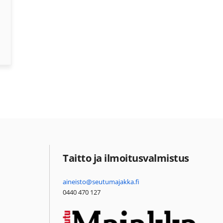
Taitto ja ilmoitusvalmistus
aineisto@seutumajakka.fi
0440 470 127