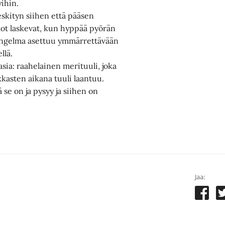
yihin.
eskityn siihen että pääsen
ot laskevat, kun hyppää pyörän
t ongelma asettuu ymmärrettävään
llä.
 asia: raahelainen merituuli, joka
kasten aikana tuuli laantuu.
ä se on ja pysyy ja siihen on
Jaa: