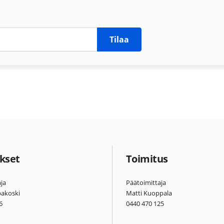
Tilaa
kset
Toimitus
ja
Päätoimittaja
pakoski
Matti Kuoppala
6
0440 470 125