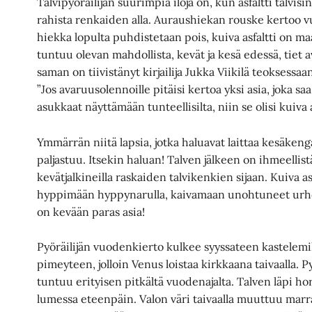
Talvipyöräilijän suurimpia iloja on, kun asfaltti talvi
rahista renkaiden alla. Auraushiekan rouske kertoo 
hiekka lopulta puhdistetaan pois, kuiva asfaltti on m
tuntuu olevan mahdollista, kevät ja kesä edessä, tie
saman on tiivistänyt kirjailija Jukka Viikilä teoksessa
”Jos avaruusolennoille pitäisi kertoa yksi asia, joka s
asukkaat näyttämään tunteellisilta, niin se olisi kuiva a
Ymmärrän niitä lapsia, jotka haluavat laittaa kesäkeng
paljastuu. Itsekin haluan! Talven jälkeen on ihmeellist
kevätjalkineilla raskaiden talvikenkien sijaan. Kuiva as
hyppimään hyppynarulla, kaivamaan unohtuneet urheilu
on kevään paras asia!
Pyöräilijän vuodenkierto kulkee syyssateen kastelemi
pimeyteen, jolloin Venus loistaa kirkkaana taivaalla. P
tuntuu erityisen pitkältä vuodenajalta. Talven läpi hor
lumessa eteenpäin. Valon väri taivaalla muuttuu mar