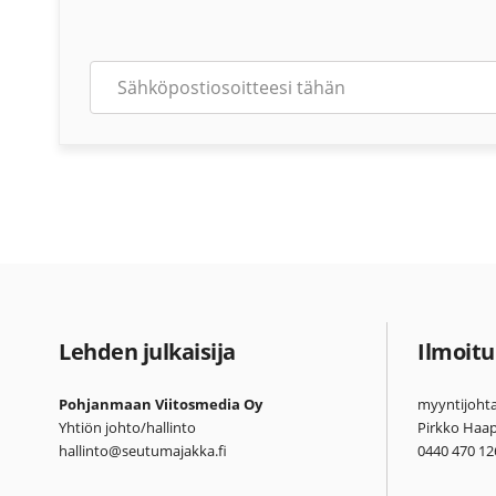
Lehden julkaisija
Ilmoitu
Pohjanmaan Viitosmedia Oy
myyntijohta
Yhtiön johto/hallinto
Pirkko Haa
hallinto@seutumajakka.fi
0440 470 12