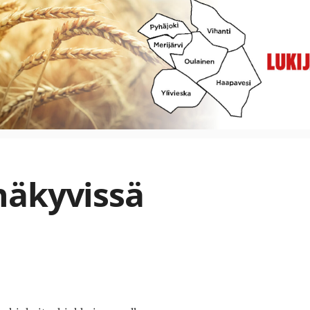
näkyvissä