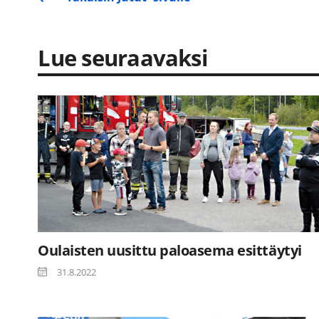
Lue seuraavaksi
Oulaisten uusittu paloasema esittäytyi
31.8.2022