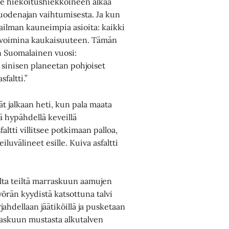
sine hiekoitushiekkoineen alkaa
vuodenajan vaihtumisesta. Ja kun
aailman kauneimpia asioita: kaikki
t avoimina kaukaisuuteen. Tämän
an Suomalainen vuosi:
aa sinisen planeetan pohjoiset
sfaltti.”
ät jalkaan heti, kun pala maata
ä hypähdellä keveillä
faltti villitsee potkimaan palloa,
välineet esille. Kuiva asfaltti
lta teiltä marraskuun aamujen
yörän kyydistä katsottuna talvi
jahdellaan jäätiköillä ja pusketaan
raskuun mustasta alkutalven