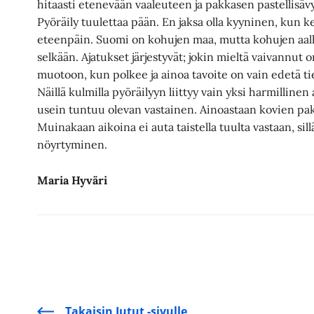
hitaasti etenevään vaaleuteen ja pakkasen pastellisäv
Pyöräily tuulettaa pään. En jaksa olla kyyninen, kun k
eteenpäin. Suomi on kohujen maa, mutta kohujen aall
selkään. Ajatukset järjestyvät; jokin mieltä vaivannu
muotoon, kun polkee ja ainoa tavoite on vain edetä tie
Näillä kulmilla pyöräilyyn liittyy vain yksi harmillinen
usein tuntuu olevan vastainen. Ainoastaan kovien pak
Muinakaan aikoina ei auta taistella tuulta vastaan, sill
nöyrtyminen.
Maria Hyväri
Takaisin Jutut -sivulle