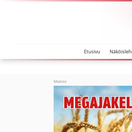
SeutuMajakka
Kolumni: Maata näkyvissä
Etusivu
Näköisleh
Mainos