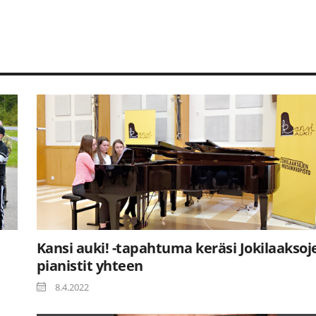
Kansi auki! -tapahtuma keräsi Jokilaaksoj
pianistit yhteen
8.4.2022