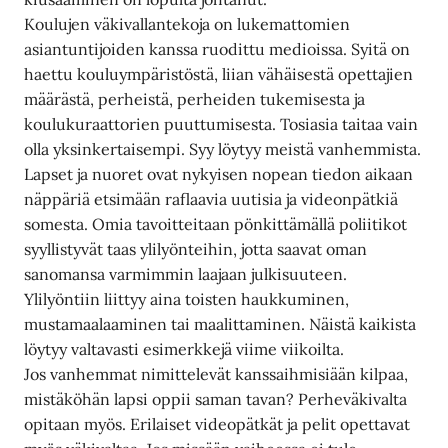
Koulujen väkivallantekoja on lukemattomien
asiantuntijoiden kanssa ruodittu medioissa. Syitä on
haettu kouluympäristöstä, liian vähäisestä opettajien
määrästä, perheistä, perheiden tukemisesta ja
koulukuraattorien puuttumisesta. Tosiasia taitaa vain
olla yksinkertaisempi. Syy löytyy meistä vanhemmista.
Lapset ja nuoret ovat nykyisen nopean tiedon aikaan
näppäriä etsimään raflaavia uutisia ja videonpätkiä
somesta. Omia tavoitteitaan pönkittämällä poliitikot
syyllistyvät taas ylilyönteihin, jotta saavat oman
sanomansa varmimmin laajaan julkisuuteen.
Ylilyöntiin liittyy aina toisten haukkuminen,
mustamaalaaminen tai maalittaminen. Näistä kaikista
löytyy valtavasti esimerkkejä viime viikoilta.
Jos vanhemmat nimittelevät kanssaihmisiään kilpaa,
mistäköhän lapsi oppii saman tavan? Perheväkivalta
opitaan myös. Erilaiset videopätkät ja pelit opettavat