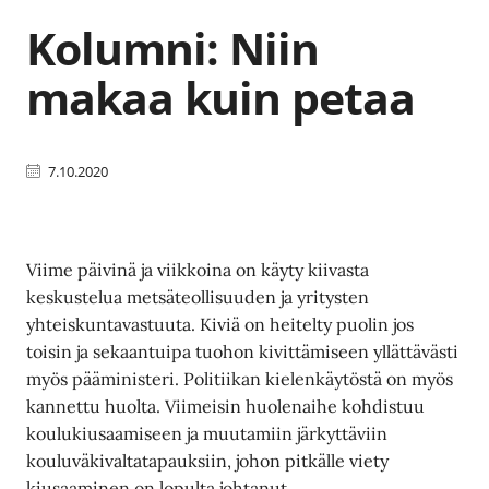
Kolumni: Niin
makaa kuin petaa
7.10.2020
Viime päivinä ja viikkoina on käyty kiivasta
keskustelua metsäteollisuuden ja yritysten
yhteiskuntavastuuta. Kiviä on heitelty puolin jos
toisin ja sekaantuipa tuohon kivittämiseen yllättävästi
myös pääministeri. Politiikan kielenkäytöstä on myös
kannettu huolta. Viimeisin huolenaihe kohdistuu
koulukiusaamiseen ja muutamiin järkyttäviin
kouluväkivaltatapauksiin, johon pitkälle viety
kiusaaminen on lopulta johtanut.