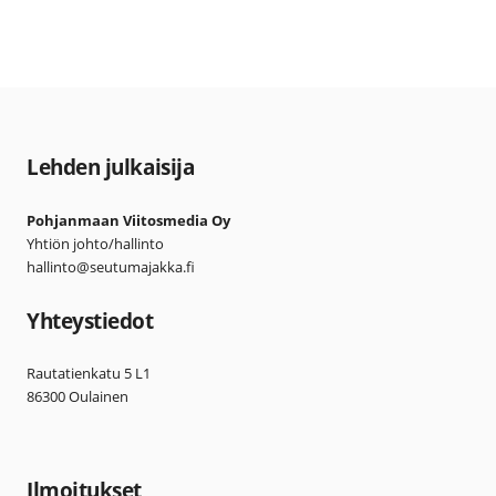
Lehden julkaisija
Pohjanmaan Viitosmedia Oy
Yhtiön johto/hallinto
hallinto@seutumajakka.fi
Yhteystiedot
Rautatienkatu 5 L1
86300 Oulainen
Ilmoitukset