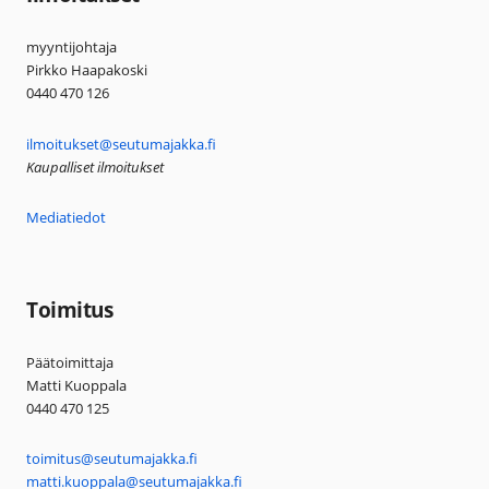
myyntijohtaja
Pirkko Haapakoski
0440 470 126
ilmoitukset@seutumajakka.fi
Kaupalliset ilmoitukset
Mediatiedot
Toimitus
Päätoimittaja
Matti Kuoppala
0440 470 125
toimitus@seutumajakka.fi
matti.kuoppala@seutumajakka.fi