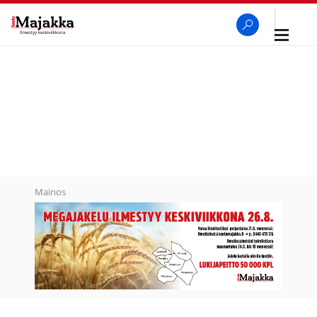
Avaa
navigaa
SeutuMajakka
Haku
Mainos