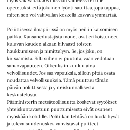
myös väkivaltaa. Jos missään vaiheessa ei tule
opetetuksi, että jokainen lyönti satuttaa, jopa tappaa,
miten sen voi väkivallan keskellä kasvava ymmärtää.
Poliittisessa ilmapiirissä on myös peiliin katsomisen
paikka. Kansanedustajista monet ovat erikoistuneet
kuluvan kauden aikaan kiivaasti toisten
haukkumiseen ja nimittelyyn. Se, jos joku, on
kiusaamista. Silti siihen ei puututa, vaan vedotaan
sananvapauteen. Oikeuksiin kuuluu aina
velvollisuudet. Jos saa vapauksia, silloin pitää osata
noudattaa velvollisuuksia. Tämä puuttuu tämän
päivän poliittisesta ja yhteiskunnallisesta
keskustelusta.
Pääministerin metsäteollisuutta koskevat syytökset
yhteiskuntavastuun puuttumisesta eivät osuneet
myöskään kohdille. Politiikan tehtävä on luoda hyvät
ja tulevaisuudenuskoa vahvistavat puitteet