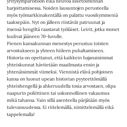
yritysympäristöön eikä neuvoa liiketoiminnan
harjoittamisessa. Noiden lausuntojen perusteella
myös työmarkkinakentällä on palattu vuosikymmeniä
taaksepäin. Nyt on jälleen riistävät patruunat ja
itsensä hengiltä raastavat työläiset. Leirit, jotka monet
luulivat jääneen 70-luvulle.
Pienen kansakunnan menestys perustuu toisten
arvostukseen ja yhteen hiileen puhaltamiseen.
Historia on opettanut, että kaikkein hajanaisimmat
yhteiskunnat hävitetään maailmasta ensin ja
yhtenäisimmät viimeksi. Viennistä elävä pohjoinen
kansa on luonut upean historian pyyteettömällä
yhteishengellä ja ahkeruudella tosia arvostaen, olipa
naapurin poliittinen tai uskonnollinen vakaumus
mikä tahansa. Vain sillä asenteella pärjätään myös
tulevaisuudessa. Ei riitelemällä, nimittelemällä eikä
tappelemalla!