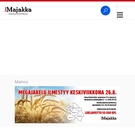
Avaa
navigaa
SeutuMajakka
Haku
Mainos