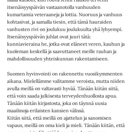
itsenäisyyspäivän vastaanotolla vanhuuden
kumartamia veteraaneja ja lottia. Nuoruus ja vanhuus
kohtasivat, ja samalla tiesin, että tämä hauraiden
vanhusten rivi on joulukuu joulukuulta yhä lyhyempi.
Itsenäisyyspäivän juhlat ovat juuri tätä:
kunniavieraina he, jotka ovat eläneet veren, kauhun ja
kuoleman keskellä ja saavuttaneet meille rauhan ja
mahdollisuuden yhteiskunnan rakentamiseen.
Suomen hyvinvointi on rakennettu vuosikymmenten
aikana. Mielellämme valitamme veroista, mutta niiden
avulla meillä on valtavasti hyvää. Tänään kiitän siitä,
että voin saada julkisesta terveydenhuollosta apua.
Tänään kiitän kirjastosta, joka on täynnä uusia
maailmoja erilaisten kansien välissä.
Kiitän siitä, että meillä on ajattelun ja sanomisen
vapaus, meillä on oma kieli ja mieli. Tänään kiitän, että