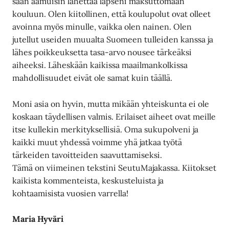
saan aamuisin lähettää lapseni maksuttomaan
kouluun. Olen kiitollinen, että koulupolut ovat olleet
avoinna myös minulle, vaikka olen nainen. Olen
jutellut useiden muualta Suomeen tulleiden kanssa ja
lähes poikkeuksetta tasa-arvo nousee tärkeäksi
aiheeksi. Läheskään kaikissa maailmankolkissa
mahdollisuudet eivät ole samat kuin täällä.
Moni asia on hyvin, mutta mikään yhteiskunta ei ole
koskaan täydellisen valmis. Erilaiset aiheet ovat meille
itse kullekin merkityksellisiä. Oma sukupolveni ja
kaikki muut yhdessä voimme yhä jatkaa työtä
tärkeiden tavoitteiden saavuttamiseksi.
Tämä on viimeinen tekstini SeutuMajakassa. Kiitokset
kaikista kommenteista, keskusteluista ja
kohtaamisista vuosien varrella!
Maria Hyväri