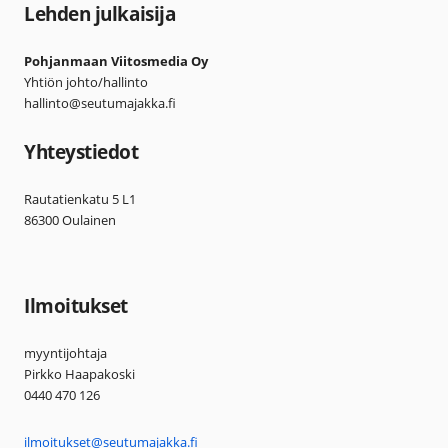
Lehden julkaisija
Pohjanmaan Viitosmedia Oy
Yhtiön johto/hallinto
hallinto@seutumajakka.fi
Yhteystiedot
Rautatienkatu 5 L1
86300 Oulainen
Ilmoitukset
myyntijohtaja
Pirkko Haapakoski
0440 470 126
ilmoitukset@seutumajakka.fi