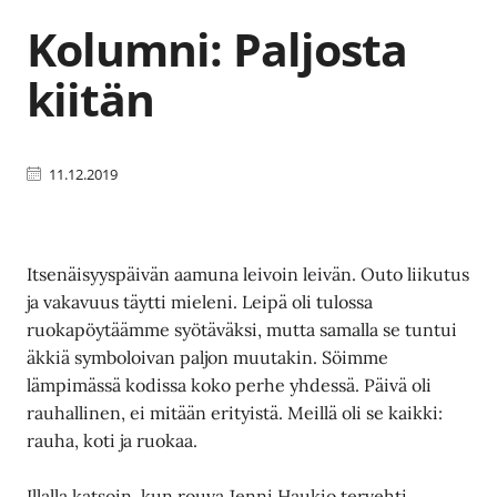
Kolumni: Paljosta
kiitän
11.12.2019
Itsenäisyyspäivän aamuna leivoin leivän. Outo liikutus
ja vakavuus täytti mieleni. Leipä oli tulossa
ruokapöytäämme syötäväksi, mutta samalla se tuntui
äkkiä symboloivan paljon muutakin. Söimme
lämpimässä kodissa koko perhe yhdessä. Päivä oli
rauhallinen, ei mitään erityistä. Meillä oli se kaikki:
rauha, koti ja ruokaa.
Illalla katsoin, kun rouva Jenni Haukio tervehti