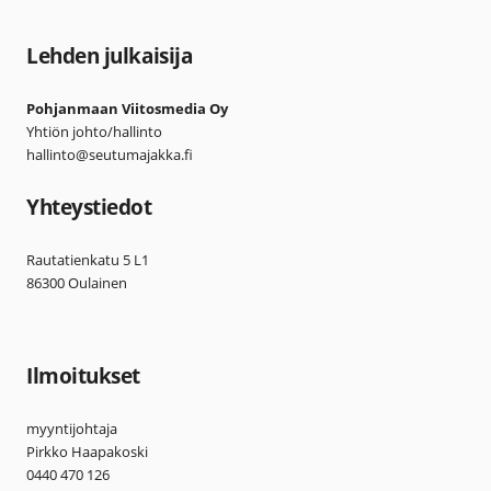
Lehden julkaisija
Pohjanmaan Viitosmedia Oy
Yhtiön johto/hallinto
hallinto@seutumajakka.fi
Yhteystiedot
Rautatienkatu 5 L1
86300 Oulainen
Ilmoitukset
myyntijohtaja
Pirkko Haapakoski
0440 470 126