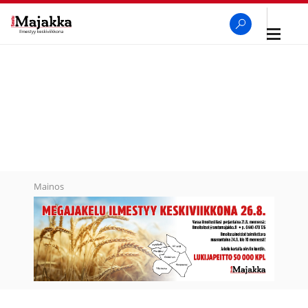
Avaa
navigaa
SeutuMajakka
Haku
Mainos