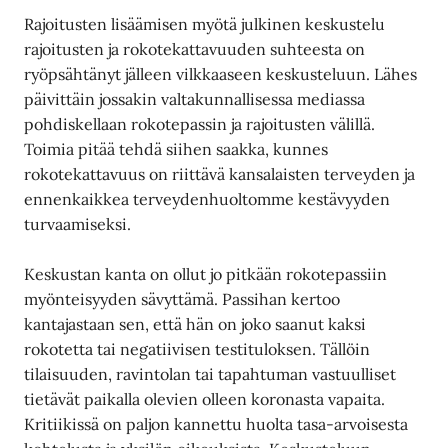
Rajoitusten lisäämisen myötä julkinen keskustelu
rajoitusten ja rokotekattavuuden suhteesta on
ryöpsähtänyt jälleen vilkkaaseen keskusteluun. Lähes
päivittäin jossakin valtakunnallisessa mediassa
pohdiskellaan rokotepassin ja rajoitusten välillä.
Toimia pitää tehdä siihen saakka, kunnes
rokotekattavuus on riittävä kansalaisten terveyden ja
ennenkaikkea terveydenhuoltomme kestävyyden
turvaamiseksi.
Keskustan kanta on ollut jo pitkään rokotepassiin
myönteisyyden sävyttämä. Passihan kertoo
kantajastaan sen, että hän on joko saanut kaksi
rokotetta tai negatiivisen testituloksen. Tällöin
tilaisuuden, ravintolan tai tapahtuman vastuulliset
tietävät paikalla olevien olleen koronasta vapaita.
Kritiikissä on paljon kannettu huolta tasa-arvoisesta