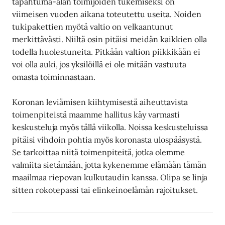
tapahtuma-alan toimijoiden tukemiseksi on
viimeisen vuoden aikana toteutettu useita. Noiden
tukipakettien myötä valtio on velkaantunut
merkittävästi. Niiltä osin pitäisi meidän kaikkien olla
todella huolestuneita. Pitkään valtion piikkikään ei
voi olla auki, jos yksilöillä ei ole mitään vastuuta
omasta toiminnastaan.
Koronan leviämisen kiihtymisestä aiheuttavista
toimenpiteistä maamme hallitus käy varmasti
keskusteluja myös tällä viikolla. Noissa keskusteluissa
pitäisi vihdoin pohtia myös koronasta ulospääsystä.
Se tarkoittaa niitä toimenpiteitä, jotka olemme
valmiita sietämään, jotta kykenemme elämään tämän
maailmaa riepovan kulkutaudin kanssa. Olipa se linja
sitten rokotepassi tai elinkeinoelämän rajoitukset.