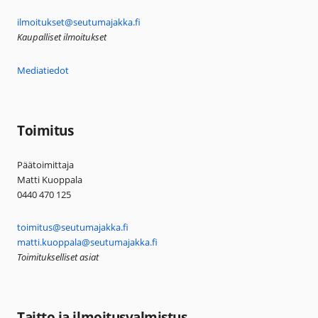
ilmoitukset@seutumajakka.fi
Kaupalliset ilmoitukset
Mediatiedot
Toimitus
Päätoimittaja
Matti Kuoppala
0440 470 125
toimitus@seutumajakka.fi
matti.kuoppala@seutumajakka.fi
Toimitukselliset asiat
Taitto ja ilmoitusvalmistus