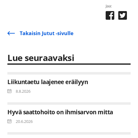
Jaa:
Takaisin Jutut -sivulle
Lue seuraavaksi
Liikuntaetu laajenee eräilyyn
8.8.2026
Hyvä saattohoito on ihmisarvon mitta
20.6.2026