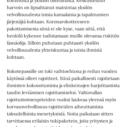
kohtelusta ja yksilön oikeuksista. Keskusteluun
harvoin on lipsahtanut mainintaa yksilön
velvollisuudesta toisia kansalaisia ja tapahtumien
järjestäjiä kohtaan. Koronarokotteeseen
pakottamisesta siinä ei ole kyse, vaan siitä, että
henkilö kykenee todistamaan muille olevansa riskitön
läsnäolija. Silloin puhutaan puhtaasti yksilön
velvollisuudesta yhteiskuntaa ja toisia ihmisiä
kohtaan.
Rokotepassille on toki vaihtoehtona jo reilun vuoden
käytössä olleet rajoitteet. Siinä paikallisesti rajoitetaan
ihmisten kokoontumista ja elinkeinojen harjoittamista
taudin leviämisen rajoittamiseksi. Valtiovallan
rajoitustoimenpiteiden vuoksi laukeaa yleensä myös
korvausvelvollisuus rajoitteiden aiheuttamista
taloudellisista menetyksistä. Noita paikataan sitten
tarvittaessa erilaisin tukipaketein, joita yritysten ja