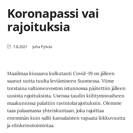
Koronapassi vai
rajoituksia
7.8.2021
Juha Pylväs
Maailmaa kiusaava kulkutauti Covid-19 on jälleen
saanut uutta tuulta leviämiseen Suomessa. Viime
torstaina valtioneuvoston istunnossa päätettiin jälleen
uusista rajoituksista. Useissa taudin kiihtymisvaiheen
maakunnissa palattiin ravintolarajoituksiin. Olemme
taas palaamassa yhteiskuntaan, joka rajoittaa
enemmän kuin sallii kansalaisten vapaata liikkuvuutta
ja elinkeinotoimintaa.