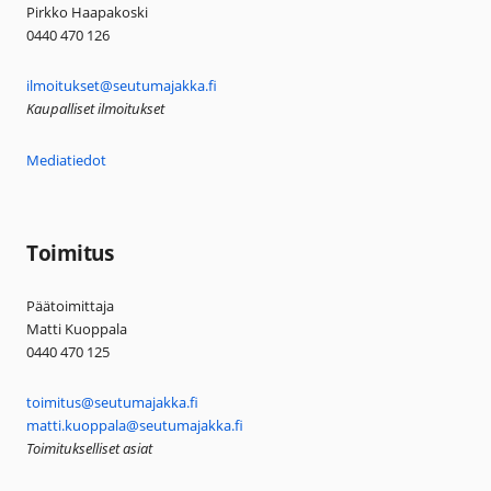
Pirkko Haapakoski
0440 470 126
ilmoitukset@seutumajakka.fi
Kaupalliset ilmoitukset
Mediatiedot
Toimitus
Päätoimittaja
Matti Kuoppala
0440 470 125
toimitus@seutumajakka.fi
matti.kuoppala@seutumajakka.fi
Toimitukselliset asiat