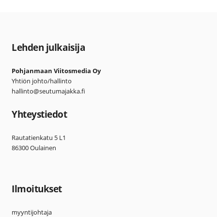
Lehden julkaisija
Pohjanmaan Viitosmedia Oy
Yhtiön johto/hallinto
hallinto@seutumajakka.fi
Yhteystiedot
Rautatienkatu 5 L1
86300 Oulainen
Ilmoitukset
myyntijohtaja