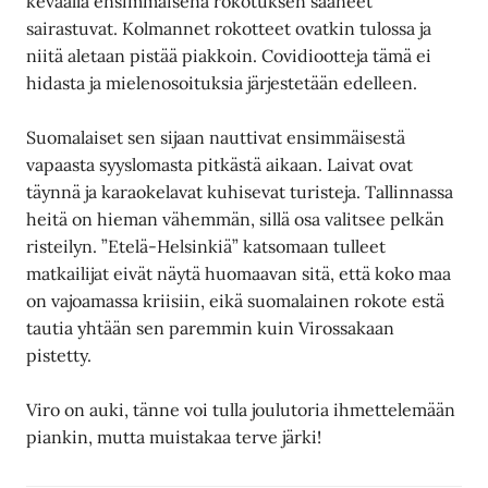
keväällä ensimmäisenä rokotuksen saaneet
sairastuvat. Kolmannet rokotteet ovatkin tulossa ja
niitä aletaan pistää piakkoin. Covidiootteja tämä ei
hidasta ja mielenosoituksia järjestetään edelleen.
Suomalaiset sen sijaan nauttivat ensimmäisestä
vapaasta syyslomasta pitkästä aikaan. Laivat ovat
täynnä ja karaokelavat kuhisevat turisteja. Tallinnassa
heitä on hieman vähemmän, sillä osa valitsee pelkän
risteilyn. ”Etelä-Helsinkiä” katsomaan tulleet
matkailijat eivät näytä huomaavan sitä, että koko maa
on vajoamassa kriisiin, eikä suomalainen rokote estä
tautia yhtään sen paremmin kuin Virossakaan
pistetty.
Viro on auki, tänne voi tulla joulutoria ihmettelemään
piankin, mutta muistakaa terve järki!