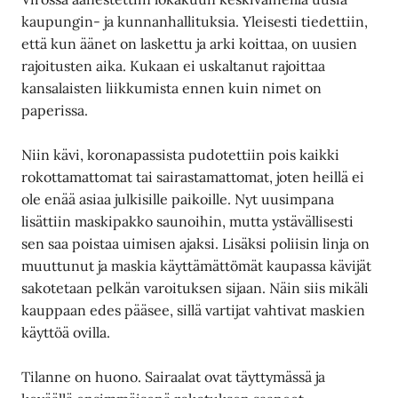
kaupungin- ja kunnanhallituksia. Yleisesti tiedettiin,
että kun äänet on laskettu ja arki koittaa, on uusien
rajoitusten aika. Kukaan ei uskaltanut rajoittaa
kansalaisten liikkumista ennen kuin nimet on
paperissa.
Niin kävi, koronapassista pudotettiin pois kaikki
rokottamattomat tai sairastamattomat, joten heillä ei
ole enää asiaa julkisille paikoille. Nyt uusimpana
lisättiin maskipakko saunoihin, mutta ystävällisesti
sen saa poistaa uimisen ajaksi. Lisäksi poliisin linja on
muuttunut ja maskia käyttämättömät kaupassa kävijät
sakotetaan pelkän varoituksen sijaan. Näin siis mikäli
kauppaan edes pääsee, sillä vartijat vahtivat maskien
käyttöä ovilla.
Tilanne on huono. Sairaalat ovat täyttymässä ja