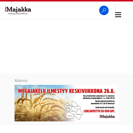
Avaa
navigaa
SeutuMajakka
Haku
Mainos