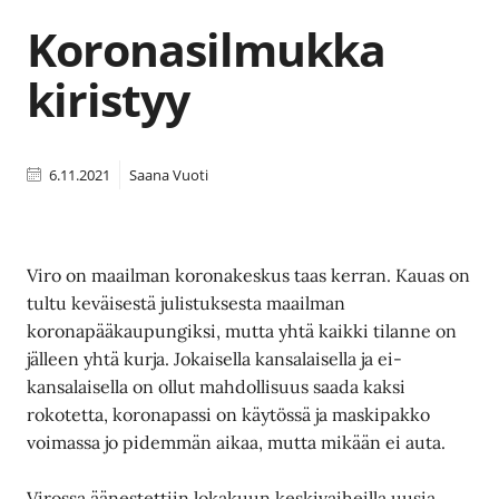
Koronasilmukka
kiristyy
6.11.2021
Saana Vuoti
Viro on maailman koronakeskus taas kerran. Kauas on
tultu keväisestä julistuksesta maailman
koronapääkaupungiksi, mutta yhtä kaikki tilanne on
jälleen yhtä kurja. Jokaisella kansalaisella ja ei-
kansalaisella on ollut mahdollisuus saada kaksi
rokotetta, koronapassi on käytössä ja maskipakko
voimassa jo pidemmän aikaa, mutta mikään ei auta.
Virossa äänestettiin lokakuun keskivaiheilla uusia