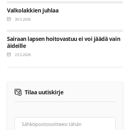
Valkolakkien juhlaa
30.5.2026
Sairaan lapsen hoitovastuu ei voi jäädä vain
äideille
23.5.2026
Tilaa uutiskirje