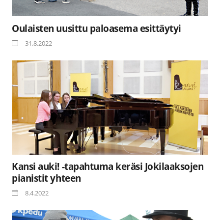
Oulaisten uusittu paloasema esittäytyi
31.8.2022
Kansi auki! -tapahtuma keräsi Jokilaaksojen
pianistit yhteen
8.4.2022