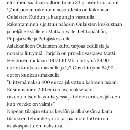
eli siihen saadaan valtion tukea 33 prosenttia. Loput
1,7 miljoonan rakentamisosuudesta on kokonaan
Oulaisten Kuidun ja kaupungin vastuulla.
Rakentaminen sijoittuu pääosin Oulaisten keskustaan
ja neljälle kylälle eli Matkanivalle, Lehtopäähän,
Piipsjärvelle ja Petäjäskoskelle.
Asiakkailleen Oulaisten kuitu tarjoaa edullisia ja
nopeita liittymiä. Tarjolla on projektivastaava Matti
Heikkisen mukaan 100/100 Mb:n liittymä 39,90
euron kuukausimaksulla ja 1/1 Gb:n liittymä 64,90
euron kuukausimaksulla.
”Liittymämaksu 400 euroa jaksottuu kahteen osaan.
Ensimmäinen 200 euron osa maksetaan
rakentamisen käynnistyessä ja toinen erä sen jälkeen,
kun verkko on valmis.”
Nopean tilaajan etuna kevään ja alkukesän aikana
tilauksen tehneille yhtiö tarjoaa noin 150 euron
asiakaspäätteen maksutta.