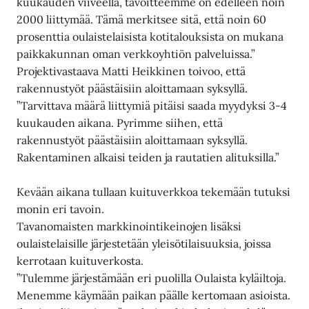
kuukauden viiveellä, tavoitteemme on edelleen noin
2000 liittymää. Tämä merkitsee sitä, että noin 60
prosenttia oulaistelaisista kotitalouksista on mukana
paikkakunnan oman verkkoyhtiön palveluissa.”
Projektivastaava Matti Heikkinen toivoo, että
rakennustyöt päästäisiin aloittamaan syksyllä.
”Tarvittava määrä liittymiä pitäisi saada myydyksi 3-4
kuukauden aikana. Pyrimme siihen, että
rakennustyöt päästäisiin aloittamaan syksyllä.
Rakentaminen alkaisi teiden ja rautatien alituksilla.”
Kevään aikana tullaan kuituverkkoa tekemään tutuksi
monin eri tavoin.
Tavanomaisten markkinointikeinojen lisäksi
oulaistelaisille järjestetään yleisötilaisuuksia, joissa
kerrotaan kuituverkosta.
”Tulemme järjestämään eri puolilla Oulaista kyläiltoja.
Menemme käymään paikan päälle kertomaan asioista.