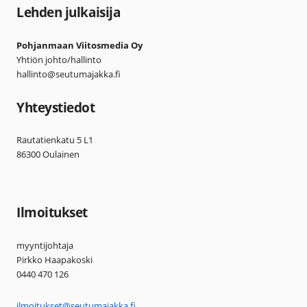
Lehden julkaisija
Pohjanmaan Viitosmedia Oy
Yhtiön johto/hallinto
hallinto@seutumajakka.fi
Yhteystiedot
Rautatienkatu 5 L1
86300 Oulainen
Ilmoitukset
myyntijohtaja
Pirkko Haapakoski
0440 470 126
ilmoitukset@seutumajakka.fi