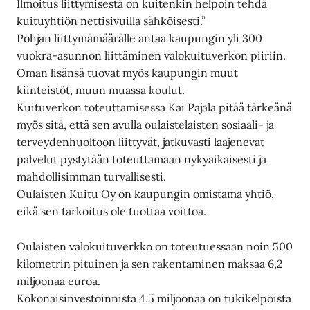
Ilmoitus liittymisestä on kuitenkin helpoin tehdä
kuituyhtiön nettisivuilla sähköisesti.”
Pohjan liittymämäärälle antaa kaupungin yli 300
vuokra-asunnon liittäminen valokuituverkon piiriin.
Oman lisänsä tuovat myös kaupungin muut
kiinteistöt, muun muassa koulut.
Kuituverkon toteuttamisessa Kai Pajala pitää tärkeänä
myös sitä, että sen avulla oulaistelaisten sosiaali- ja
terveydenhuoltoon liittyvät, jatkuvasti laajenevat
palvelut pystytään toteuttamaan nykyaikaisesti ja
mahdollisimman turvallisesti.
Oulaisten Kuitu Oy on kaupungin omistama yhtiö,
eikä sen tarkoitus ole tuottaa voittoa.
Oulaisten valokuituverkko on toteutuessaan noin 500
kilometrin pituinen ja sen rakentaminen maksaa 6,2
miljoonaa euroa.
Kokonaisinvestoinnista 4,5 miljoonaa on tukikelpoista