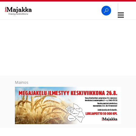
Avaa
navigaa
SeutuMajakka
Haku
Mainos