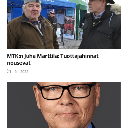
MTK:n Juha Marttila: Tuottajahinnat
nousevat
6.4.2022