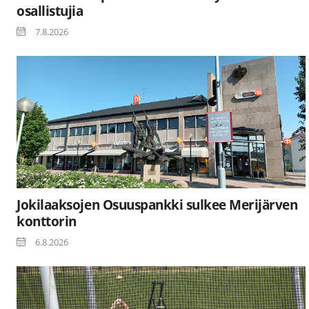
osallistujia
7.8.2026
Jokilaaksojen Osuuspankki sulkee Merijärven
konttorin
6.8.2026