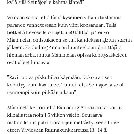
kyllä sillä Seinäjoelle kehtaa lähteä”.
Voidaan sanoa, että tämä kyseinen vihantilaistamma
paranee vanhetessaan kuin viini konsanaan. Tällä
hetkellä hevoselle on ajettu 69 lähtöä, ja Teuvo
Mämmelän omistukseen se tuli kahdeksan ajetun startin
jälkeen. Exploding Anna on luonteeltaan jännittäjä ja
hieman arka, mutta Mämmelän opissa kehitysaskeleet
ovat olleet lupaavia.
”Ravi rupiaa pikkuhiljaa käymään. Koko ajan sen
kehittyy, kun ikää tulee. Tuntui, että Seinäjoella se oli
rennompi kuin pitkään aikaan”.
Mämmelä kertoo, että Exploding Annaa on tarkoitus
kilpailuttaa noin 1,5 viikon välein. Seuraava
mahdollisuus palkintorahojen metsästykseen tulee
eteen Ylivieskan Ruunakunkkareissa 13.-14.8.