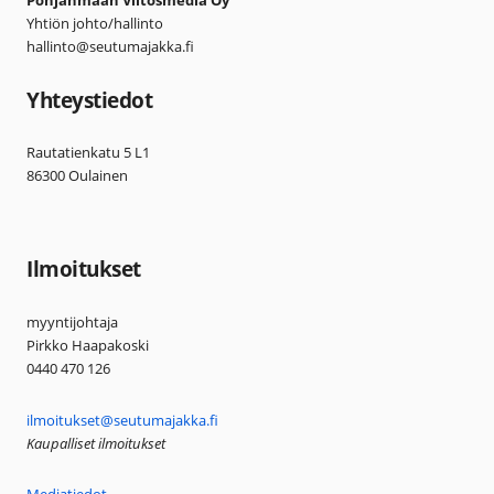
Pohjanmaan Viitosmedia Oy
Yhtiön johto/hallinto
hallinto@seutumajakka.fi
Yhteystiedot
Rautatienkatu 5 L1
86300 Oulainen
Ilmoitukset
myyntijohtaja
Pirkko Haapakoski
0440 470 126
ilmoitukset@seutumajakka.fi
Kaupalliset ilmoitukset