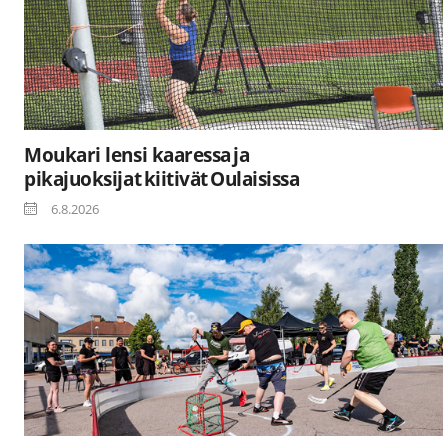
Moukari lensi kaaressa ja
pikajuoksijat kiitivät Oulaisissa
6.8.2026