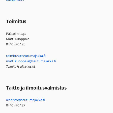
Mediatiedot
Toimitus
Päätoimittaja
Matti Kuoppala
0440 470 125
toimitus@seutumajakka.fi
matti.kuoppala@seutumajakka.fi
Toimitukselliset asiat
Taitto ja ilmoitusvalmistus
aineisto@seutumajakka.fi
0440 470 127