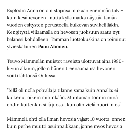
Explodin Anna on omistajansa mukaan enemmän talvi-
kuin kesähevonen, mutta kyllä matka näyttää tämän
vuoden esitysten perusteella kulkevan suvikelilläkin.
Kengitystä viilaamalla on hevosen juoksuun saatu nyt
balanssi kohdalleen. Tamman luottokuskina on toiminut
ylvieskalainen
Panu Ahonen
.
Teuvo Mämmelän muistot raveista ulottuvat aina 1980-
luvun alkuun, jolloin hänen treenaamansa hevonen
voitti lähtönsä Oulussa.
”Sillä oli nolla pohjalla ja tilanne sama kuin Annalla: ei
kulkenut oikein mihinkään. Muutaman tonnin minä
ehdin kuitenkin sillä juosta, kun olin vielä nuori mies”.
Mämmelä ehti olla ilman hevosia vajaat 10 vuotta, ennen
kuin perhe muutti asuinpaikkaan, jonne myös hevosia