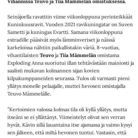
Vihannissa Teuvo ja Tiia Mämmelän omistuksessa.
Seinäjoella ravattiin viime viikonloppuna perinteikkäät
Kuninkuusravit. Vuoden 2021 ravikuningatar on Suven
Sametti ja kuningas Evartti. Samana viikonloppuna
estradille pääsivät myös lämminveriset ja näissä
karkeloissa nähtiin paikallistakin väriä. 8-vuotias,
vihantilaisten
Teuvo
ja
Tiia Mämmelän
omistama
Exploding Anna suoriutui illan tehtävästään mainiosti ja
saalisti mukavan kolmannen sijan kovien
kilpakumppaneiden seurassa. Tulos oli varmasti pieni
yllätys monelle pelaajalle, muttei hevosen omistajalla
Teuvo Mämmelälle.
”Kertoimien valossa kolmas tila oli kyllä yllätys, mutta
itseäni se ei yllättänyt. Viimeistelyt olivat sen verran
hyvät. Kävin sillä lauantaina itse ajamassa ja vaimo kysyi
sen jälkeen, että miltä hevonen tuntui. Vastasin, että