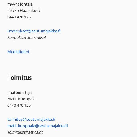
myyntijohtaja
Pirkko Haapakoski
0440 470 126
ilmoitukset@seutumajakka.fi
Kaupalliset ilmoitukset
Mediatiedot
Toimitus
Päätoimittaja
Matti Kuoppala
0440 470 125
toimitus@seutumajakka.fi
matti.kuoppala@seutumajakka.fi
Toimitukselliset asiat