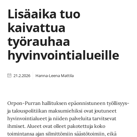
Lisäaika tuo
kaivattua
työrauhaa
hyvinvointialueille
21.2.2026
Hanna-Leena Mattila
Orpon-Purran hallituksen epäonnistuneen työllisyys-
ja talouspolitiikan maksumiehiksi ovat joutuneet
hyvinvointialueet ja niiden palveluita tarvitsevat
ihmiset. Alueet ovat olleet pakotettuja koko
toimintansa ajan silmittömiin säästötoimiin, eikä