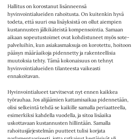
Hallitus on korostanut lisänneensä
hyvinvointialueiden rahoitusta. On kuitenkin hyvä
todeta, että suuri osa lisäyksistä on ollut aiempien
kustannusten jälkikäteistä kompensointia. Samaan
aikaan sopeutustoimet ovat kohdistuneet myös sote-
palveluihin, kun asiakasmaksuja on korotettu, hoitoon
pääsyn määräaikoja pidennetty ja rakenteellisia
muutoksia tehty. Tämä kokonaisuus on tehnyt
hyvinvointialueiden tilanteesta vaikeasti
ennakoitavan.
Hyvinvointialueet tarvitsevat nyt ennen kaikkea
työrauhaa. Jos alijäämien kattamisaikaa pidennetään,
olisi selkeintä tehdä se kaikille samalla periaatteella,
esimerkiksi kahdella vuodella, ja sitoa lisäaika
uskottavaan kustannusten hillintään. Samalla
rahoitusjärjestelmän puutteet tulisi korjata
parlamentaarisesti, jotta ratkaisut kestäisivät yli