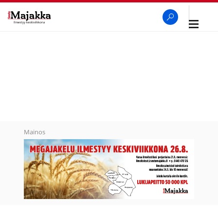
Avaa
navigaa
SeutuMajakka
Haku
Mainos