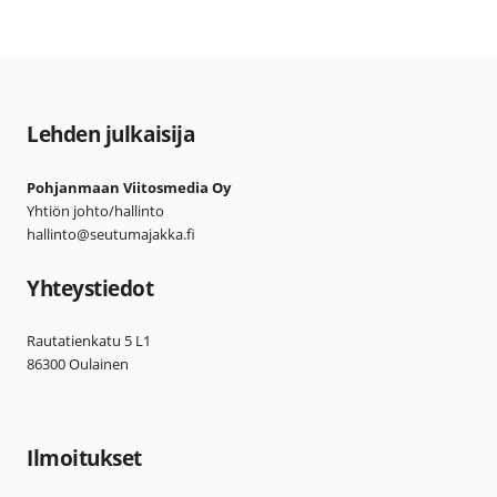
Lehden julkaisija
Pohjanmaan Viitosmedia Oy
Yhtiön johto/hallinto
hallinto@seutumajakka.fi
Yhteystiedot
Rautatienkatu 5 L1
86300 Oulainen
Ilmoitukset