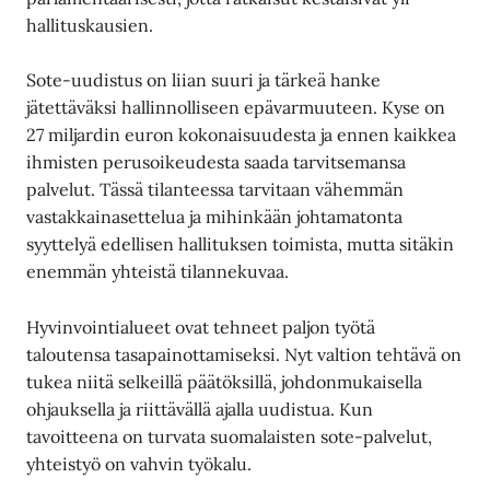
hallituskausien.
Sote-uudistus on liian suuri ja tärkeä hanke
jätettäväksi hallinnolliseen epävarmuuteen. Kyse on
27 miljardin euron kokonaisuudesta ja ennen kaikkea
ihmisten perusoikeudesta saada tarvitsemansa
palvelut. Tässä tilanteessa tarvitaan vähemmän
vastakkainasettelua ja mihinkään johtamatonta
syyttelyä edellisen hallituksen toimista, mutta sitäkin
enemmän yhteistä tilannekuvaa.
Hyvinvointialueet ovat tehneet paljon työtä
taloutensa tasapainottamiseksi. Nyt valtion tehtävä on
tukea niitä selkeillä päätöksillä, johdonmukaisella
ohjauksella ja riittävällä ajalla uudistua. Kun
tavoitteena on turvata suomalaisten sote-palvelut,
yhteistyö on vahvin työkalu.