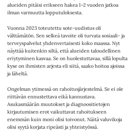
alueiden pitäisi erikseen hakea 1–2 vuoden jatkoa
ilman varmuutta lopputuloksesta.
Vuonna 2023 toteutettu sote-uudistus oli
välttämätön. Sen selkeä tavoite oli turvata sosiaali- ja
terveyspalvelut yhdenvertaisesti koko maassa. Nyt
näyttää kuitenkin siltä, että alueiden taloudellinen
eriytyminen kasvaa. Se on huolestuttavaa, sillä lopulta
kyse on ihmisten arjesta eli siitä, saako hoitoa ajoissa
ja läheltä.
Ongelman ytimessä on rahoitusjärjestelmä. Se ei ole
riittävän ennustettava eikä kannustava.
Asukasmäärän muutokset ja diagnoositietojen
kirjautumisen erot vaikuttavat rahoitukseen
enemmän kuin moni olisi toivonut. Näitä valuvikoja
olisi syytä korjata ripeästi ja yhteistyössä.