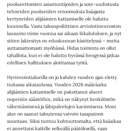
puolueettomien asiantuntijoiden ja sote-uudistusta
tehneiden puolueiden vetoomuksia lisäajasta
kertyneiden alijäämien kattamiselle ole haluttu
kuunnella. Vasta talouspoliittisen arviointineuvoston
lausunto viime vuonna sai aikaan liikahduksen, ja nyt
sitten lakiesitys on eduskunnan käsittelyssä – mutta
auttamattomasti myöhässä. Hidas toiminta on ollut
tahallista, kun ei ole haluttu hyvässä hengessä jatkaa
edellisen hallituksen aloittamaa työtä.
Hyvinvointialueilla on jo kahden vuoden ajan eletty
tiukassa aikataulussa. Vuoden 2026 määräaika
alijäämien kattamiselle on pakottanut alueet
nopeisiin säästöihin, mikä on näkynyt henkilöstön
vähentämisenä ja lähipalvelujen karsimisena. Moni
alue on saanut taloutensa vaivoin tasapainon
suuntaan. Siksi tuntuu kohtuuttomalta, että lisäaikaa
ei annettaisi kaikille selkeällä päätöksellä, vaan