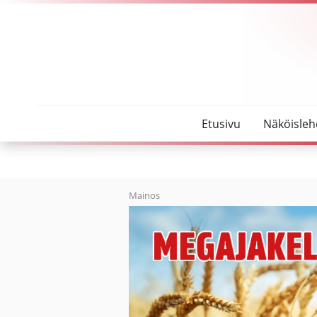
SeutuMajakka
Lissun baarin ovi on avoinna kaikille
Etusivu
Näköisleh
Mainos