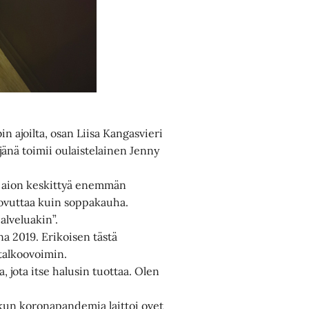
n ajoilta, osan Liisa Kangasvieri
jänä toimii oulaistelainen Jenny
e aion keskittyä enemmän
uovuttaa kuin soppakauha.
alveluakin”.
na 2019. Erikoisen tästä
 talkoovoimin.
ua, jota itse halusin tuottaa. Olen
 kun koronapandemia laittoi ovet