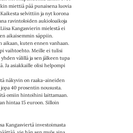
ikin miettiä pää punaisena luovia
. Kaikesta selvittiin ja nyt korona
ana ravintoloiden aukioloaikoja
a Liisa Kangasvierin mielestä ei
leen aikaisemmin säppiin.
den aikaan, kuten ennen vanhaan.
pi vaihtoehto. Meille ei tulisi
yhden välillä ja sen jälkeen tupa
ä. Ja asiakkaille olisi helpompi
stä näkyvin on raaka-aineiden
jopa 40 prosentin noususta.
itä omiin hintoihini laittamaan.
n hintaa 15 euroon. Silloin
isa Kangasviertä investoimasta
päättää, vie hän sen myös aina