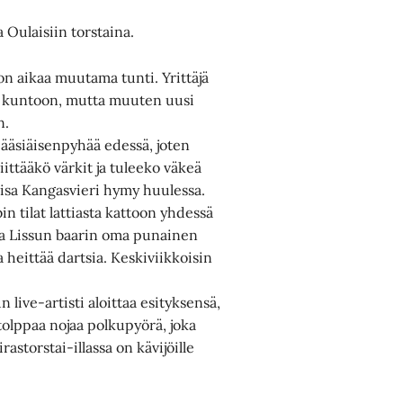
 Oulaisiin torstaina.
 on aikaa muutama tunti. Yrittäjä
ita kuntoon, mutta muuten uusi
n.
pääsiäisenpyhää edessä, joten
iittääkö värkit ja tuleeko väkeä
Liisa Kangasvieri hymy huulessa.
 tilat lattiasta kattoon yhdessä
taa Lissun baarin oma punainen
 heittää dartsia. Keskiviikkoisin
 live-artisti aloittaa esityksensä,
tolppaa nojaa polkupyörä, joka
astorstai-illassa on kävijöille