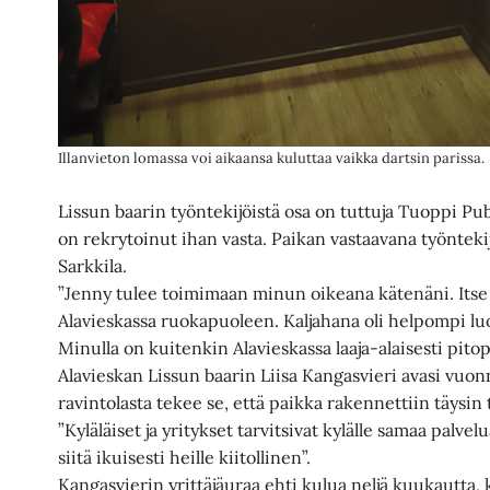
Illanvieton lomassa voi aikaansa kuluttaa vaikka dartsin parissa.
Lissun baarin työntekijöistä osa on tuttuja Tuoppi Pubi
on rekrytoinut ihan vasta. Paikan vastaavana työnteki
Sarkkila.
”Jenny tulee toimimaan minun oikeana kätenäni. Its
Alavieskassa ruokapuoleen. Kaljahana oli helpompi l
Minulla on kuitenkin Alavieskassa laaja-alaisesti pitop
Alavieskan Lissun baarin Liisa Kangasvieri avasi vuon
ravintolasta tekee se, että paikka rakennettiin täysin
”Kyläläiset ja yritykset tarvitsivat kylälle samaa palvel
siitä ikuisesti heille kiitollinen”.
Kangasvierin yrittäjäuraa ehti kulua neljä kuukautta,