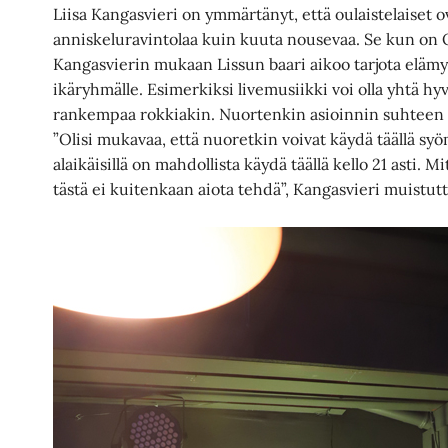
Liisa Kangasvieri on ymmärtänyt, että oulaistelaiset 
anniskeluravintolaa kuin kuuta nousevaa. Se kun on O
Kangasvierin mukaan Lissun baari aikoo tarjota elämyks
ikäryhmälle. Esimerkiksi livemusiikki voi olla yhtä hy
rankempaa rokkiakin. Nuortenkin asioinnin suhteen o
”Olisi mukavaa, että nuoretkin voivat käydä täällä sy
alaikäisillä on mahdollista käydä täällä kello 21 asti.
tästä ei kuitenkaan aiota tehdä”, Kangasvieri muistutt