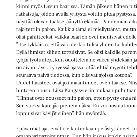
kiinni myös Lissun baarissa. Tämän jälkeen hänen pit
ratkaisuja, joiden avulla yritystä voitiin pitää pystyssä
näyttää olevan taakse jäänyttä elämää. Pandemian aik
rajoitettiin paljon. Kaikkia tämä ei miellyttänyt, mutt
olisi pahitteeksi, vaikka baarien ovet menisivät edel
”Itse tykkäisin, että valomerkki tulisi yhden tai kah
Kyllä ihmiset siihen tottuisivat. Se olisi kaikille parem
tyhjiä työtunteja, kun odottelemme väkeä yhdeksän ja 
on aivan täysi. Lyhyessä ajassa pitää ehtiä myynti tehd
seuraava päivä tiedossa, kun olisivat ajoissa kotona”.
Uudet haasteet ovat jo ilmaantuneet oven taakse. Nii
hintojen nousu. Liisa Kangasvierin mukaan puhutaan 
”Hinnat ovat nousseet niin paljon, etten pysty enää ni
Sen vuoksi kate jää pienemmäksi. En voi nostaa lounaa
loppuisivat kävijät siihen”, hän myöntää.
Epävarmat ajat eivät ole kuitenkaan pelästyttäneet Li
omaan yritystoimintaan. Kun hän joskus jonkin asian 