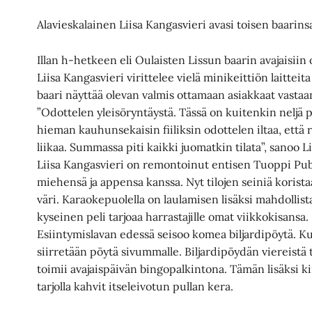
Alavieskalainen Liisa Kangasvieri avasi toisen baarinsa
Illan h-hetkeen eli Oulaisten Lissun baarin avajaisiin
Liisa Kangasvieri virittelee vielä minikeittiön laitte
baari näyttää olevan valmis ottamaan asiakkaat vastaa
”Odottelen yleisöryntäystä. Tässä on kuitenkin neljä 
hieman kauhunsekaisin fiiliksin odottelen iltaa, että r
liikaa. Summassa piti kaikki juomatkin tilata”, sanoo 
Liisa Kangasvieri on remontoinut entisen Tuoppi Pubin
miehensä ja appensa kanssa. Nyt tilojen seiniä koris
väri. Karaokepuolella on laulamisen lisäksi mahdollista
kyseinen peli tarjoaa harrastajille omat viikkokisansa.
Esiintymislavan edessä seisoo komea biljardipöytä. Kun
siirretään pöytä sivummalle. Biljardipöydän viereistä 
toimii avajaispäivän bingopalkintona. Tämän lisäksi kiir
tarjolla kahvit itseleivotun pullan kera.