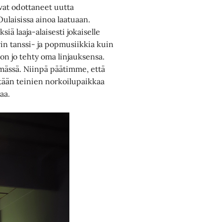
ovat odottaneet uutta
ulaisissa ainoa laatuaan.
iä laaja-alaisesti jokaiselle
vin tanssi- ja popmusiikkia kuin
n jo tehty oma linjauksensa.
ömässä. Niinpä päätimme, että
 Mitään teinien norkoilupaikkaa
aa.