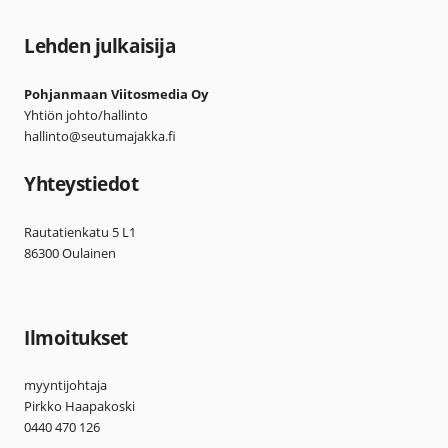
Lehden julkaisija
Pohjanmaan Viitosmedia Oy
Yhtiön johto/hallinto
hallinto@seutumajakka.fi
Yhteystiedot
Rautatienkatu 5 L1
86300 Oulainen
Ilmoitukset
myyntijohtaja
Pirkko Haapakoski
0440 470 126