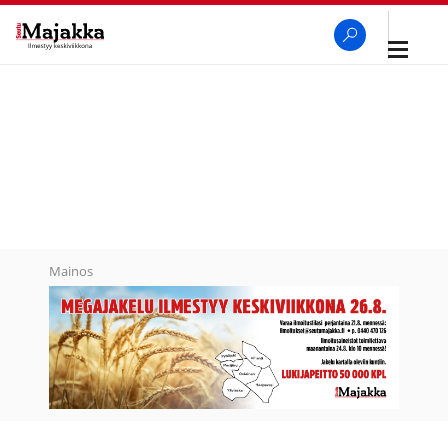
Avaa
navigaa
SeutuMajakka
Haku
Mainos