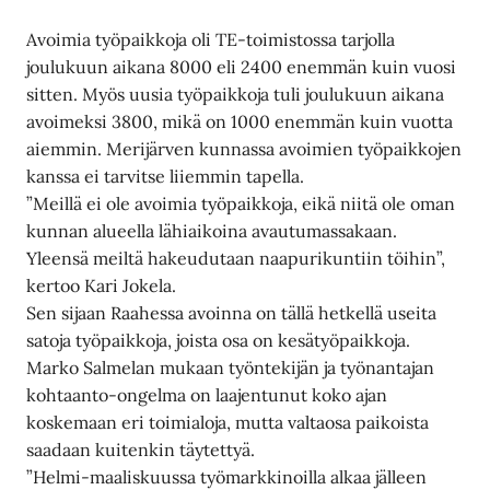
Avoimia työpaikkoja oli TE-toimistossa tarjolla
joulukuun aikana 8000 eli 2400 enemmän kuin vuosi
sitten. Myös uusia työpaikkoja tuli joulukuun aikana
avoimeksi 3800, mikä on 1000 enemmän kuin vuotta
aiemmin. Merijärven kunnassa avoimien työpaikkojen
kanssa ei tarvitse liiemmin tapella.
”Meillä ei ole avoimia työpaikkoja, eikä niitä ole oman
kunnan alueella lähiaikoina avautumassakaan.
Yleensä meiltä hakeudutaan naapurikuntiin töihin”,
kertoo Kari Jokela.
Sen sijaan Raahessa avoinna on tällä hetkellä useita
satoja työpaikkoja, joista osa on kesätyöpaikkoja.
Marko Salmelan mukaan työntekijän ja työnantajan
kohtaanto-ongelma on laajentunut koko ajan
koskemaan eri toimialoja, mutta valtaosa paikoista
saadaan kuitenkin täytettyä.
”Helmi-maaliskuussa työmarkkinoilla alkaa jälleen