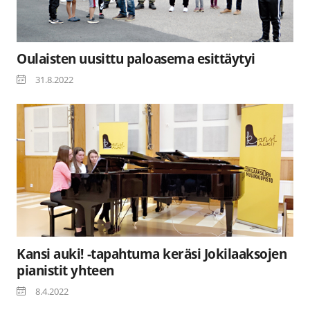
Oulaisten uusittu paloasema esittäytyi
31.8.2022
Kansi auki! -tapahtuma keräsi Jokilaaksojen
pianistit yhteen
8.4.2022