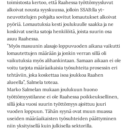
toimistosta kertoo, että Raahessa työttömyysluvut
alkoivat nousta syyskuussa, jolloin SSAB:lla yt-
neuvottelujen pohjalta sovitut lomautukset alkoivat
pyöriä. Lomautuksia kesti joulukuulle saakka ja ne
koskivat useita satoja henkilöitä, joista suurin osa
asuu Raahessa.
”Myös masuunin alasajo loppuvuoden aikana vaikutti
lomautettujen määrään ja jonkin verran sillä oli
vaikutuksia myös alihankintaan. Samaan aikaan ei ole
voitu tarjota määräaikaisia työsuhteita prosessin eri
tehtäviin, joka koskettaa isoa joukkoa Raahen
alueella”, Salmela toteaa.
Marko Salmelan mukaan joulukuun huono
työttömyystilanne ei ole Raahessa poikkeuksellinen,
sillä joka vuosi suurin työttömyys ajoittuu juuri
vuoden loppuun. Tähän syynä ovat muun muassa
useiden määräaikaisten työsuhteiden päättyminen
niin yksityisellä kuin julkisella sektorilla.