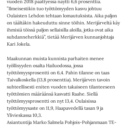
vuoden 2018 päättyessä näytti 6,6 prosenttia.
”Ilmeisestikin tuo työttömyyden kasvu johtuu
Oulaisten Lehdon tehtaan lomautuksista. Aika paljon
on täältäkin hakeuduttu sinne töihin. Merijärveltä käy
ihmisiä töissä paljon sellaisilla aloilla, jotka ovat aika
suhdanneherkkiä”, tietää Merijärven kunnanjohtaja
Kari Jokela.
Maakunnan muista kunnista parhaiten menee
työllisyyden osalta Hailuodossa, jossa
työttömyysprosentti on 6,4. Pahin tilanne on taas
Taivalkoskella (13,8 prosenttia). Merijärven tavoin
suhteellisesti eniten vuoden takaiseen tilanteeseen
työttömien määräänsä kasvatti Raahe. Siellä
työttömyysprosentti on nyt 13,4. Oulaisissa
työttömyysaste on 11,9, Haapavedellä tasan 9 ja
Ylivieskassa 10,3.
Asiantuntija Marko Salmela Pohjois-Pohjanmaan TE-