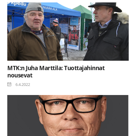
MTK:n Juha Marttila: Tuottajahinnat
nousevat
6.4.2022