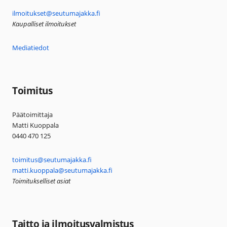
ilmoitukset@seutumajakka.fi
Kaupalliset ilmoitukset
Mediatiedot
Toimitus
Päätoimittaja
Matti Kuoppala
0440 470 125
toimitus@seutumajakka.fi
matti.kuoppala@seutumajakka.fi
Toimitukselliset asiat
Taitto ja ilmoitusvalmistus