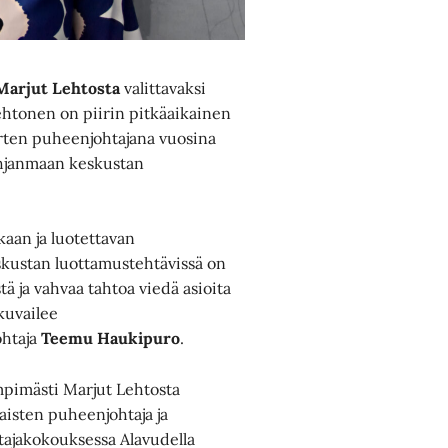
Marjut Lehtosta
valittavaksi
htonen on piirin pitkäaikainen
rten puheenjohtajana vuosina
ohjanmaan keskustan
kaan ja luotettavan
skustan luottamustehtävissä on
ä ja vahvaa tahtoa viedä asioita
kuvailee
ohtaja
Teemu Haukipuro
.
mpimästi Marjut Lehtosta
aisten puheenjohtaja ja
tajakokouksessa Alavudella