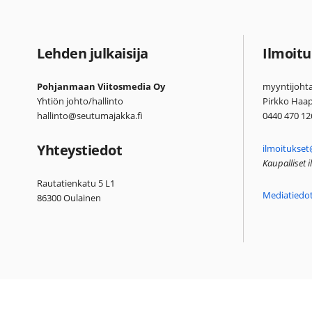
Lehden julkaisija
Ilmoitu
Pohjanmaan Viitosmedia Oy
myyntijohta
Yhtiön johto/hallinto
Pirkko Haa
hallinto@seutumajakka.fi
0440 470 12
Yhteystiedot
ilmoitukset
Kaupalliset 
Rautatienkatu 5 L1
Mediatiedo
86300 Oulainen