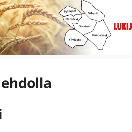
 ehdolla
i