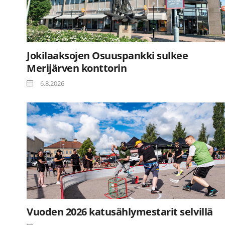
Jokilaaksojen Osuuspankki sulkee
Merijärven konttorin
6.8.2026
Vuoden 2026 katusählymestarit selvillä