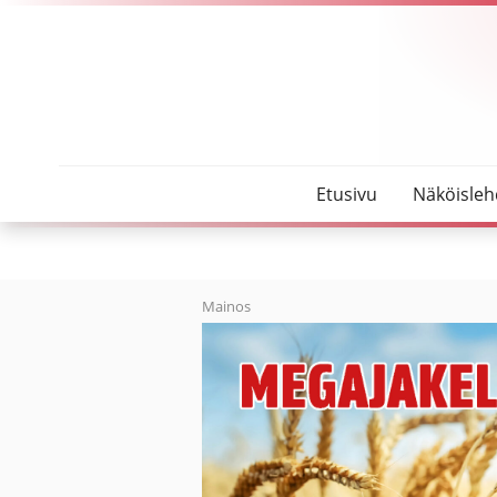
SeutuMajakka
Marjut Lehtonen ehdolla keskustanaisten puheen
Etusivu
Näköisleh
Mainos