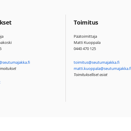
kset
Toimitus
ja
Päätoimittaja
pakoski
Matti Kuoppala
6
0440 470 125
@seutumajakka.fi
toimitus@seutumajakka.fi
ilmoitukset
matti.kuoppala@seutumajakka.f
Toimitukselliset asiat
t