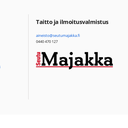
Taitto ja ilmoitusvalmistus
aineisto@seutumajakka.fi
0440 470 127
i