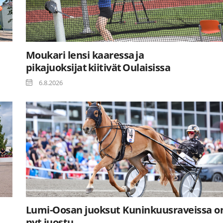
Moukari lensi kaaressa ja
pikajuoksijat kiitivät Oulaisissa
6.8.2026
Lumi-Oosan juoksut Kuninkuusraveissa o
nyt juostu