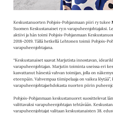
Keskustanuorten Pohjois-Pohjanmaan piiri ry tukee
Suomen Keskustanaiset ry:n varapuheenjohtajaksi. Le
aktiivi ja hän toimi Pohjois-Pohjanmaan Keskustanuo
2018–2019. Tällä hetkellä Lehtonen toimii Pohjois-P
varapuheenjohtajana.
“Keskustanaiset saavat Marjutista innostavan, idearik
varapuheenjohtajan. Marjutin toiminta useissa eri ke
kasvattanut hänestä vahvan toimijan, jolla on näkemyst
eteenpäin. Vahvempaa tiimipelaaja on vaikea löytää”, 
varapuheenjohtajaehdokasta nuorten piirin puheenj
Pohjois-Pohjanmaan keskustanuoret suosittelevat lä
valittavaksi varapuheenjohtajan tehtävään. Keskustan
varapuheenjohtajat valitaan keskustanaisten 38. edus