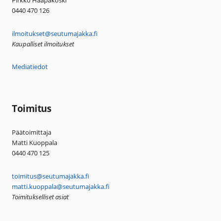
Pirkko Haapakoski
0440 470 126
ilmoitukset@seutumajakka.fi
Kaupalliset ilmoitukset
Mediatiedot
Toimitus
Päätoimittaja
Matti Kuoppala
0440 470 125
toimitus@seutumajakka.fi
matti.kuoppala@seutumajakka.fi
Toimitukselliset asiat