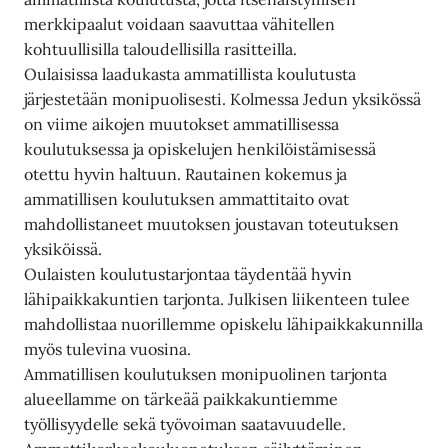
merkkipaalut voidaan saavuttaa vähitellen
kohtuullisilla taloudellisilla rasitteilla.
Oulaisissa laadukasta ammatillista koulutusta
järjestetään monipuolisesti. Kolmessa Jedun yksikössä
on viime aikojen muutokset ammatillisessa
koulutuksessa ja opiskelujen henkilöistämisessä
otettu hyvin haltuun. Rautainen kokemus ja
ammatillisen koulutuksen ammattitaito ovat
mahdollistaneet muutoksen joustavan toteutuksen
yksiköissä.
Oulaisten koulutustarjontaa täydentää hyvin
lähipaikkakuntien tarjonta. Julkisen liikenteen tulee
mahdollistaa nuorillemme opiskelu lähipaikkakunnilla
myös tulevina vuosina.
Ammatillisen koulutuksen monipuolinen tarjonta
alueellamme on tärkeää paikkakuntiemme
työllisyydelle sekä työvoiman saatavuudelle.