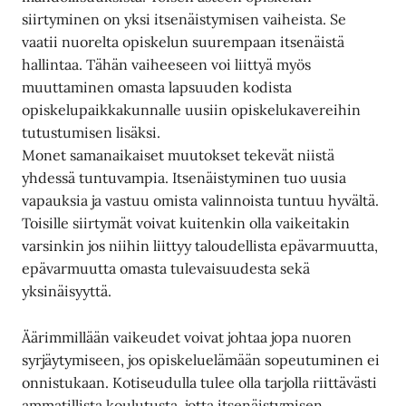
siirtyminen on yksi itsenäistymisen vaiheista. Se
vaatii nuorelta opiskelun suurempaan itsenäistä
hallintaa. Tähän vaiheeseen voi liittyä myös
muuttaminen omasta lapsuuden kodista
opiskelupaikkakunnalle uusiin opiskelukavereihin
tutustumisen lisäksi.
Monet samanaikaiset muutokset tekevät niistä
yhdessä tuntuvampia. Itsenäistyminen tuo uusia
vapauksia ja vastuu omista valinnoista tuntuu hyvältä.
Toisille siirtymät voivat kuitenkin olla vaikeitakin
varsinkin jos niihin liittyy taloudellista epävarmuutta,
epävarmuutta omasta tulevaisuudesta sekä
yksinäisyyttä.
Äärimmillään vaikeudet voivat johtaa jopa nuoren
syrjäytymiseen, jos opiskeluelämään sopeutuminen ei
onnistukaan. Kotiseudulla tulee olla tarjolla riittävästi
ammatillista koulutusta, jotta itsenäistymisen