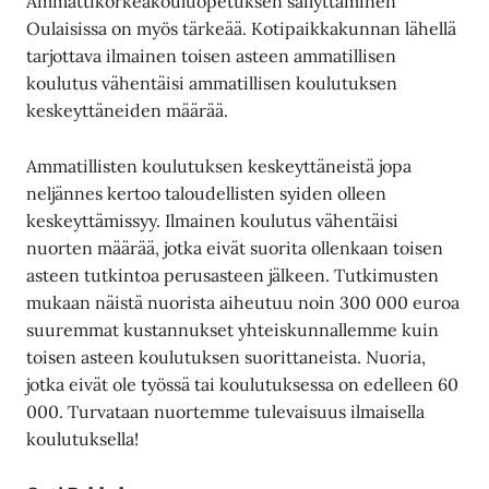
Ammattikorkeakouluopetuksen säilyttäminen
Oulaisissa on myös tärkeää. Kotipaikkakunnan lähellä
tarjottava ilmainen toisen asteen ammatillisen
koulutus vähentäisi ammatillisen koulutuksen
keskeyttäneiden määrää.
Ammatillisten koulutuksen keskeyttäneistä jopa
neljännes kertoo taloudellisten syiden olleen
keskeyttämissyy. Ilmainen koulutus vähentäisi
nuorten määrää, jotka eivät suorita ollenkaan toisen
asteen tutkintoa perusasteen jälkeen. Tutkimusten
mukaan näistä nuorista aiheutuu noin 300 000 euroa
suuremmat kustannukset yhteiskunnallemme kuin
toisen asteen koulutuksen suorittaneista. Nuoria,
jotka eivät ole työssä tai koulutuksessa on edelleen 60
000. Turvataan nuortemme tulevaisuus ilmaisella
koulutuksella!