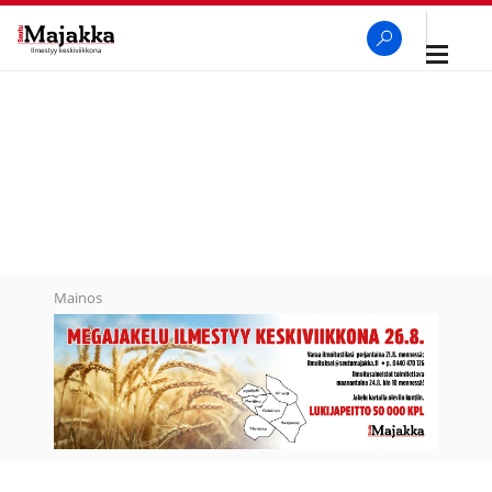
Avaa
navigaa
SeutuMajakka
Haku
Mainos