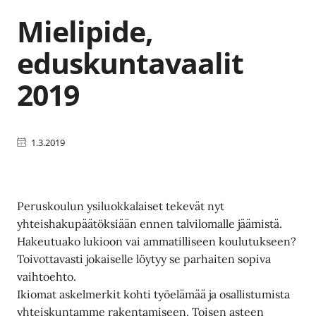
Mielipide,
eduskuntavaalit
2019
1.3.2019
Peruskoulun ysiluokkalaiset tekevät nyt
yhteishakupäätöksiään ennen talvilomalle jäämistä.
Hakeutuako lukioon vai ammatilliseen koulutukseen?
Toivottavasti jokaiselle löytyy se parhaiten sopiva
vaihtoehto.
Ikiomat askelmerkit kohti työelämää ja osallistumista
yhteiskuntamme rakentamiseen. Toisen asteen