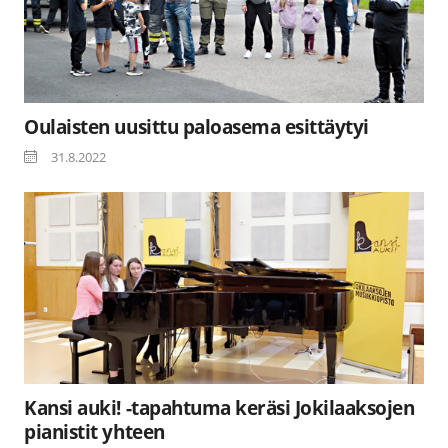
Oulaisten uusittu paloasema esittäytyi
31.8.2022
Kansi auki! -tapahtuma keräsi Jokilaaksojen
pianistit yhteen