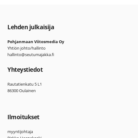
Lehden julkaisija
Pohjanmaan Viitosmedia Oy
Yhtiön johto/hallinto
hallinto@seutumajakka.fi
Yhteystiedot
Rautatienkatu 5 L1
86300 Oulainen
Ilmoitukset
myyntijohtaja