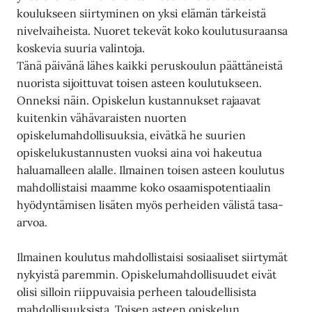
koulukseen siirtyminen on yksi elämän tärkeistä
nivelvaiheista. Nuoret tekevät koko koulutusuraansa
koskevia suuria valintoja.
Tänä päivänä lähes kaikki peruskoulun päättäneistä
nuorista sijoittuvat toisen asteen koulutukseen.
Onneksi näin. Opiskelun kustannukset rajaavat
kuitenkin vähävaraisten nuorten
opiskelumahdollisuuksia, eivätkä he suurien
opiskelukustannusten vuoksi aina voi hakeutua
haluamalleen alalle. Ilmainen toisen asteen koulutus
mahdollistaisi maamme koko osaamispotentiaalin
hyödyntämisen lisäten myös perheiden välistä tasa-
arvoa.
Ilmainen koulutus mahdollistaisi sosiaaliset siirtymät
nykyistä paremmin. Opiskelumahdollisuudet eivät
olisi silloin riippuvaisia perheen taloudellisista
mahdollisuuksista. Toisen asteen opiskelun