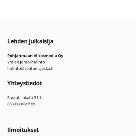
Lehden julkaisija
Pohjanmaan Viitosmedia Oy
Yhtiön johto/hallinto
hallinto@seutumajakka.fi
Yhteystiedot
Rautatienkatu 5 L1
86300 Oulainen
Ilmoitukset