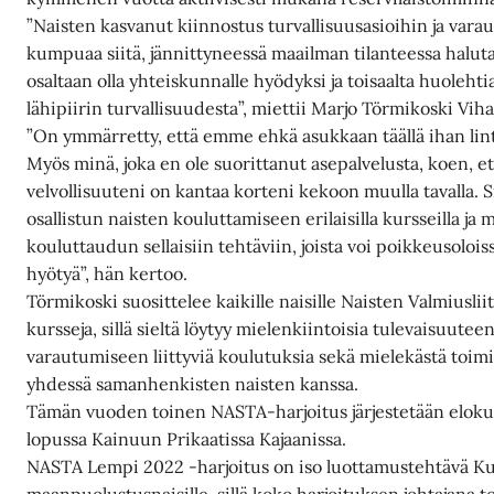
”Naisten kasvanut kiinnostus turvallisuusasioihin ja var
kumpuaa siitä, jännittyneessä maailman tilanteessa halut
osaltaan olla yhteiskunnalle hyödyksi ja toisaalta huoleht
lähipiirin turvallisuudesta”, miettii Marjo Törmikoski Vih
”On ymmärretty, että emme ehkä asukkaan täällä ihan lin
Myös minä, joka en ole suorittanut asepalvelusta, koen, et
velvollisuuteni on kantaa korteni kekoon muulla tavalla. S
osallistun naisten kouluttamiseen erilaisilla kursseilla ja 
kouluttaudun sellaisiin tehtäviin, joista voi poikkeusoloiss
hyötyä”, hän kertoo.
Törmikoski suosittelee kaikille naisille Naisten Valmiuslii
kursseja, sillä sieltä löytyy mielenkiintoisia tulevaisuuteen
varautumiseen liittyviä koulutuksia sekä mielekästä toim
yhdessä samanhenkisten naisten kanssa.
Tämän vuoden toinen NASTA-harjoitus järjestetään elok
lopussa Kainuun Prikaatissa Kajaanissa.
NASTA Lempi 2022 -harjoitus on iso luottamustehtävä 