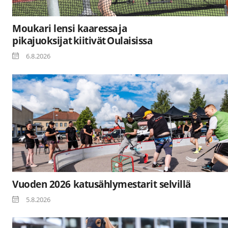
Moukari lensi kaaressa ja
pikajuoksijat kiitivät Oulaisissa
6.8.2026
Vuoden 2026 katusählymestarit selvillä
5.8.2026