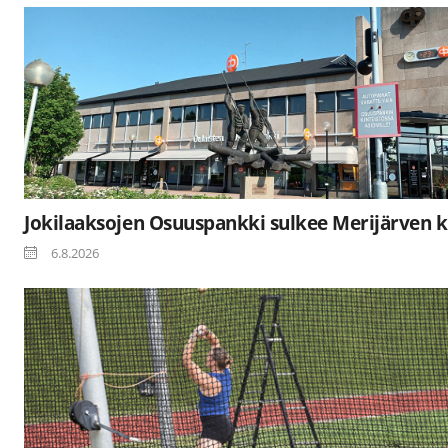
Jokilaaksojen Osuuspankki sulkee Merijärven k
6.8.2026