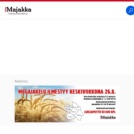
SeutuMajakka
Hak
Mainos