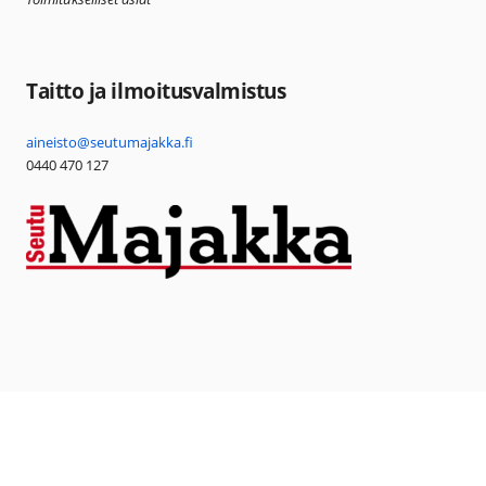
Taitto ja ilmoitusvalmistus
aineisto@seutumajakka.fi
0440 470 127