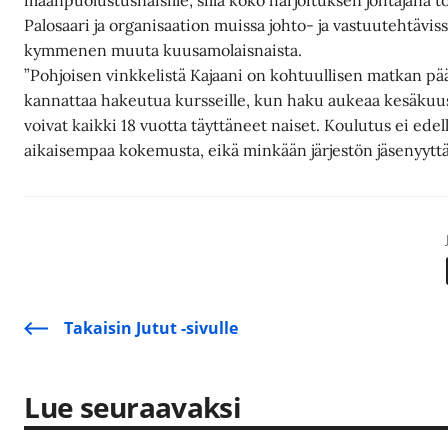
maanpuolustusnaisille, sillä koko harjoituksen johtajana t
Palosaari ja organisaation muissa johto- ja vastuutehtävis
kymmenen muuta kuusamolaisnaista.
”Pohjoisen vinkkelistä Kajaani on kohtuullisen matkan pää
kannattaa hakeutua kursseille, kun haku aukeaa kesäkuu
voivat kaikki 18 vuotta täyttäneet naiset. Koulutus ei edel
aikaisempaa kokemusta, eikä minkään järjestön jäsenyyttä
Takaisin Jutut -sivulle
Lue seuraavaksi