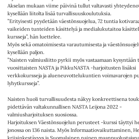
Akselan mukaan viime päivinä tullut valtavasti yhteydenott
kysellään liitolta lisää turvallisuuskoulutuksia.
”Erityisesti pyydetään väestönsuojelua, 72 tuntia kotivara
vaikeiden tunteiden käsittelyä ja medialukutaitoa käsitte
kursseja”, hän luettelee.
Myös sekä omatoimisesta varautumisesta ja väestönsuojel
kysellään paljon.
”Naisten valmiusliitto pyrkii myös vastaamaan kysyntään t
vuosittaisten NASTA ja PikkuNASTA -harjoitusten lisäksi
verkkokursseja ja alueneuvottelukuntien voimavarojen pu
lyhytkursseja”.
Naisten huoli turvallisuudesta näkyy konkreettisena tou
pidettävän valtakunnallisen NASTA Leijona 2022 -
valmiusharjoituksen suosiossa.
Harjoituksen Väestönsuojelun perusteet -kurssi täyttyi he
jonossa on 136 naista. Myös Informaatiovaikuttaminen, 
kriisinkestävyys ja Suomalainen nainen maanpuolustajana