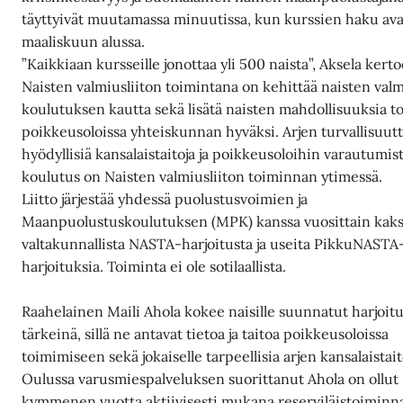
täyttyivät muutamassa minuutissa, kun kurssien haku av
maaliskuun alussa.
”Kaikkiaan kursseille jonottaa yli 500 naista”, Aksela kert
Naisten valmiusliiton toimintana on kehittää naisten val
koulutuksen kautta sekä lisätä naisten mahdollisuuksia t
poikkeusoloissa yhteiskunnan hyväksi. Arjen turvallisuutt
hyödyllisiä kansalaistaitoja ja poikkeusoloihin varautumis
koulutus on Naisten valmiusliiton toiminnan ytimessä.
Liitto järjestää yhdessä puolustusvoimien ja
Maanpuolustuskoulutuksen (MPK) kanssa vuosittain kaks
valtakunnallista NASTA-harjoitusta ja useita PikkuNASTA
harjoituksia. Toiminta ei ole sotilaallista.
Raahelainen Maili Ahola kokee naisille suunnatut harjoit
tärkeinä, sillä ne antavat tietoa ja taitoa poikkeusoloissa
toimimiseen sekä jokaiselle tarpeellisia arjen kansalaistait
Oulussa varusmiespalveluksen suorittanut Ahola on ollut
kymmenen vuotta aktiivisesti mukana reserviläistoiminna