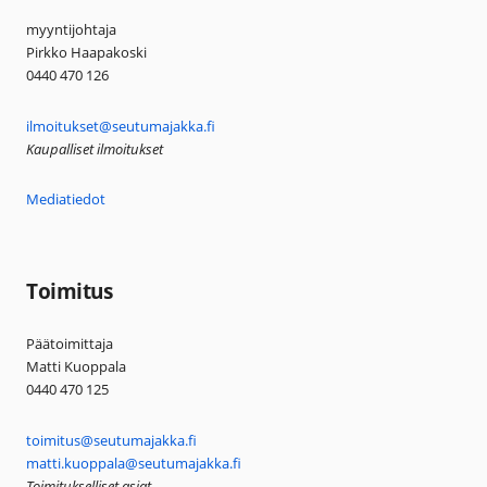
myyntijohtaja
Pirkko Haapakoski
0440 470 126
ilmoitukset@seutumajakka.fi
Kaupalliset ilmoitukset
Mediatiedot
Toimitus
Päätoimittaja
Matti Kuoppala
0440 470 125
toimitus@seutumajakka.fi
matti.kuoppala@seutumajakka.fi
Toimitukselliset asiat