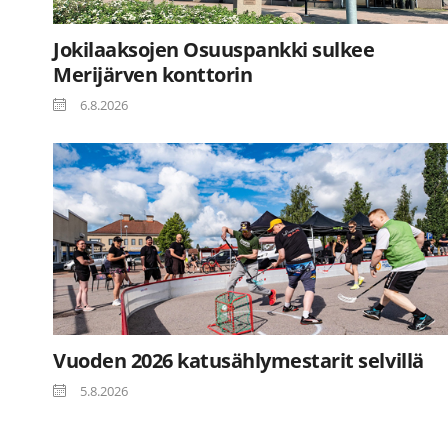
Jokilaaksojen Osuuspankki sulkee
Merijärven konttorin
6.8.2026
Vuoden 2026 katusählymestarit selvillä
5.8.2026