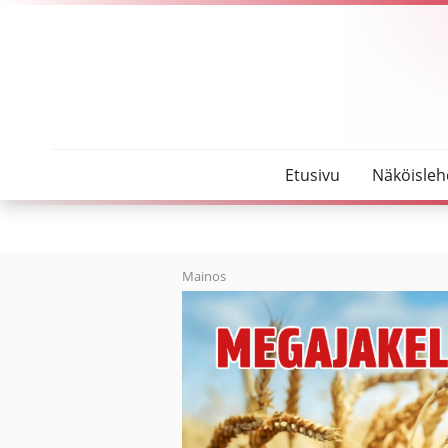
SeutuMajakka
Navasähkölle vuoden yrittäjän palkinto
Etusivu
Näköisleh
Mainos