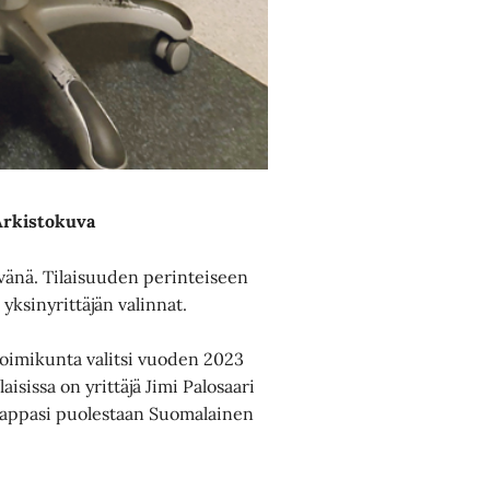
Arkistokuva
äivänä. Tilaisuuden perinteiseen
yksinyrittäjän valinnat.
toimikunta valitsi vuoden 2023
isissa on yrittäjä Jimi Palosaari
 nappasi puolestaan Suomalainen