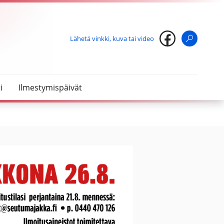
Lähetä vinkki, kuva tai video
Haku
i
Ilmestymispäivät