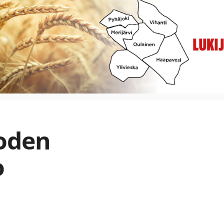
oden
o