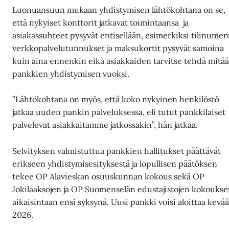
Luonuansuun mukaan yhdistymisen lähtökohtana on se,
että nykyiset konttorit jatkavat toimintaansa ja
asiakassuhteet pysyvät entisellään, esimerkiksi tilinumer
verkkopalvelutunnukset ja maksukortit pysyvät samoina
kuin aina ennenkin eikä asiakkaiden tarvitse tehdä mitä
pankkien yhdistymisen vuoksi.
”Lähtökohtana on myös, että koko nykyinen henkilöstö
jatkaa uuden pankin palveluksessa, eli tutut pankkilaiset
palvelevat asiakkaitamme jatkossakin”, hän jatkaa.
Selvityksen valmistuttua pankkien hallitukset päättävät
erikseen yhdistymisesityksestä ja lopullisen päätöksen
tekee OP Alavieskan osuuskunnan kokous sekä OP
Jokilaaksojen ja OP Suomenselän edustajistojen kokoukse
aikaisintaan ensi syksynä. Uusi pankki voisi aloittaa kevää
2026.