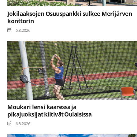
Jokilaaksojen Osuuspankki sulkee Merijärven
konttorin
6.8.2026
Moukari lensi kaaressa ja
pikajuoksijat kiitivät Oulaisissa
6.8.2026