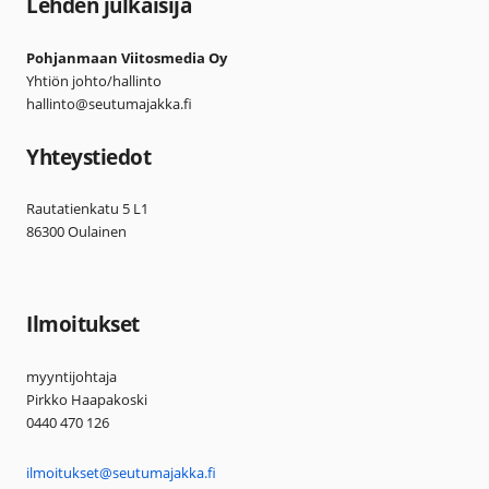
Lehden julkaisija
Pohjanmaan Viitosmedia Oy
Yhtiön johto/hallinto
hallinto@seutumajakka.fi
Yhteystiedot
Rautatienkatu 5 L1
86300 Oulainen
Ilmoitukset
myyntijohtaja
Pirkko Haapakoski
0440 470 126
ilmoitukset@seutumajakka.fi