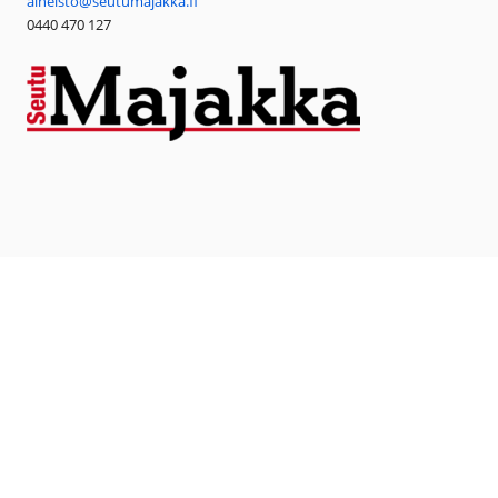
aineisto@seutumajakka.fi
0440 470 127