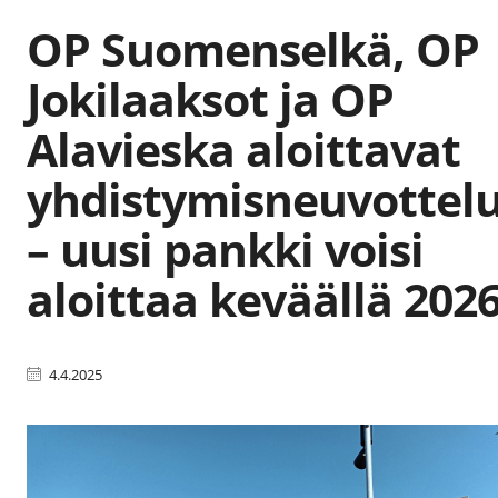
OP Suomenselkä, OP
Jokilaaksot ja OP
Alavieska aloittavat
yhdistymisneuvottel
– uusi pankki voisi
aloittaa keväällä 202
4.4.2025