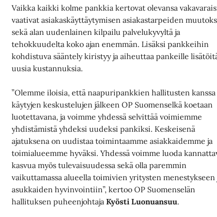
Vaikka kaikki kolme pankkia kertovat olevansa vakavarais
vaativat asiakaskäyttäytymisen asiakastarpeiden muutoks
sekä alan uudenlainen kilpailu palvelukyvyltä ja
tehokkuudelta koko ajan enemmän. Lisäksi pankkeihin
kohdistuva sääntely kiristyy ja aiheuttaa pankeille lisätöitä
uusia kustannuksia.
”Olemme iloisia, että naapuripankkien hallitusten kanssa
käytyjen keskustelujen jälkeen OP Suomenselkä koetaan
luotettavana, ja voimme yhdessä selvittää voimiemme
yhdistämistä yhdeksi uudeksi pankiksi. Keskeisenä
ajatuksena on uudistaa toimintaamme asiakkaidemme ja
toimialueemme hyväksi. Yhdessä voimme luoda kannatta
kasvua myös tulevaisuudessa sekä olla paremmin
vaikuttamassa alueella toimivien yritysten menestykseen 
asukkaiden hyvinvointiin”, kertoo OP Suomenselän
hallituksen puheenjohtaja
Kyösti Luonuansuu
.