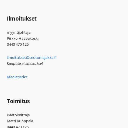
Ilmoitukset
myyntijohtaja
Pirkko Haapakoski
0440 470 126
ilmoitukset@seutumajakka.fi
Kaupalliset ilmoitukset
Mediatiedot
Toimitus
Päätoimittaja
Matti Kuoppala
0440 470 125