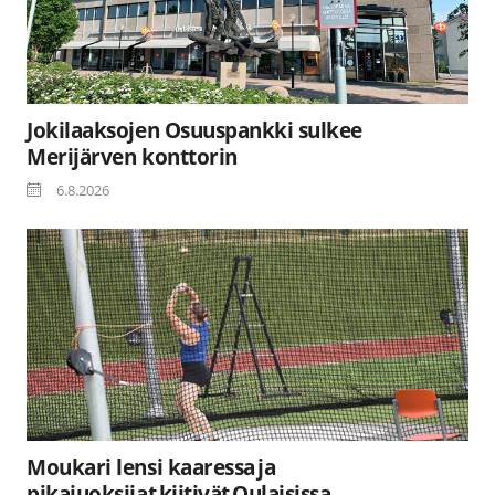
Jokilaaksojen Osuuspankki sulkee
Merijärven konttorin
6.8.2026
Moukari lensi kaaressa ja
pikajuoksijat kiitivät Oulaisissa