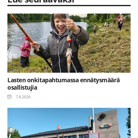
Lasten onkitapahtumassa ennätysmäärä
osallistujia
7.8.2026