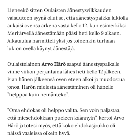
Lieneekö sitten Oulaisten äänestysvilkkauden
vaisuuteen syynä ollut se, että äänestyspaikka lukiolla
aukaisi ovensa arkena vasta kello 12, kun esimerkiksi
Merijärvellä äänestämään pääsi heti kello 9 alkaen.
Aikataulua harmitteli yksi jos toinenkin turhaan
lukion ovella käynyt äänestäjä.
Oulaistelainen
Arvo Härö
saapui äänestyspaikalle
viime viikon perjantaina lähes heti kello 12 jälkeen.
Pian hänen jälkeensä oven eteen alkoi jo muodostua
jonoa. Härön mielestä äänestäminen oli hänelle
”helppoa kuin heinänteko”.
”Oma ehdokas oli helppo valita. Sen voin paljastaa,
että miesehdokkaan puoleen käännyin”, kertoi Arvo
Härö ja totesi myös, että koko ehdokasjoukko oli
näissä vaaleissa oikein hyvä.