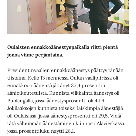
Oulaisten ennakkoäänestyspaikalla riitti pientä
jonoa viime perjantaina.
Presidentinvaalien ennakkoäänestys päättyy tänään
tiistaina. Kello 13 mennessä Oulun vaalipiirissä oli
ennakkoon äänensä jättänyt 35,4 prosenttia
äänioikeutetuista. Kunnista vilkkainta äänestys oli
Puolangalla, jossa äänestysprosentti oli 44,6.
Jokilaaksojen kunnista toiseksi laiskimpia äänestäjiä
oli Oulaisissa, jossa äänestysprosentti oli 29,5. Vielä
tätä vähemmän äänestäminen kiinnosti Alavieskassa,
jossa prosenttiluku näytti 28,1.