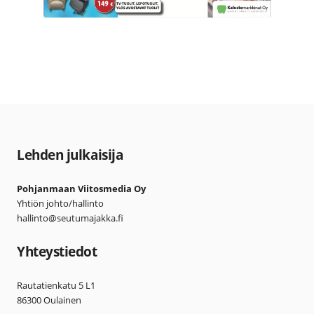
Lehden julkaisija
Pohjanmaan Viitosmedia Oy
Yhtiön johto/hallinto
hallinto@seutumajakka.fi
Yhteystiedot
Rautatienkatu 5 L1
86300 Oulainen