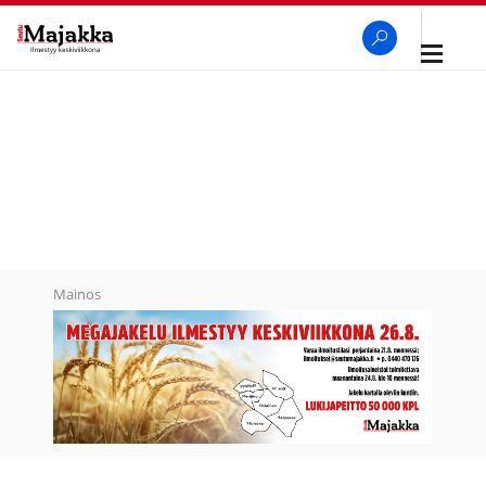
Avaa
navigaa
SeutuMajakka
Haku
Mainos