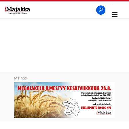
Avaa
navigaa
SeutuMajakka
Haku
Mainos