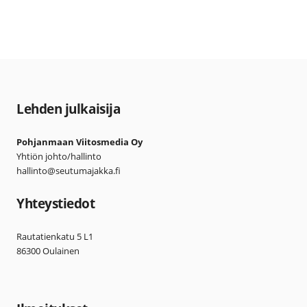
Lehden julkaisija
Pohjanmaan Viitosmedia Oy
Yhtiön johto/hallinto
hallinto@seutumajakka.fi
Yhteystiedot
Rautatienkatu 5 L1
86300 Oulainen