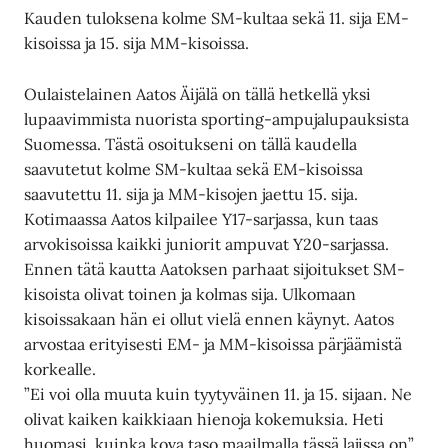
Kauden tuloksena kolme SM-kultaa sekä 11. sija EM-
kisoissa ja 15. sija MM-kisoissa.
Oulaistelainen Aatos Äijälä on tällä hetkellä yksi
lupaavimmista nuorista sporting-ampujalupauksista
Suomessa. Tästä osoitukseni on tällä kaudella
saavutetut kolme SM-kultaa sekä EM-kisoissa
saavutettu 11. sija ja MM-kisojen jaettu 15. sija.
Kotimaassa Aatos kilpailee Y17-sarjassa, kun taas
arvokisoissa kaikki juniorit ampuvat Y20-sarjassa.
Ennen tätä kautta Aatoksen parhaat sijoitukset SM-
kisoista olivat toinen ja kolmas sija. Ulkomaan
kisoissakaan hän ei ollut vielä ennen käynyt. Aatos
arvostaa erityisesti EM- ja MM-kisoissa pärjäämistä
korkealle.
”Ei voi olla muuta kuin tyytyväinen 11. ja 15. sijaan. Ne
olivat kaiken kaikkiaan hienoja kokemuksia. Heti
huomasi, kuinka kova taso maailmalla tässä lajissa on”,