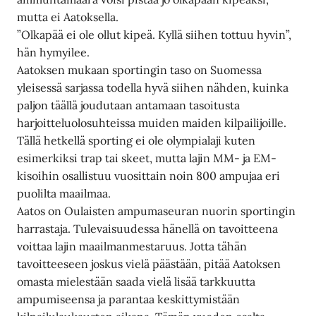
mutta ei Aatoksella.
”Olkapää ei ole ollut kipeä. Kyllä siihen tottuu hyvin”,
hän hymyilee.
Aatoksen mukaan sportingin taso on Suomessa
yleisessä sarjassa todella hyvä siihen nähden, kuinka
paljon täällä joudutaan antamaan tasoitusta
harjoitteluolosuhteissa muiden maiden kilpailijoille.
Tällä hetkellä sporting ei ole olympialaji kuten
esimerkiksi trap tai skeet, mutta lajin MM- ja EM-
kisoihin osallistuu vuosittain noin 800 ampujaa eri
puolilta maailmaa.
Aatos on Oulaisten ampumaseuran nuorin sportingin
harrastaja. Tulevaisuudessa hänellä on tavoitteena
voittaa lajin maailmanmestaruus. Jotta tähän
tavoitteeseen joskus vielä päästään, pitää Aatoksen
omasta mielestään saada vielä lisää tarkkuutta
ampumiseensa ja parantaa keskittymistään