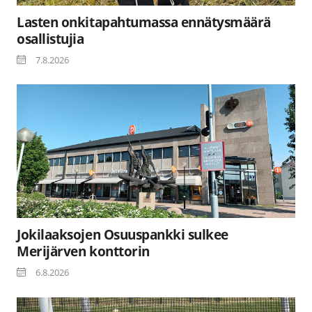
Lasten onkitapahtumassa ennätysmäärä
osallistujia
7.8.2026
Jokilaaksojen Osuuspankki sulkee
Merijärven konttorin
6.8.2026