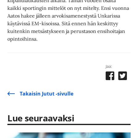
kilpailulaukausten aikana. Tämän vuoden osalta
kaikki sportingin mittelöt on nyt mitelty. Ensi vuonna
Aatos hakee jälleen arvokisamenestystä Unkarissa
käytävissä EM-kisoissa. Sitä ennen hän keskittyy
kuitenkin metsästykseen ja perustason ensihoitajan
opintoihinsa.
Jaa:
Takaisin Jutut -sivulle
Lue seuraavaksi