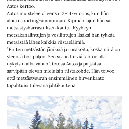
Aatos kertoo.
Aatos muistelee olleensa 13–14-vuotias, kun hän
aloitti sporting-ammunnan. Kipinän lajiin hän sai
metsästysharrastuksen kautta. Kyyhkyn,
metsäkanalintujen ja vesilintujen lisäksi hän tykkää
metsästää lähes kaikkia riistaeläimiä.
”Eniten metsästän jäniksiä ja rusakoita, koska niitä on
yleensä tosi paljon. Sen sijaan hirviä tahtoo olla
nykyisin aika vähän”, toteaa Aatos ja paljastaa
sarvipään olevan mieluisin riistakohde. Hän toivoo,
että metsästysuran ensimmäinen hirvenkaato
tapahtuisi tulevana jahtikautena.