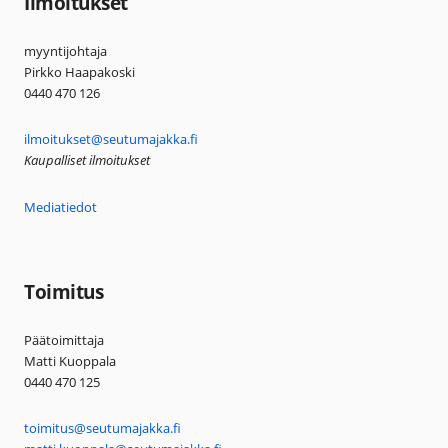
Ilmoitukset
myyntijohtaja
Pirkko Haapakoski
0440 470 126
ilmoitukset@seutumajakka.fi
Kaupalliset ilmoitukset
Mediatiedot
Toimitus
Päätoimittaja
Matti Kuoppala
0440 470 125
toimitus@seutumajakka.fi