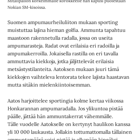
Mitalipallon korkeimmalle korokkeelle hän kapusi puolestaan
Nokian SM-kisoissa.
Suomen ampumaurheiluliiton mukaan sporting
muistuttaa lajina hieman golfia. Ammunta tapahtuu
maastoon rakennetulla radalla, jossa on useita
ampumarasteja. Radat ovat erilaisia eri radoilla ja
ampumakerroilla. Jokaisella rastilla on eri tavalla
ammuttavia kiekkoja, jotka jäljittelevät erilaisia
metsästystilanteita. Aatoksen mukaan juuri tämä
kiekkojen vaihteleva lentorata tekee lajista haastavan
mutta sitäkin mielenkiintoisemman.
Aatos harjoittelee sportingia kolme kertaa viikossa
Honkarannan ampumaradalla. Jos ylikuntoa pistää
päälle, jättää hän ammuntakerrat vähemmälle.
Tälle vuodelle Aatokselle on kertynyt haulikon kanssa
yli 10 000 laukausta. Jollakin tottumattomalla tällainen
ammuntamäärä voisi pistää jo olkapään kipeäksi,