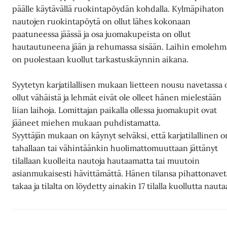
päälle käytävällä ruokintapöydän kohdalla. Kylmäpihaton
nautojen ruokintapöytä on ollut lähes kokonaan
paatuneessa jäässä ja osa juomakupeista on ollut
hautautuneena jään ja rehumassa sisään. Laihin emolehm
on puolestaan kuollut tarkastuskäynnin aikana.
Syytetyn karjatilallisen mukaan lietteen nousu navetassa 
ollut vähäistä ja lehmät eivät ole olleet hänen mielestään
liian laihoja. Lomittajan paikalla ollessa juomakupit ovat
jääneet miehen mukaan puhdistamatta.
Syyttäjän mukaan on käynyt selväksi, että karjatilallinen o
tahallaan tai vähintäänkin huolimattomuuttaan jättänyt
tilallaan kuolleita nautoja hautaamatta tai muutoin
asianmukaisesti hävittämättä. Hänen tilansa pihattonave
takaa ja tilalta on löydetty ainakin 17 tilalla kuollutta nauta