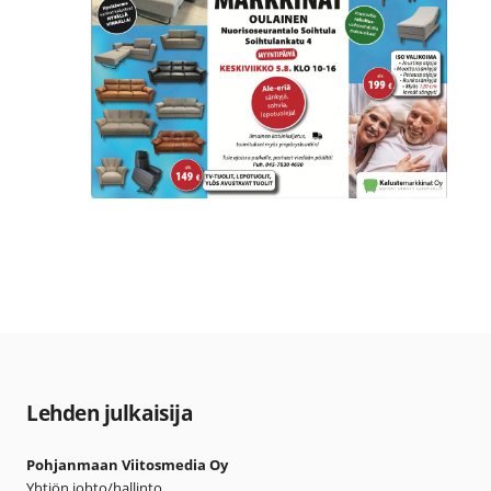
Lehden julkaisija
Pohjanmaan Viitosmedia Oy
Yhtiön johto/hallinto