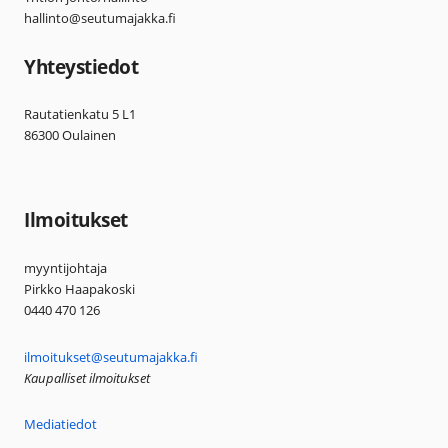
hallinto@seutumajakka.fi
Yhteystiedot
Rautatienkatu 5 L1
86300 Oulainen
Ilmoitukset
myyntijohtaja
Pirkko Haapakoski
0440 470 126
ilmoitukset@seutumajakka.fi
Kaupalliset ilmoitukset
Mediatiedot