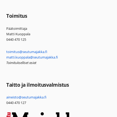
Toimitus
Päätoimittaja
Matti Kuoppala
0440 470 125
toimitus@seutumajakka.fi
matti.kuoppala@seutumajakka.fi
Toimitukselliset asiat
Taitto ja ilmoitusvalmistus
aineisto@seutumajakka.fi
0440 470 127