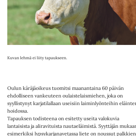
Kuvan lehmä ei liity tapaukseen.
Oulun käräjäoikeus tuomitsi maanantaina 60 päivän
ehdolliseen vankeuteen oulaistelaismiehen, joka on
syyllistynyt karjatilallaan useisiin laiminlyönteihin eläinte
hoidossa.
Tapauksen todisteena on esitetty useita valokuvia
lantaisista ja aliravituista nautaeläimistä. Syyttäjän mukaa
esimerkiksi lypsykarjanavetassa liete on noussut palkkie