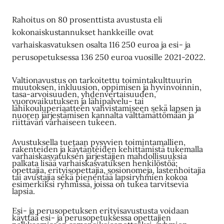
Rahoitus on 80 prosenttista avustusta eli
kokonaiskustannukset hankkeille ovat
varhaiskasvatuksen osalta 116 250 euroa ja esi- ja
perusopetuksessa 136 250 euroa vuosille 2021-2022.
Valtionavustus on tarkoitettu toimintakulttuurin
muutoksen, inkluusion, oppimisen ja hyvinvoinnin,
tasa-arvoisuuden, yhdenvertaisuuden,
vuorovaikutuksen ja lähipalvelu- tai
lähikouluperiaatteen vahvistamiseen sekä lapsen ja
nuoren järjestämisen kannalta välttämättömään ja
riittävän varhaiseen tukeen.
Avustuksella tuetaan pysyvien toimintamallien,
rakenteiden ja käytänteiden kehittämistä tukemalla
varhaiskasvatuksen järjestäjien mahdollisuuksia
palkata lisää varhaiskasvatuksen henkilöstöä;
opettajia, erityisopettajia, sosionomeja, lastenhoitajia
tai avustajia sekä pienentää lapsiryhmien kokoa
esimerkiksi ryhmissä, joissa on tukea tarvitsevia
lapsia.
Esi- ja perusopetuksen erityisavustusta voidaan
käyttää esi- ja perusopetuksessa opettajien