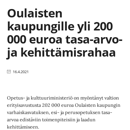
Oulaisten
kaupungille yli 200
000 euroa tasa-arvo-
ja kehittämisrahaa
16.4.2021
Opetus- ja kulttuuriministeriö on myöntänyt valtion
erityisavustusta 202 000 euroa Oulaisten kaupungin
varhaiskasvatuksen, esi- ja perusopetuksen tasa-
arvoa edistäviin toimenpiteisiin ja laadun
kehittämiseen.