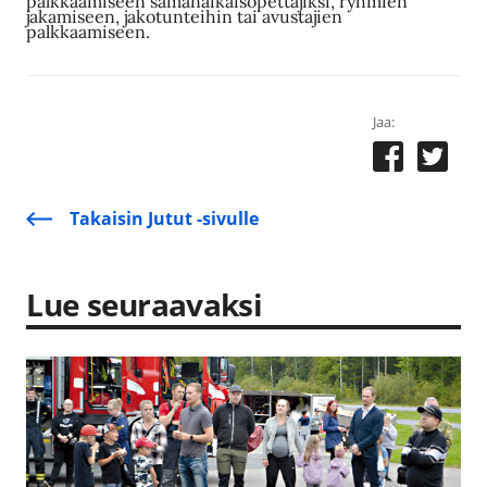
palkkaamiseen samanaikaisopettajiksi, ryhmien
jakamiseen, jakotunteihin tai avustajien
palkkaamiseen.
Jaa:
Takaisin Jutut -sivulle
Lue seuraavaksi