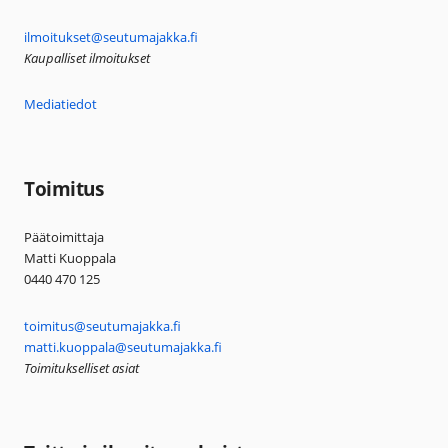
ilmoitukset@seutumajakka.fi
Kaupalliset ilmoitukset
Mediatiedot
Toimitus
Päätoimittaja
Matti Kuoppala
0440 470 125
toimitus@seutumajakka.fi
matti.kuoppala@seutumajakka.fi
Toimitukselliset asiat