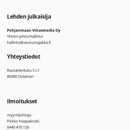
Lehden julkaisija
Pohjanmaan Viitosmedia Oy
Yhtiön johto/hallinto
hallinto@seutumajakka.fi
Yhteystiedot
Rautatienkatu 5 L1
86300 Oulainen
Ilmoitukset
myyntijohtaja
Pirkko Haapakoski
0440 470 126