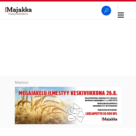
Avaa
navigaa
SeutuMajakka
Haku
Mainos