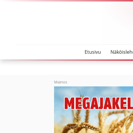
SeutuMajakka
Oulaisten peruskouluihin 60 viikkotuntia maksutto
Etusivu
Näköisleh
Mainos