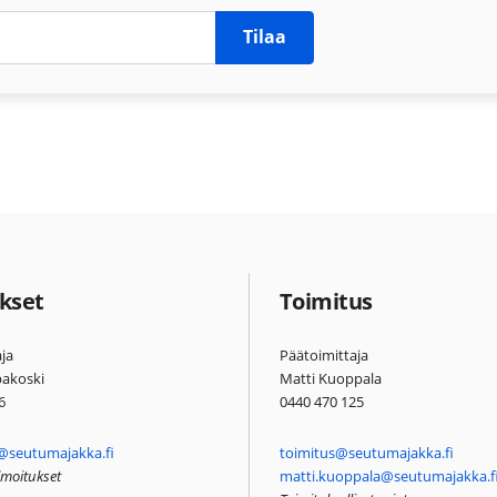
Tilaa
kset
Toimitus
ja
Päätoimittaja
pakoski
Matti Kuoppala
6
0440 470 125
@seutumajakka.fi
toimitus@seutumajakka.fi
ilmoitukset
matti.kuoppala@seutumajakka.f