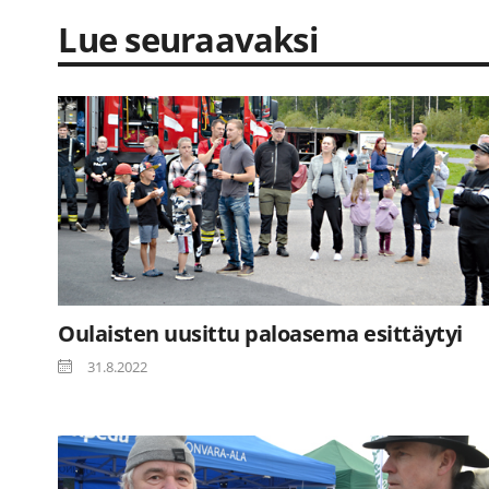
Lue seuraavaksi
Oulaisten uusittu paloasema esittäytyi
31.8.2022