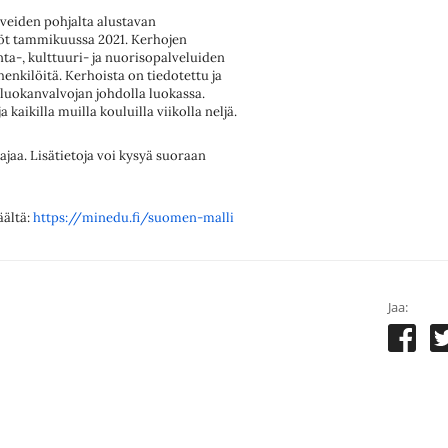
veiden pohjalta alustavan
yöt tammikuussa 2021. Kerhojen
nta-, kulttuuri- ja nuorisopalveluiden
henkilöitä. Kerhoista on tiedotettu ja
luokanvalvojan johdolla luokassa.
kaikilla muilla kouluilla viikolla neljä.
ajaa. Lisätietoja voi kysyä suoraan
äältä:
https://minedu.fi/suomen-malli
Jaa: