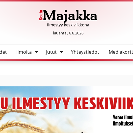
mia kerhoja – lisää ohjaajia tarvitaan
SeutuMajakka
lauantai, 8.8.2026
det
Ilmoita
Jutut
Yhteystiedot
Mediakortt