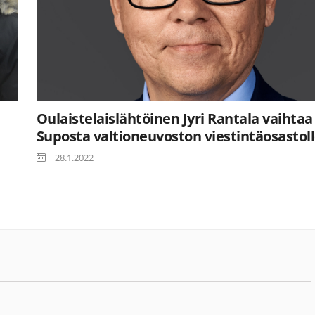
Oulaistelaislähtöinen Jyri Rantala vaihtaa
Suposta valtioneuvoston viestintäosastol
28.1.2022