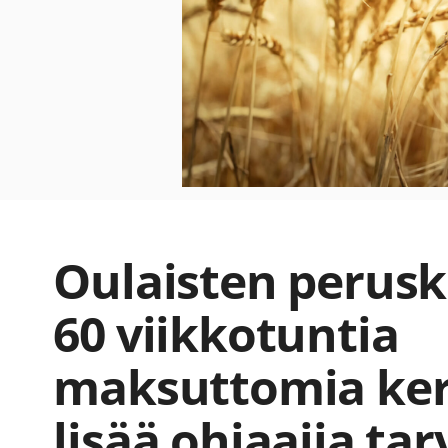
Oulaisten perusk
60 viikkotuntia
maksuttomia ker
lisää ohjaajia ta