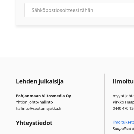
Lehden julkaisija
Ilmoitu
Pohjanmaan Viitosmedia Oy
myyntijohta
Yhtiön johto/hallinto
Pirkko Haa
hallinto@seutumajakka.fi
0440 470 12
Yhteystiedot
ilmoitukset
Kaupalliset 