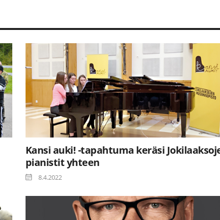
Kansi auki! -tapahtuma keräsi Jokilaaksoj
pianistit yhteen
8.4.2022