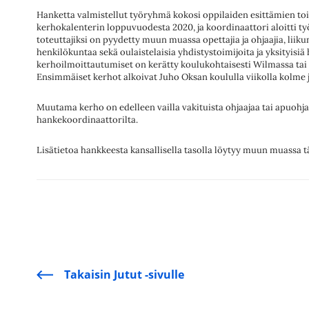
Hanketta valmistellut työryhmä kokosi oppilaiden esittämien toi
kerhokalenterin loppuvuodesta 2020, ja koordinaattori aloitti t
toteuttajiksi on pyydetty muun muassa opettajia ja ohjaajia, liiku
henkilökuntaa sekä oulaistelaisia yhdistystoimijoita ja yksityisiä 
kerhoilmoittautumiset on kerätty koulukohtaisesti Wilmassa tai 
Ensimmäiset kerhot alkoivat Juho Oksan koululla viikolla kolme ja 
Muutama kerho on edelleen vailla vakituista ohjaajaa tai apuohja
hankekoordinaattorilta.
Lisätietoa hankkeesta kansallisella tasolla löytyy muun muassa t
Takaisin Jutut -sivulle