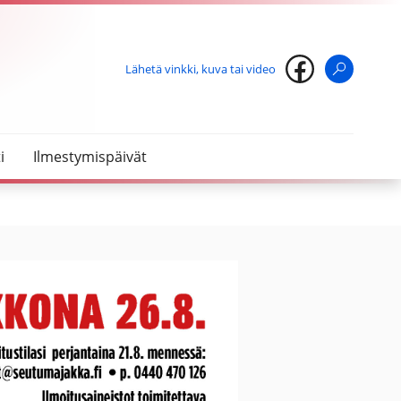
Lähetä vinkki, kuva tai video
Haku
i
Ilmestymispäivät