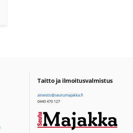
Taitto ja ilmoitusvalmistus
aineisto@seutumajakka.fi
0440 470 127
i