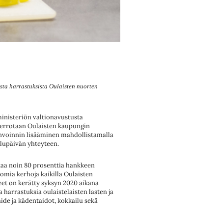
ista harrastuksista Oulaisten nuorten
ministeriön valtionavustusta
kerrotaan Oulaisten kaupungin
invoinnin lisääminen mahdollistamalla
ulupäivän yhteyteen.
aa noin 80 prosenttia hankkeen
omia kerhoja kaikilla Oulaisten
eet on kerätty syksyn 2020 aikana
 harrastuksia oulaistelaisten lasten ja
de ja kädentaidot, kokkailu sekä