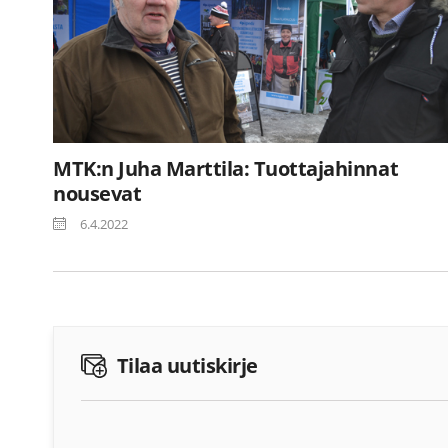
MTK:n Juha Marttila: Tuottajahinnat
nousevat
6.4.2022
Tilaa uutiskirje