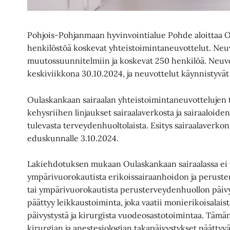
Pohjois-Pohjanmaan hyvinvointialue Pohde aloittaa 
henkilöstöä koskevat yhteistoimintaneuvottelut. Neuvo
muutossuunnitelmiin ja koskevat 250 henkilöä. Neuvo
keskiviikkona 30.10.2024, ja neuvottelut käynnistyvät 
Oulaskankaan sairaalan yhteistoimintaneuvottelujen 
kehysriihen linjaukset sairaalaverkosta ja sairaaloid
tulevasta terveydenhuoltolaista. Esitys sairaalaverk
eduskunnalle 3.10.2024.
Lakiehdotuksen mukaan Oulaskankaan sairaalassa ei vo
ympärivuorokautista erikoissairaanhoidon ja peruste
tai ympärivuorokautista perusterveydenhuollon päivys
päättyy leikkaustoiminta, joka vaatii monierikoisalai
päivystystä ja kirurgista vuodeosastotoimintaa. Tämä
kirurgian ja anestesiologian takapäivystykset päättyv