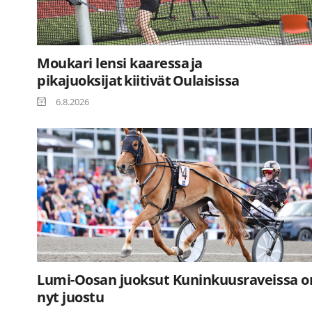
Moukari lensi kaaressa ja
pikajuoksijat kiitivät Oulaisissa
6.8.2026
Lumi-Oosan juoksut Kuninkuusraveissa o
nyt juostu