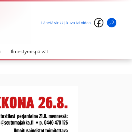
Lähetä vinkki, kuva tai video
Haku
i
Ilmestymispäivät