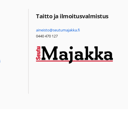
Taitto ja ilmoitusvalmistus
aineisto@seutumajakka.fi
0440 470 127
i