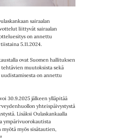
Oulaskankaan sairaalan
ttelut liittyvät sairaalan
tteluesitys on annettu
tiistaina 5.11.2024.
taustalla ovat Suomen hallituksen
en tehtävien muutoksista sekä
on uudistamisesta on annettu
i 30.9.2025 jälkeen ylläpitää
rveydenhuollon yhteispäivystystä
tystä. Lisäksi Oulaskankaalla
sta ympärivuorokautista
n myötä myös sisätautien,
ät.