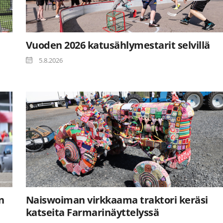
Vuoden 2026 katusählymestarit selvillä
5.8.2026
n
Naiswoiman virkkaama traktori keräsi
katseita Farmarinäyttelyssä