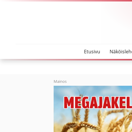
SeutuMajakka
Oulaskankaan sairaalassa yt-neuvottelut
Etusivu
Näköisleh
Mainos