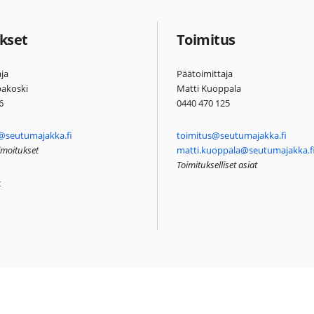
kset
Toimitus
ja
Päätoimittaja
pakoski
Matti Kuoppala
6
0440 470 125
@seutumajakka.fi
toimitus@seutumajakka.fi
ilmoitukset
matti.kuoppala@seutumajakka.f
Toimitukselliset asiat
t