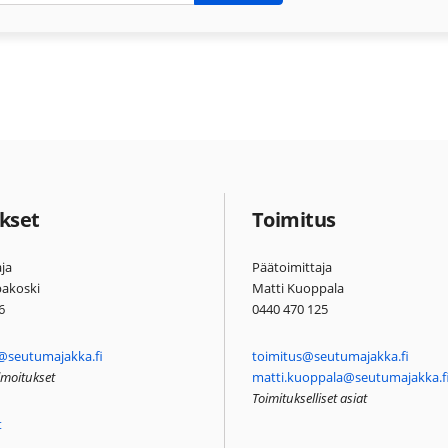
kset
Toimitus
ja
Päätoimittaja
pakoski
Matti Kuoppala
6
0440 470 125
@seutumajakka.fi
toimitus@seutumajakka.fi
ilmoitukset
matti.kuoppala@seutumajakka.f
Toimitukselliset asiat
t