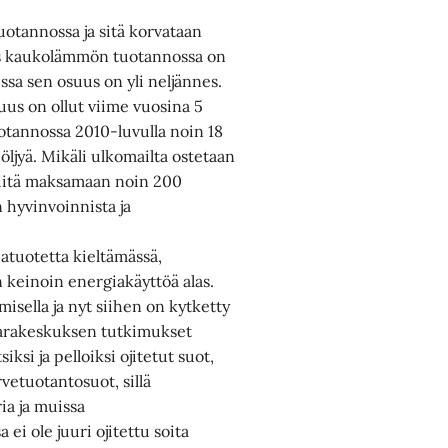
uotannossa ja sitä korvataan
uus kaukolämmön tuotannossa on
ssa sen osuus on yli neljännes.
us on ollut viime vuosina 5
otannossa 2010-luvulla noin 18
ljyä. Mikäli ulkomailta ostetaan
siitä maksamaan noin 200
 hyvinvoinnista ja
iatuotetta kieltämässä,
n keinoin energiakäyttöä alas.
misella ja nyt siihen on kytketty
varakeskuksen tutkimukset
ksi ja pelloiksi ojitetut suot,
vetuotantosuot, sillä
ia ja muissa
i ole juuri ojitettu soita