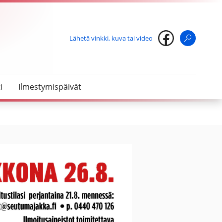
Lähetä vinkki, kuva tai video
Haku
i
Ilmestymispäivät