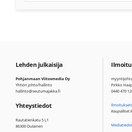
Lehden julkaisija
Ilmoitu
Pohjanmaan Viitosmedia Oy
myyntijohta
Yhtiön johto/hallinto
Pirkko Haa
hallinto@seutumajakka.fi
0440 470 12
Yhteystiedot
ilmoitukset
Kaupalliset 
Rautatienkatu 5 L1
Mediatiedo
86300 Oulainen