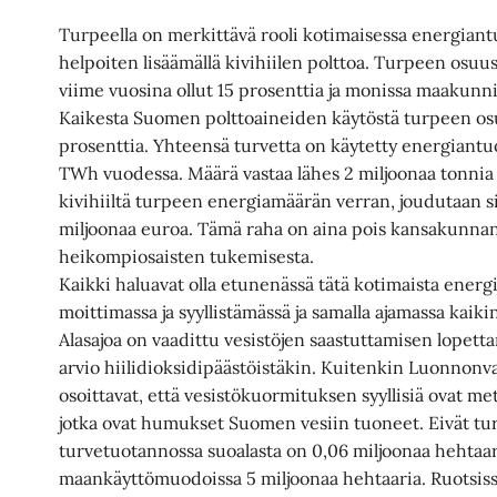
Turpeella on merkittävä rooli kotimaisessa energiant
helpoiten lisäämällä kivihiilen polttoa. Turpeen os
viime vuosina ollut 15 prosenttia ja monissa maakunni
Kaikesta Suomen polttoaineiden käytöstä turpeen osu
prosenttia. Yhteensä turvetta on käytetty energiantu
TWh vuodessa. Määrä vastaa lähes 2 miljoonaa tonnia ö
kivihiiltä turpeen energiamäärän verran, joudutaan 
miljoonaa euroa. Tämä raha on aina pois kansakunnan
heikompiosaisten tukemisesta.
Kaikki haluavat olla etunenässä tätä kotimaista energ
moittimassa ja syyllistämässä ja samalla ajamassa kaiki
Alasajoa on vaadittu vesistöjen saastuttamisen lopetta
arvio hiilidioksidipäästöistäkin. Kuitenkin Luonnon
osoittavat, että vesistökuormituksen syyllisiä ovat metsi
jotka ovat humukset Suomen vesiin tuoneet. Eivät tur
turvetuotannossa suoalasta on 0,06 miljoonaa hehtaar
maankäyttömuodoissa 5 miljoonaa hehtaaria. Ruotsissa e