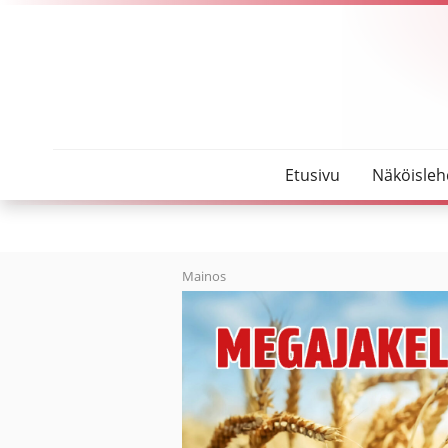
SeutuMajakka
Parjattu turve
Etusivu
Näköisleh
Mainos