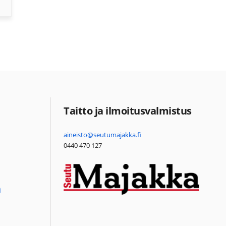
Taitto ja ilmoitusvalmistus
aineisto@seutumajakka.fi
0440 470 127
i