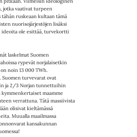
n pitkään. Viimeisin ideologinen
, jotka vaativat turpeen
 tähän ruskeaan kultaan tämä
sten nuorisojärjestöjen lisäksi
deoita ole esittää, turvekortti
immät laskelmat Suomen
rahoissa rypevät norjalaisetkin
tö on noin 13 000 TWh.
a. Suomen turvevarat ovat
in ja 2/3 Norjan tunnettuihin
ähes kymmenkertaiset maamme
teen verrattuna. Tätä massiivista
lään olisivat kieltämässä
eita. Muualla maailmassa
luonnonvarat kansakunnan
Suomessa!