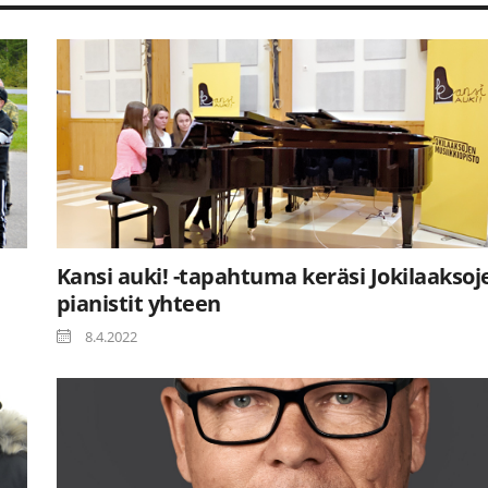
Kansi auki! -tapahtuma keräsi Jokilaaksoj
pianistit yhteen
8.4.2022