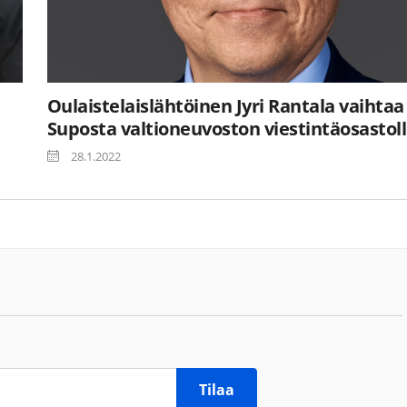
Oulaistelaislähtöinen Jyri Rantala vaihtaa
Suposta valtioneuvoston viestintäosastol
28.1.2022
Tilaa