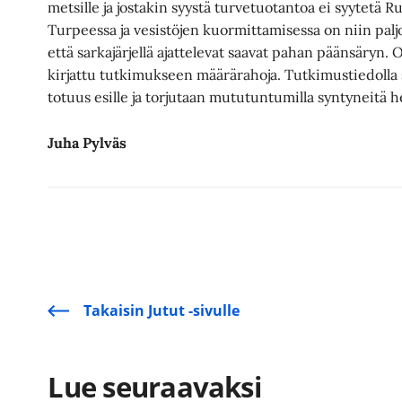
metsille ja jostakin syystä turvetuotantoa ei syytetä R
Turpeessa ja vesistöjen kuormittamisessa on niin paljon
että sarkajärjellä ajattelevat saavat pahan päänsäryn.
kirjattu tutkimukseen määrärahoja. Tutkimustiedolla
totuus esille ja torjutaan mututuntumilla syntyneitä he
Juha Pylväs
Takaisin Jutut -sivulle
Lue seuraavaksi