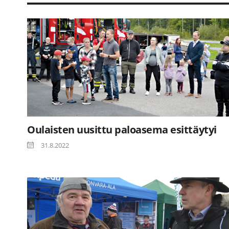
Oulaisten uusittu paloasema esittäytyi
31.8.2022