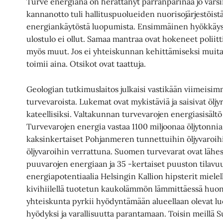
Turve energiana on herättänyt parranpärinää jo varsi
kannanotto tuli hallituspuolueiden nuorisojärjestöistä
energiankäytöstä luopumista. Ensimmäinen hyökkäys
ulostulo ei ollut. Samaa mantraa ovat hokeneet poliitti
myös muut. Jos ei yhteiskunnan kehittämiseksi muita i
toimii aina. Otsikot ovat taattuja.
Geologian tutkimuslaitos julkaisi vastikään viimeis
turvevaroista. Lukemat ovat mykistäviä ja saisivat öljy
kateellisiksi. Valtakunnan turvevarojen energiasisäl
Turvevarojen energia vastaa 1100 miljoonaa öljytonni
kaksinkertaiset Pohjanmeren tunnettuihin öljyvaroih
öljyvaroihin verrattuna. Suomen turvevarat ovat l
puuvarojen energiaan ja 35 -kertaiset puuston tilavuu
energiapotentiaalia Helsingin Kallion hipsterit mielel
kivihiilellä tuotetun kaukolämmön lämmittäessä huon
yhteiskunta pyrkii hyödyntämään alueellaan olevat 
hyödyksi ja varallisuutta parantamaan. Toisin meillä 